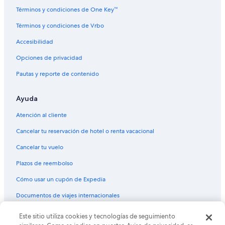
Términos y condiciones de One Key™
Términos y condiciones de Vrbo
Accesibilidad
Opciones de privacidad
Pautas y reporte de contenido
Ayuda
Atención al cliente
Cancelar tu reservación de hotel o renta vacacional
Cancelar tu vuelo
Plazos de reembolso
Cómo usar un cupón de Expedia
Documentos de viajes internacionales
Este sitio utiliza cookies y tecnologías de seguimiento
© 2026 Expedia, Inc., una empresa de Expedia Group. Todos los
derechos reservados. Expedia y el logo de Expedia son marcas