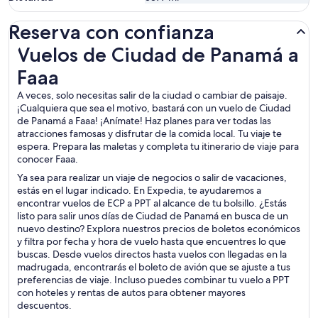
Reserva con confianza
Vuelos de Ciudad de Panamá a Faaa
Vuelos de Ciudad de Panamá a
Faaa
A veces, solo necesitas salir de la ciudad o cambiar de paisaje.
¡Cualquiera que sea el motivo, bastará con un vuelo de Ciudad
de Panamá a Faaa! ¡Anímate! Haz planes para ver todas las
atracciones famosas y disfrutar de la comida local. Tu viaje te
espera. Prepara las maletas y completa tu itinerario de viaje para
conocer Faaa.
Ya sea para realizar un viaje de negocios o salir de vacaciones,
estás en el lugar indicado. En Expedia, te ayudaremos a
encontrar vuelos de ECP a PPT al alcance de tu bolsillo. ¿Estás
listo para salir unos días de Ciudad de Panamá en busca de un
nuevo destino? Explora nuestros precios de boletos económicos
y filtra por fecha y hora de vuelo hasta que encuentres lo que
buscas. Desde vuelos directos hasta vuelos con llegadas en la
madrugada, encontrarás el boleto de avión que se ajuste a tus
preferencias de viaje. Incluso puedes combinar tu vuelo a PPT
con hoteles y rentas de autos para obtener mayores
descuentos.