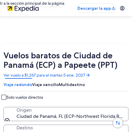
Ir a la sección principal de la página
Descargar la app
Vuelos baratos de Ciudad de
Panamá (ECP) a Papeete (PPT)
Se
Ver vuelo a $1,267 para el martes 5 ene. 2027
abrirá
Viaje redondo
Viaje sencillo
Multidestino
en
una
nueva
Solo vuelos directos
ventana
Origen
Ciudad de Panamá, FL (ECP-Northwest Florida Beaches 
Destino