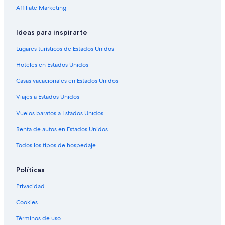
Hoteles con estacionamiento en Papeete
Affiliate Marketing
Hoteles con alberca en Papeete
Ideas para inspirarte
Hoteles con restaurante en Papeete
Hoteles con hidromasaje en Papeete
Lugares turísticos de Estados Unidos
Hoteles con traslado del/al aeropuerto en Papeete
Hoteles en Estados Unidos
Hoteles en Papeete
Casas vacacionales en Estados Unidos
Villas en Papeete
Viajes a Estados Unidos
Hoteles en Pirae
Vuelos baratos a Estados Unidos
Hoteles en Taunoa
Renta de autos en Estados Unidos
Hoteles cerca de Place Jacques Chirac
Todos los tipos de hospedaje
Políticas
Privacidad
Cookies
Términos de uso