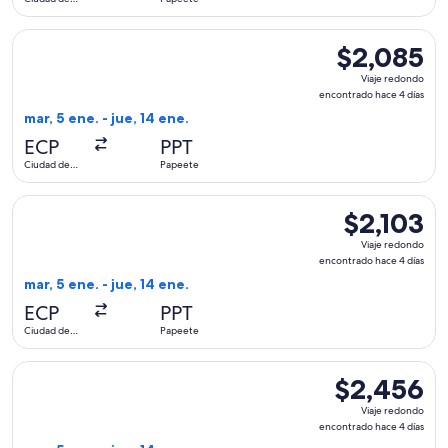
días
Panamá
Seleccionar vuelo de United, con salida el mar, 5 ene. desd
$2,085
$2,085
Viaje
Viaje redondo
redondo,
encontrado hace 4 días
encontrado
mar, 5 ene. - jue, 14 ene.
hace
ECP
PPT
4
Ciudad de
Papeete
días
Panamá
Seleccionar vuelo de United, con salida el mar, 5 ene. desde
$2,103
$2,103
Viaje
Viaje redondo
redondo,
encontrado hace 4 días
encontrado
mar, 5 ene. - jue, 14 ene.
hace
ECP
PPT
4
Ciudad de
Papeete
días
Panamá
Seleccionar vuelo de United, con salida el mar, 5 ene. desd
$2,456
$2,456
Viaje
Viaje redondo
redondo,
encontrado hace 4 días
encontrado