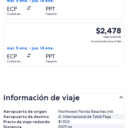
mar, 5 ene. - jue, 14 ene.
hace
ECP
PPT
4
Ciudad de
Papeete
días
Panamá
Seleccionar vuelo de United, con salida el mar, 5 ene. desd
$2,478
$2,478
Viaje
Viaje redondo
redondo,
encontrado hace 4 días
encontrado
mar, 5 ene. - jue, 14 ene.
hace
ECP
PPT
4
Ciudad de
Papeete
días
Panamá
Información de viaje
Aeropuerto de origen
Northwest Florida Beaches Intl.
Aeropuerto de destino
A. Internacional de Tahiti Faaa
Precio de viaje redondo
$1,903
Distancia
5377
mi