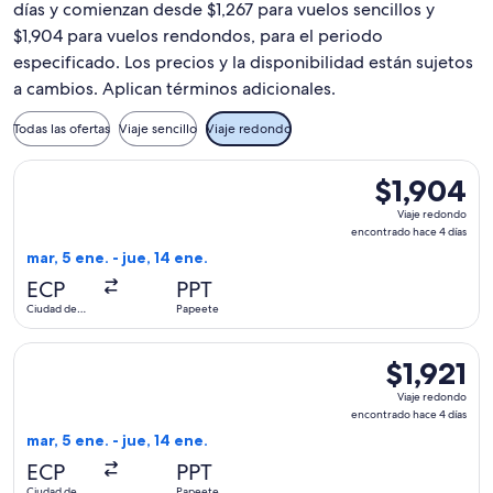
días y comienzan desde $1,267 para vuelos sencillos y
$1,904 para vuelos rendondos, para el periodo
especificado. Los precios y la disponibilidad están sujetos
a cambios. Aplican términos adicionales.
Todas las ofertas
Viaje sencillo
Viaje redondo
Seleccionar vuelo de United, con salida el mar, 5 ene. desde
$1,904
$1,904
Viaje
Viaje redondo
redondo,
encontrado hace 4 días
encontrado
mar, 5 ene. - jue, 14 ene.
hace
ECP
PPT
4
Ciudad de
Papeete
días
Panamá
Seleccionar vuelo de United, con salida el mar, 5 ene. desde
$1,921
$1,921
Viaje
Viaje redondo
redondo,
encontrado hace 4 días
encontrado
mar, 5 ene. - jue, 14 ene.
hace
ECP
PPT
4
Ciudad de
Papeete