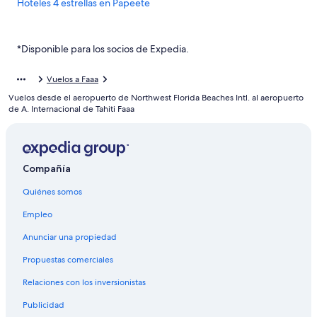
Hoteles 4 estrellas en Papeete
Hoteles 5 estrellas en Papeete
Apart-Hoteles en Papeete
*Disponible para los socios de Expedia.
Casas de huéspedes en Papeete
Vuelos a Faaa
Casas rurales en Papeete
Vuelos desde el aeropuerto de Northwest Florida Beaches Intl. al aeropuerto
Apartamentos en Papeete
de A. Internacional de Tahiti Faaa
Hostales en Papeete
Hilton Hotels en Papeete
Compañía
Hoteles con spa en Papeete
Quiénes somos
Hoteles para ir de compras en Papeete
Hoteles de lujo en Papeete
Empleo
Hoteles en la playa en Papeete
Anunciar una propiedad
Hoteles románticos en Papeete
Propuestas comerciales
Hoteles baratos en Papeete
Relaciones con los inversionistas
Hoteles con cocina en Papeete
Publicidad