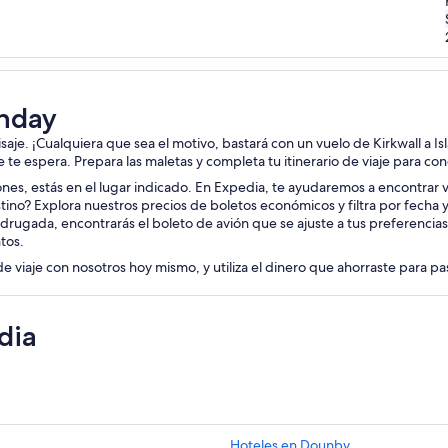
anday
isaje. ¡Cualquiera que sea el motivo, bastará con un vuelo de Kirkwall a I
je te espera. Prepara las maletas y completa tu itinerario de viaje para co
iones, estás en el lugar indicado. En Expedia, te ayudaremos a encontrar vu
stino? Explora nuestros precios de boletos económicos y filtra por fecha
drugada, encontrarás el boleto de avión que se ajuste a tus preferencia
tos.
de viaje con nosotros hoy mismo, y utiliza el dinero que ahorraste para p
dia
Hoteles en Dounby