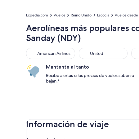
Expedia.com
Vuelos
Reino Unido
Escocia
Vuelos desde 
Aerolíneas más populares c
Sanday (NDY)
American Airlines
United
Sou
American Airlines
United
Mantente al tanto
Recibe alertas si los precios de vuelos suben o
bajan.*
Información de viaje