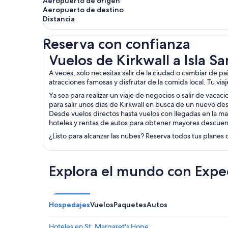
Aeropuerto de origen
Aeropuerto de destino
Distancia
Reserva con confianza
Vuelos de Kirkwall a Isla Sanday
Vuelos de Kirkwall a Isla S
A veces, solo necesitas salir de la ciudad o cambiar de pa
atracciones famosas y disfrutar de la comida local. Tu via
Ya sea para realizar un viaje de negocios o salir de vacac
para salir unos días de Kirkwall en busca de un nuevo de
Desde vuelos directos hasta vuelos con llegadas en la ma
hoteles y rentas de autos para obtener mayores descuen
¿Listo para alcanzar las nubes? Reserva todos tus planes 
Explora el mundo con Expe
Hospedajes
Vuelos
Paquetes
Autos
Hoteles en St. Margaret's Hope