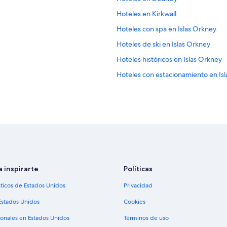
Hoteles en Kirkwall
Hoteles con spa en Islas Orkney
Hoteles de ski en Islas Orkney
Hoteles históricos en Islas Orkney
Hoteles con estacionamiento en Is
Hoteles que aceptan mascotas en I
Posadas en Islas Orkney
Hoteles en Finstown
Hoteles en Papa Westray
Hoteles en Isla Sanday
Hoteles en Stromness
a inspirarte
Políticas
sticos de Estados Unidos
Privacidad
Estados Unidos
Cookies
ionales en Estados Unidos
Términos de uso