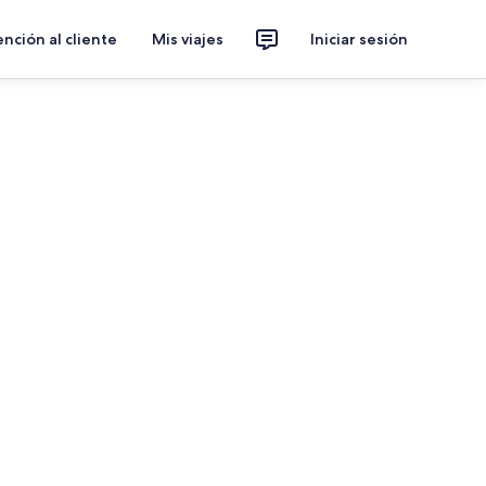
nción al cliente
Mis viajes
Iniciar sesión