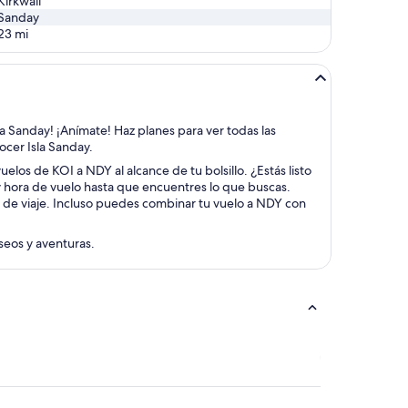
Kirkwall
Sanday
23
mi
sla Sanday! ¡Anímate! Haz planes para ver todas las
nocer Isla Sanday.
elos de KOI a NDY al alcance de tu bolsillo. ¿Estás listo
 y hora de vuelo hasta que encuentres lo que buscas.
s de viaje. Incluso puedes combinar tu vuelo a NDY con
aseos y aventuras.