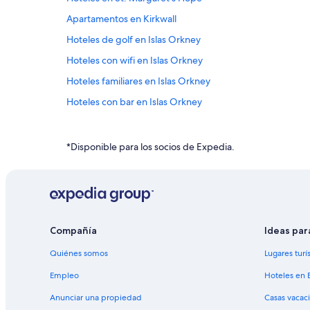
Apartamentos en Kirkwall
Hoteles de golf en Islas Orkney
Hoteles con wifi en Islas Orkney
Hoteles familiares en Islas Orkney
Hoteles con bar en Islas Orkney
Hoteles con restaurante en Islas Orkney
Hoteles en Islas Orkney
*Disponible para los socios de Expedia.
Hoteles 3 estrellas en Finstown
Hoteles en St. Mary's
Hoteles en Isla Hoy
Hoteles en Westray
Compañía
Ideas par
Hoteles 3 estrellas en Evie
Quiénes somos
Lugares turí
Empleo
Hoteles en 
Anunciar una propiedad
Casas vacac