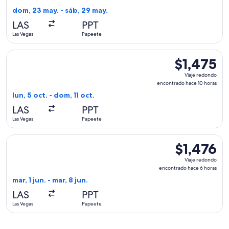
encontrado
dom, 23 may. - sáb, 29 may.
hace
LAS
PPT
11
Las Vegas
Papeete
horas
Seleccionar vuelo de Delta, con salida el lun, 5 oct. desde L
$1,475
$1,475
Viaje
Viaje redondo
redondo,
encontrado hace 10 horas
encontrado
lun, 5 oct. - dom, 11 oct.
hace
LAS
PPT
10
Las Vegas
Papeete
horas
Seleccionar vuelo de United, con salida el mar, 1 jun. desde 
$1,476
$1,476
Viaje
Viaje redondo
redondo,
encontrado hace 6 horas
encontrado
mar, 1 jun. - mar, 8 jun.
hace
LAS
PPT
6
Las Vegas
Papeete
horas