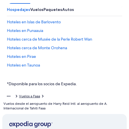
Hospedajes
Vuelos
Paquetes
Autos
Hoteles en Islas de Barlovento
Hoteles en Punaauia
Hoteles cerca de Musée de la Perle Robert Wan
Hoteles cerca de Monte Orohena
Hoteles en Pirae
Hoteles en Taunoa
Hoteles en Arue
Hoteles cerca de Place Jacques Chirac
*Disponible para los socios de Expedia.
Hoteles 4 estrellas en Papeete
Vuelos a Faaa
Hoteles 5 estrellas en Papeete
Vuelos desde el aeropuerto de Harry Reid Intl. al aeropuerto de A.
Apart-Hoteles en Papeete
Internacional de Tahiti Faaa
Casas de huéspedes en Papeete
Casas rurales en Papeete