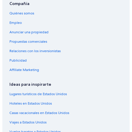
Compañía
Apartamentos en Papeete
Quiénes somos
Hostales en Papeete
Hilton Hotels en Papeete
Empleo
Hoteles con spa en Papeete
Anunciar una propiedad
Hoteles para ir de compras en Papeete
Propuestas comerciales
Hoteles de lujo en Papeete
Relaciones con los inversionistas
Hoteles en la playa en Papeete
Publicidad
Hoteles románticos en Papeete
Affiliate Marketing
Hoteles baratos en Papeete
Ideas para inspirarte
Hoteles con cocina en Papeete
Hoteles con estacionamiento en Papeete
Lugares turísticos de Estados Unidos
Hoteles con alberca en Papeete
Hoteles en Estados Unidos
Hoteles con restaurante en Papeete
Casas vacacionales en Estados Unidos
Hoteles con hidromasaje en Papeete
Viajes a Estados Unidos
Hoteles con traslado del/al aeropuerto en Papeete
Vuelos baratos a Estados Unidos