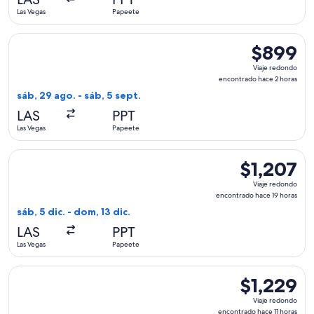
10
Las Vegas
Papeete
horas
Seleccionar vuelo de Alaska Airlines, con salida el sáb, 29 
$899
$899
Viaje
Viaje redondo
redondo,
encontrado hace 2 horas
encontrado
sáb, 29 ago. - sáb, 5 sept.
hace
LAS
PPT
2
Las Vegas
Papeete
horas
Seleccionar vuelo de Air Tahiti Nui, con salida el sáb, 5 dic
$1,207
$1,207
Viaje
Viaje redondo
redondo,
encontrado hace 19 horas
encontrado
sáb, 5 dic. - dom, 13 dic.
hace
LAS
PPT
19
Las Vegas
Papeete
horas
Seleccionar vuelo de American Airlines, con salida el dom, 2
$1,229
$1,229
Viaje
Viaje redondo
redondo,
encontrado hace 11 horas