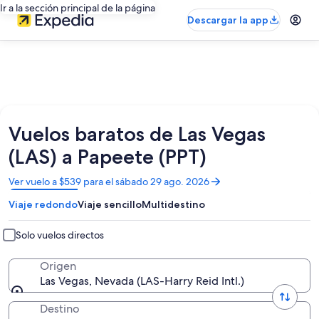
Ir a la sección principal de la página
Descargar la app
Vuelos baratos de Las Vegas
(LAS) a Papeete (PPT)
Se
Ver vuelo a $539 para el sábado 29 ago. 2026
abrirá
Viaje redondo
Viaje sencillo
Multidestino
en
una
nueva
Solo vuelos directos
ventana
Origen
Las Vegas, Nevada (LAS-Harry Reid Intl.)
Destino