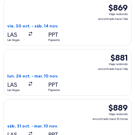
Seleccionar vuelo de Alaska Airlines, con salida el vie, 30 o
$869
$869
Viaje
Viaje redondo
redondo,
encontrado hace 1 día
encontrado
vie, 30 oct. - sáb, 14 nov.
hace
LAS
PPT
1
Las Vegas
Papeete
día
Seleccionar vuelo de Alaska Airlines, con salida el lun, 26 o
$881
$881
Viaje
Viaje redondo
redondo,
encontrado hace 1 día
encontrad
lun, 26 oct. - mar, 10 nov.
hace
LAS
PPT
1
Las Vegas
Papeete
día
Seleccionar vuelo de Alaska Airlines, con salida el sáb, 31 o
$889
$889
Viaje
Viaje redondo
redondo,
encontrado hace 10 horas
encontrado
sáb, 31 oct. - mar, 10 nov.
hace
LAS
PPT