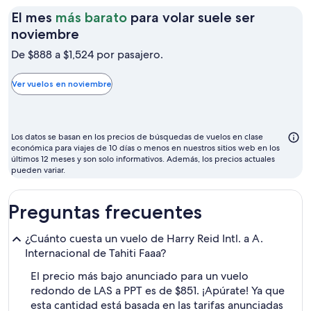
El mes
más barato
para volar suele ser
El
noviembre
mes
De $888 a $1,524 por pasajero.
más
barato
Ver vuelos en noviembre
para
volar
suele
Los datos se basan en los precios de búsquedas de vuelos en clase
ser
económica para viajes de 10 días o menos en nuestros sitios web en los
últimos 12 meses y son solo informativos. Además, los precios actuales
noviembre
pueden variar.
Preguntas frecuentes
¿Cuánto cuesta un vuelo de Harry Reid Intl. a A.
Internacional de Tahiti Faaa?
El precio más bajo anunciado para un vuelo
redondo de LAS a PPT es de $851. ¡Apúrate! Ya que
esta cantidad está basada en las tarifas anunciadas