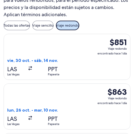
para vuelos rendondos, para el periodo especificado. Los
precios y la disponibilidad están sujetos a cambios.
Aplican términos adicionales.
Todas las ofertas
Viaje sencillo
Viaje redondo
Seleccionar vuelo de Alaska Airlines, con salida el vie, 30 o
$851
$851
Viaje
Viaje redondo
redondo,
encontrado hace 1 día
encontrad
vie, 30 oct. - sáb, 14 nov.
hace
LAS
PPT
1
Las Vegas
Papeete
día
Seleccionar vuelo de Alaska Airlines, con salida el lun, 26 o
$863
$863
Viaje
Viaje redondo
redondo,
encontrado hace 1 día
encontrado
lun, 26 oct. - mar, 10 nov.
hace
LAS
PPT
1
Las Vegas
Papeete
día