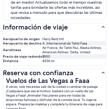
de en medio! Actualizamos todo el tiempo nuestras
tarifas para brindarte las ofertas más increíbles, así
que revisa a menudo para que descubras las últimas
novedades.
Información de viaje
Aeropuerto de origen
Harry Reid Intl.
Aeropuerto de destino
A. Internacional de Tahiti Faaa
Air France, Air Tahiti Nui, Alaska Airlines,
Aerolíneas
American Airlines, Delta, United
Precio de viaje redondo
$850
Distancia
4336
mi
Reserva con confianza
Vuelos de Las Vegas a Faaa
Vuelos de Las Vegas a Faaa
A veces, solo necesitas salir de la ciudad o cambiar de paisaje.
¡Cualquiera que sea el motivo, bastará con un vuelo de Las
Vegas a Faaa! ¡Anímate! Haz planes para ver todas las
atracciones famosas y disfrutar de la comida local. Tu viaje te
espera. Prepara las maletas y completa tu itinerario de viaje para
conocer Faaa.