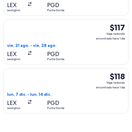
hace
LEX
PGD
15
Lexington
Punta Gorda
horas
Seleccionar vuelo de Allegiant Air, con salida el vie, 21 ago
$117
$117
Viaje
Viaje redondo
redondo,
encontrado hace 1 día
encontrad
vie, 21 ago. - vie, 28 ago.
hace
LEX
PGD
1
Lexington
Punta Gorda
día
Seleccionar vuelo de Allegiant Air, con salida el lun, 7 dic. 
$118
$118
Viaje
Viaje redondo
redondo,
encontrado hace 1 día
encontrad
lun, 7 dic. - lun, 14 dic.
hace
LEX
PGD
1
Lexington
Punta Gorda
día