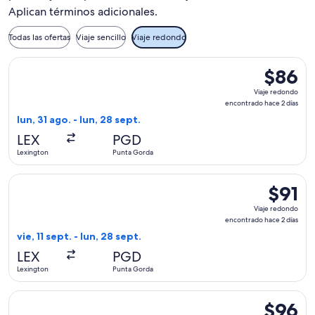
Aplican términos adicionales.
Todas las ofertas
Viaje sencillo
Viaje redondo
Seleccionar vuelo de Allegiant Air, con salida el lun, 31 ago
$86
$86
Viaje
Viaje redondo
redondo,
encontrado hace 2 días
encontra
lun, 31 ago. - lun, 28 sept.
hace
LEX
PGD
2
Lexington
Punta Gorda
días
Seleccionar vuelo de Allegiant Air, con salida el vie, 11 sep
$91
$91
Viaje
Viaje redondo
redondo,
encontrado hace 2 días
encontra
vie, 11 sept. - lun, 28 sept.
hace
LEX
PGD
2
Lexington
Punta Gorda
días
Seleccionar vuelo de Allegiant Air, con salida el lun, 24 ag
$96
$96