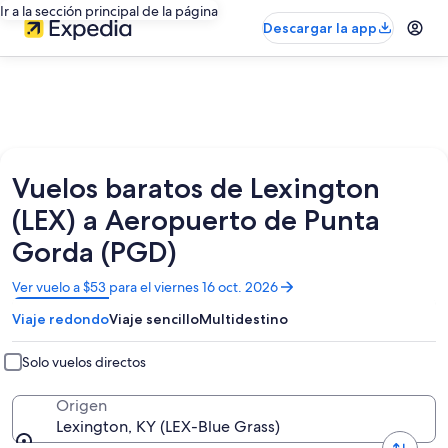
Ir a la sección principal de la página
Descargar la app
Vuelos baratos de Lexington
(LEX) a Aeropuerto de Punta
Gorda (PGD)
Se
Ver vuelo a $53 para el viernes 16 oct. 2026
abrirá
Viaje redondo
Viaje sencillo
Multidestino
en
una
nueva
Solo vuelos directos
ventana
Origen
Lexington, KY (LEX-Blue Grass)