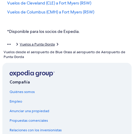
Vuelos de Cleveland (CLE) a Fort Myers (RSW)
Vuelos de Columbus (CMH) a Fort Myers (RSW)
Vuelos de Dallas (DFW) a Fort Myers (RSW)
Vuelos de Detroit (DTW) a Fort Myers (RSW)
*Disponible para los socios de Expedia.
Vuelos de Houston (HOU) a Fort Myers (RSW)
Vuelos a Punta Gorda
Vuelos de Harlingen (HRL) a Fort Myers (RSW)
Vuelos desde el aeropuerto de Blue Grass al aeropuerto de Aeropuerto de
Vuelos de Jacksonville (JAX) a Fort Myers (RSW)
Punta Gorda
Vuelos de Nueva York (JFK) a Fort Myers (RSW)
Vuelos de Little Rock (LIT) a Fort Myers (RSW)
Compañía
Vuelos de Laredo (LRD) a Fort Myers (RSW)
Quiénes somos
Vuelos de Kansas City (MCI) a Fort Myers (RSW)
Vuelos de Memphis (MEM) a Fort Myers (RSW)
Empleo
Vuelos de Minneapolis (MSP) a Fort Myers (RSW)
Anunciar una propiedad
Vuelos de Nueva Orleans (MSY) a Fort Myers (RSW)
Propuestas comerciales
Vuelos de Monterrey (MTY) a Fort Myers (RSW)
Relaciones con los inversionistas