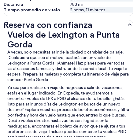
Distancia
783
mi
Tiempo promedio de vuelo
2 horas, 11 minutos
Reserva con confianza
Vuelos de Lexington a Punta Gorda
Vuelos de Lexington a Punta
Gorda
A veces, solo necesitas salir de la ciudad o cambiar de paisaje.
¡Cualquiera que sea el motivo, bastará con un vuelo de
Lexington a Punta Gorda! ¡Anímate! Haz planes para ver todas
las atracciones famosas y disfrutar de la comida local. Tu viaje te
espera. Prepara las maletas y completa tu itinerario de viaje para
conocer Punta Gorda.
Ya sea para realizar un viaje de negocios o salir de vacaciones,
estás en el lugar indicado. En Expedia, te ayudaremos a
encontrar vuelos de LEX a PGD al alcance de tu bolsillo. ¿Estás
listo para salir unos días de Lexington en busca de un nuevo
destino? Explora nuestros precios de boletos económicos y filtra
por fecha y hora de vuelo hasta que encuentres lo que buscas.
Desde vuelos directos hasta vuelos con llegadas en la
madrugada, encontrarás el boleto de avión que se ajuste a tus
preferencias de viaje. Incluso puedes combinar tu vuelo a PGD