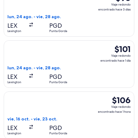
Viaje
Viaje redondo
redondo,
encontrado hace 3 días
encontra
lun, 24 ago. - vie, 28 ago.
hace
LEX
PGD
3
Lexington
Punta Gorda
días
Seleccionar vuelo de Allegiant Air, con salida el lun, 24 ago
$101
$101
Viaje
Viaje redondo
redondo,
encontrado hace 1 día
encontrad
lun, 24 ago. - vie, 28 ago.
hace
LEX
PGD
1
Lexington
Punta Gorda
día
Seleccionar vuelo de Allegiant Air, con salida el vie, 16 oct
$106
$106
Viaje
Viaje redondo
redondo,
encontrado hace 1 hora
encontrado
vie, 16 oct. - vie, 23 oct.
hace
LEX
PGD
1
Lexington
Punta Gorda
hora