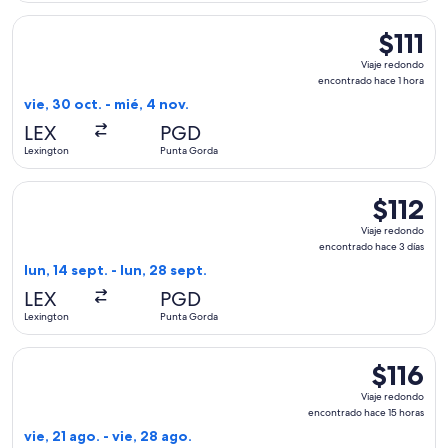
Seleccionar vuelo de Allegiant Air, con salida el vie, 30 oct
$111
$111
Viaje
Viaje redondo
redondo,
encontrado hace 1 hora
encontra
vie, 30 oct. - mié, 4 nov.
hace
LEX
PGD
1
Lexington
Punta Gorda
hora
Seleccionar vuelo de Allegiant Air, con salida el lun, 14 sep
$112
$112
Viaje
Viaje redondo
redondo,
encontrado hace 3 días
encontrad
lun, 14 sept. - lun, 28 sept.
hace
LEX
PGD
3
Lexington
Punta Gorda
días
Seleccionar vuelo de Allegiant Air, con salida el vie, 21 ago
$116
$116
Viaje
Viaje redondo
redondo,
encontrado hace 15 horas
encontrad
vie, 21 ago. - vie, 28 ago.