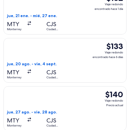
Viaje
Viaje redondo
redondo,
encontrado hace 1 día
encontrad
jue, 21 ene. - mié, 27 ene.
hace
MTY
CJS
1
Monterrey
Ciudad
día
Juárez
Seleccionar vuelo de Aeromexico, con salida el jue, 20 ago.
$133
$133
Viaje
Viaje redondo
redondo,
encontrado hace 6 días
encontrad
jue, 20 ago. - vie, 4 sept.
hace
MTY
CJS
6
Monterrey
Ciudad
días
Juárez
Seleccionar vuelo de Aeromexico, con salida el jue, 27 ago. 
$140
$140
Viaje
Viaje redondo
redondo,
Precio actual
Precio
jue, 27 ago. - vie, 28 ago.
actual
MTY
CJS
Monterrey
Ciudad
Juárez