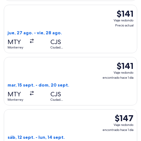
Seleccionar vuelo de Viva, con salida el jue, 27 ago. desde M
$141
$141
Viaje
Viaje redondo
redondo,
Precio actual
Precio
jue, 27 ago. - vie, 28 ago.
actual
MTY
CJS
Monterrey
Ciudad
Juárez
Seleccionar vuelo de Viva, con salida el mar, 15 sept. desde
$141
$141
Viaje
Viaje redondo
redondo,
encontrado hace 1 día
encontrad
mar, 15 sept. - dom, 20 sept.
hace
MTY
CJS
1
Monterrey
Ciudad
día
Juárez
Seleccionar vuelo de Viva, con salida el sáb, 12 sept. desde 
$147
$147
Viaje
Viaje redondo
redondo,
encontrado hace 1 día
encontrado
sáb, 12 sept. - lun, 14 sept.