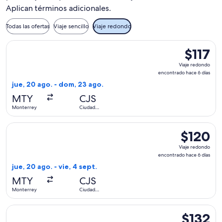
Aplican términos adicionales.
Todas las ofertas
Viaje sencillo
Viaje redondo
Seleccionar vuelo de Aeromexico, con salida el jue, 20 ago.
$117
$117
Viaje
Viaje redondo
redondo,
encontrado hace 6 días
encontrad
jue, 20 ago. - dom, 23 ago.
hace
MTY
CJS
6
Monterrey
Ciudad
días
Juárez
Seleccionar vuelo de Aeromexico, con salida el jue, 20 ago.
$120
$120
Viaje
Viaje redondo
redondo,
encontrado hace 6 días
encontrado
jue, 20 ago. - vie, 4 sept.
hace
MTY
CJS
6
Monterrey
Ciudad
días
Juárez
Seleccionar vuelo de Viva, con salida el jue, 21 ene. desde 
$132
$132