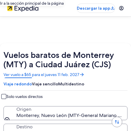
Ir a la sección principal de la página
Descargar la app
Vuelos baratos de Monterrey
(MTY) a Ciudad Juárez (CJS)
Se
Ver vuelo a $65 para el jueves 11 feb. 2027
abrirá
Viaje redondo
Viaje sencillo
Multidestino
en
una
nueva
Solo vuelos directos
ventana
Origen
Monterrey, Nuevo León (MTY-General Mariano Escobe
Destino