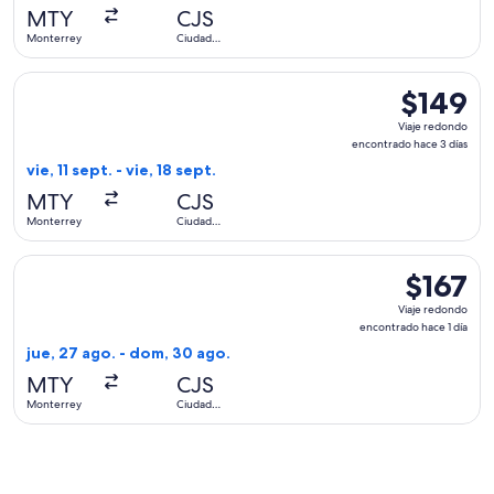
hace
MTY
CJS
1
Monterrey
Ciudad
día
Juárez
Seleccionar vuelo de Viva, con salida el vie, 11 sept. desde 
$149
$149
Viaje
Viaje redondo
redondo,
encontrado hace 3 días
encontrado
vie, 11 sept. - vie, 18 sept.
hace
MTY
CJS
3
Monterrey
Ciudad
días
Juárez
Seleccionar vuelo de Volaris, con salida el jue, 27 ago. des
$167
$167
Viaje
Viaje redondo
redondo,
encontrado hace 1 día
encontrad
jue, 27 ago. - dom, 30 ago.
hace
MTY
CJS
1
Monterrey
Ciudad
día
Juárez