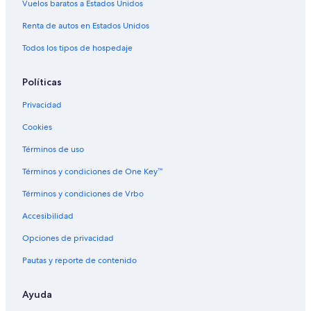
Vuelos baratos a Estados Unidos
Hoteles que aceptan mascotas en Ciudad Juárez
Renta de autos en Estados Unidos
Hoteles en Ciudad Juárez
Todos los tipos de hospedaje
Moteles en Ciudad Juárez
Hoteles cerca de Parque Central
Políticas
Hoteles en Salvarcar
Privacidad
Hoteles en Aeropuerto
Cookies
Hoteles cerca de Plaza Las Misiones
Términos de uso
Hoteles cerca de La Rodadora Espacio Interactivo
Términos y condiciones de One Key™
Hoteles cerca de Hospital Star Médica Ciudad Juárez 2
Términos y condiciones de Vrbo
Accesibilidad
Opciones de privacidad
Pautas y reporte de contenido
Ayuda