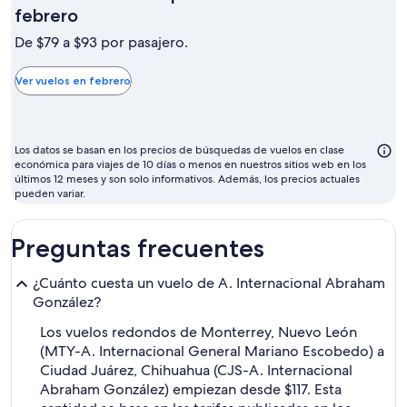
El
febrero
mes
De $79 a $93 por pasajero.
más
barato
Ver vuelos en febrero
para
volar
suele
Los datos se basan en los precios de búsquedas de vuelos en clase
ser
económica para viajes de 10 días o menos en nuestros sitios web en los
últimos 12 meses y son solo informativos. Además, los precios actuales
febrero
pueden variar.
Preguntas frecuentes
¿Cuánto cuesta un vuelo de A. Internacional Abraham
González?
Los vuelos redondos de Monterrey, Nuevo León
(MTY-A. Internacional General Mariano Escobedo) a
Ciudad Juárez, Chihuahua (CJS-A. Internacional
Abraham González) empiezan desde $117. Esta