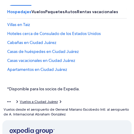
Hospedajes
Vuelos
Paquetes
Autos
Rentas vacacionales
Villas en Taiz
Hoteles cerca de Consulado de los Estados Unidos
Cabañas en Ciudad Juárez
Casas de huéspedes en Ciudad Juárez
Casas vacacionales en Ciudad Juárez
Apartamentos en Ciudad Juárez
Hoteles haciendas en Ciudad Juárez
Hoteles de Best Western en Ciudad Juárez
*Disponible para los socios de Expedia.
Hoteles de Extended Stay America en Ciudad Juárez
Vuelos a Ciudad Juárez
Fiesta Americana Hotels & Resorts en Ciudad Juárez
Vuelos desde el aeropuerto de General Mariano Escobedo Intl. al aeropuerto
Hoteles con casino en Ciudad Juárez
de A. Internacional Abraham González
Hoteles con spa en Ciudad Juárez
Hoteles todo incluido en Ciudad Juárez