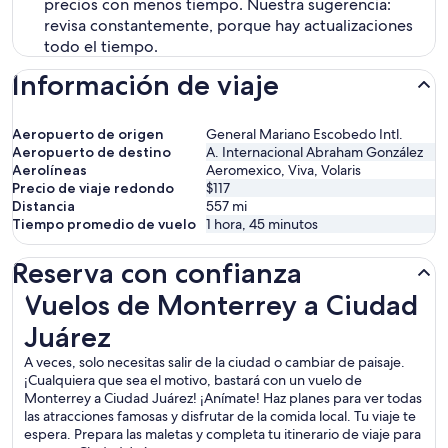
precios con menos tiempo. Nuestra sugerencia:
revisa constantemente, porque hay actualizaciones
todo el tiempo.
Información de viaje
Aeropuerto de origen
General Mariano Escobedo Intl.
Aeropuerto de destino
A. Internacional Abraham González
Aerolíneas
Aeromexico, Viva, Volaris
Precio de viaje redondo
$117
Distancia
557
mi
Tiempo promedio de vuelo
1 hora, 45 minutos
Reserva con confianza
Vuelos de Monterrey a Ciudad Juárez
Vuelos de Monterrey a Ciudad
Juárez
A veces, solo necesitas salir de la ciudad o cambiar de paisaje.
¡Cualquiera que sea el motivo, bastará con un vuelo de
Monterrey a Ciudad Juárez! ¡Anímate! Haz planes para ver todas
las atracciones famosas y disfrutar de la comida local. Tu viaje te
espera. Prepara las maletas y completa tu itinerario de viaje para