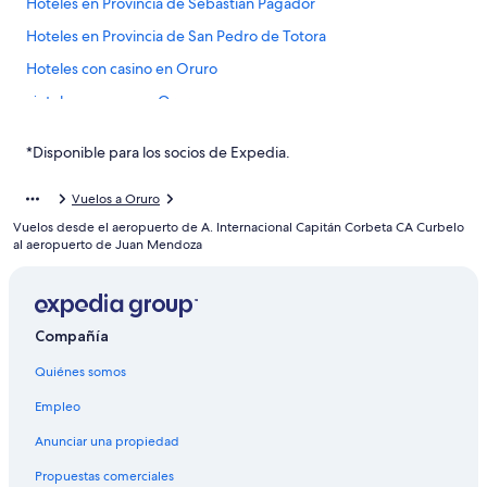
Hoteles en Provincia de Sebastián Pagador
Hoteles en Provincia de San Pedro de Totora
Hoteles con casino en Oruro
Hoteles con spa en Oruro
Hoteles de lujo en Oruro
*Disponible para los socios de Expedia.
Hoteles románticos en Oruro
Hoteles con estacionamiento en Oruro
Vuelos a Oruro
Vuelos desde el aeropuerto de A. Internacional Capitán Corbeta CA Curbelo
Hoteles con gimnasio en Oruro
al aeropuerto de Juan Mendoza
Hoteles con guardería en Oruro
Hoteles con parque acuático en Oruro
Hoteles con alberca en Oruro
Compañía
Hoteles cerca de viñedos en Oruro
Quiénes somos
Hoteles con vista en Oruro
Empleo
Hoteles en la naturaleza en Oruro
Anunciar una propiedad
Hoteles que aceptan mascotas en Oruro
Propuestas comerciales