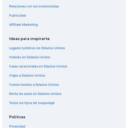
Hoteles en Oruro
Relaciones con los inversionistas
Hoteles 2 estrellas en Oruro
Publicidad
Hoteles 3 estrellas en Oruro
Affiliate Marketing
Hoteles 4 estrellas en Oruro
Hoteles 5 estrellas en Oruro
Ideas para inspirarte
B&B en Oruro
Lugares turísticos de Estados Unidos
Hoteles de lujo en Oruro
Hoteles en Estados Unidos
Hoteles en Oruro
Casas vacacionales en Estados Unidos
Viajes a Estados Unidos
Vuelos baratos a Estados Unidos
Renta de autos en Estados Unidos
Todos los tipos de hospedaje
Políticas
Privacidad