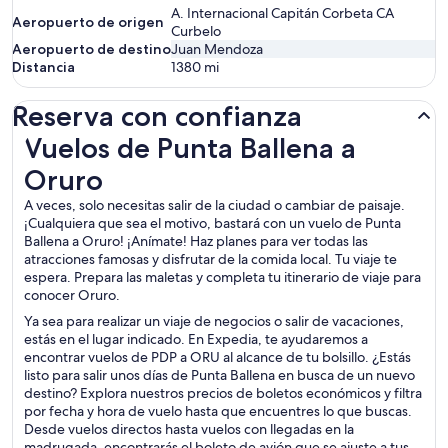
A. Internacional Capitán Corbeta CA
Aeropuerto de origen
Curbelo
Aeropuerto de destino
Juan Mendoza
Distancia
1380
mi
Reserva con confianza
Vuelos de Punta Ballena a Oruro
Vuelos de Punta Ballena a
Oruro
A veces, solo necesitas salir de la ciudad o cambiar de paisaje.
¡Cualquiera que sea el motivo, bastará con un vuelo de Punta
Ballena a Oruro! ¡Anímate! Haz planes para ver todas las
atracciones famosas y disfrutar de la comida local. Tu viaje te
espera. Prepara las maletas y completa tu itinerario de viaje para
conocer Oruro.
Ya sea para realizar un viaje de negocios o salir de vacaciones,
estás en el lugar indicado. En Expedia, te ayudaremos a
encontrar vuelos de PDP a ORU al alcance de tu bolsillo. ¿Estás
listo para salir unos días de Punta Ballena en busca de un nuevo
destino? Explora nuestros precios de boletos económicos y filtra
por fecha y hora de vuelo hasta que encuentres lo que buscas.
Desde vuelos directos hasta vuelos con llegadas en la
madrugada, encontrarás el boleto de avión que se ajuste a tus