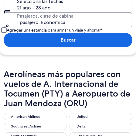
Selecciona las fechas
21 ago - 28 ago
Pasajeros, clase de cabina
1 pasajero, Económica
Agregar una estancia para armar un viaje y ahorrar*
Buscar
Aerolíneas más populares con
vuelos de A. Internacional de
Tocumen (PTY) a Aeropuerto de
Juan Mendoza (ORU)
American Airlines
United
American Airlines
United
Southwest Airlines
Delta
Southwest Airlines
Delta
Frontier Airlines
JetBlue Airways