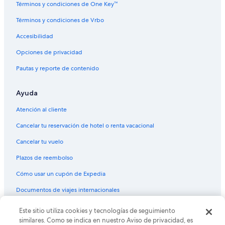
Términos y condiciones de One Key™
Términos y condiciones de Vrbo
Accesibilidad
Opciones de privacidad
Pautas y reporte de contenido
Ayuda
Atención al cliente
Cancelar tu reservación de hotel o renta vacacional
Cancelar tu vuelo
Plazos de reembolso
Cómo usar un cupón de Expedia
Documentos de viajes internacionales
Este sitio utiliza cookies y tecnologías de seguimiento
© 2026 Expedia, Inc., una empresa de Expedia Group. Todos los
derechos reservados. Expedia y el logo de Expedia son marcas
similares. Como se indica en nuestro Aviso de privacidad, es