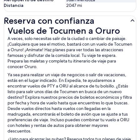
Distancia
2047
mi
Reserva con confianza
Vuelos de Tocumen a Oruro
Vuelos de Tocumen a Oruro
A veces, solo necesitas salir de la ciudad o cambiar de paisaje.
¡Cualquiera que sea el motivo, bastará con un vuelo de Tocumen
a Oruro! ¡Anímate! Haz planes para ver todas las atracciones
famosas y disfrutar de la comida local. Tu viaje te espera.
Prepara las maletas y completa tu itinerario de viaje para
conocer Oruro.
Ya sea para realizar un viaje de negocios o salir de vacaciones,
estás en el lugar indicado. En Expedia, te ayudaremos a
encontrar vuelos de PTY a ORU al alcance de tu bolsillo. ¿Estás
listo para salir unos días de Tocumen en busca de un nuevo
destino? Explora nuestros precios de boletos económicos y filtra
por fecha y hora de vuelo hasta que encuentres lo que buscas.
Desde vuelos directos hasta vuelos con llegadas en la
madrugada, encontrarás el boleto de avión que se ajuste a tus
preferencias de viaje. Incluso puedes combinar tu vuelo a ORU
con hoteles y rentas de autos para obtener mayores
descuentos.
¿Listo para alcanzar las nubes? Reserva todos tus planes de viaje