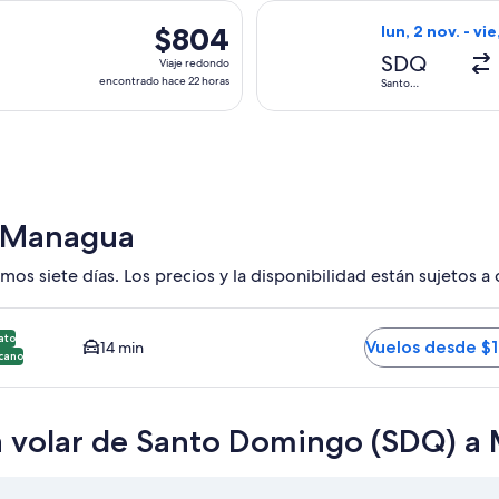
hace
lida el vie, 21 ago. desde Santo Domingo hacia Managua, con r
Seleccionar vuel
22
$804
$804
lun, 2 nov. - vie
horas
Viaje
SDQ
Viaje redondo
redondo,
encontrado hace 22 horas
Santo
Domingo
encontrado
hace
22
horas
e Managua
mos siete días. Los precios y la disponibilidad están sujetos a
andino MGA. Opción más barata y cercana disponible. El tiemp
ato
Vuelos desde $1
14 min
cano
ra volar de Santo Domingo (SDQ) 