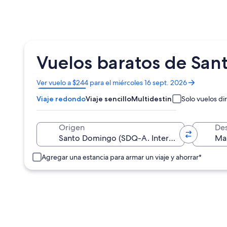
Vuelos baratos de Sa
Se
Ver vuelo a $244 para el miércoles 16 sept. 2026
abrirá
Viaje redondo
Viaje sencillo
Multidestino
Solo vuelos di
en
una
nueva
Origen
Des
ventana
Agregar una estancia para armar un viaje y ahorrar*