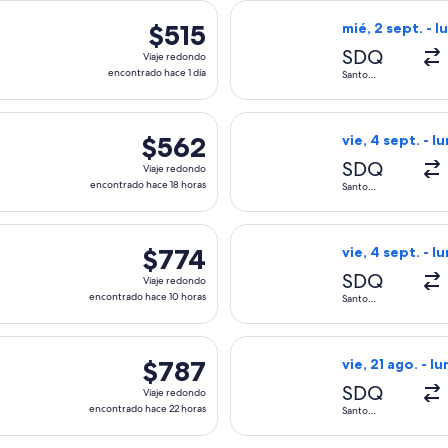
a el mié, 9 sept. desde Santo Domingo hacia Managua, con regr
Seleccionar vuel
$515
$515
mié, 2 sept. - l
Viaje
SDQ
Viaje redondo
redondo,
encontrado hace 1 día
Santo
Domingo
encontrado
hace
da el mié, 2 sept. desde Santo Domingo hacia Managua, con reg
Seleccionar vuel
1
$562
$562
vie, 4 sept. - lu
día
Viaje
SDQ
Viaje redondo
redondo,
encontrado hace 18 horas
Santo
Domingo
encontrado
hace
lida el vie, 4 sept. desde Santo Domingo hacia Managua, con re
Seleccionar vuel
18
$774
$774
vie, 4 sept. - lu
horas
Viaje
SDQ
Viaje redondo
redondo,
encontrado hace 10 horas
Santo
Domingo
encontrado
hace
lida el vie, 21 ago. desde Santo Domingo hacia Managua, con r
Seleccionar vuel
10
$787
$787
vie, 21 ago. - lu
horas
Viaje
SDQ
Viaje redondo
redondo,
encontrado hace 22 horas
Santo
Domingo
encontrado