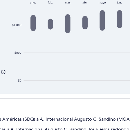
ene.
feb.
mar.
abr.
mayo
jun.
$1,000
$500
$0
as Américas (SDQ) a A. Internacional Augusto C. Sandino (MGA
icas a A. Internacional Augusto C. Sandino, los vuelos redondo