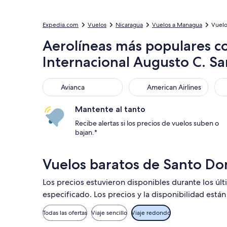
Expedia.com
Vuelos
Nicaragua
Vuelos a Managua
Vuelo
Aerolíneas más populares co
Internacional Augusto C. S
Avianca
American Airlines
Co
Avianca
American Airlines
Mantente al tanto
Recibe alertas si los precios de vuelos suben o
bajan.*
Vuelos baratos de Santo D
Los precios estuvieron disponibles durante los úl
especificado. Los precios y la disponibilidad está
Todas las ofertas
Viaje sencillo
Viaje redondo