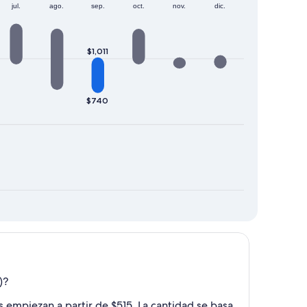
jul.
ago.
sep.
oct.
nov.
dic.
$1,011
$740
)?
s empiezan a partir de $515. La cantidad se basa