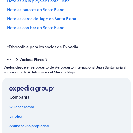
Hoteles en la playa en Santa Elena
Hoteles baratos en Santa Elena
Hoteles cerca del lago en Santa Elena
Hoteles con bar en Santa Elena
Hoteles con estacionamiento en Santa Elena
Hoteles con alberca en Santa Elena
*Disponible para los socios de Expedia.
Hoteles con vista en Santa Elena
Vuelos a Flores
Hoteles para bodas en Santa Elena
Vuelos desde el aeropuerto de Aeropuerto Internacional Juan Santamaría al
Hoteles en Santa Elena
aeropuerto de A. Internacional Mundo Maya
Lodges en Santa Elena
Hoteles cerca de Iglesia de Nuestra Señora de los Remedios
Compañía
Hoteles 2 estrellas en Jobompiche
Quiénes somos
Hoteles en Jobompiche
Hoteles 1 estrella en Flores
Empleo
Hoteles 2 estrellas en Flores
Anunciar una propiedad