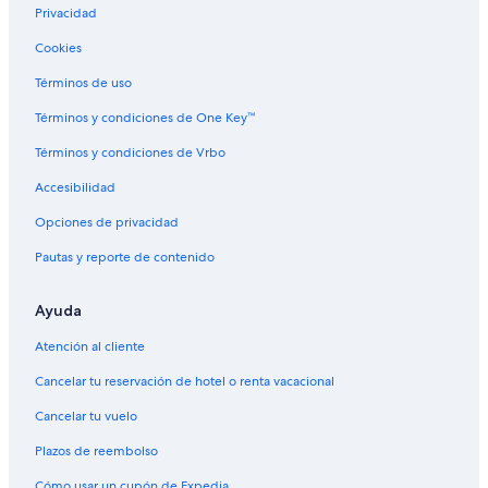
Hoteles con estacionamiento en Flores
Privacidad
Hoteles con alberca en Flores
Cookies
Hoteles con restaurante en Flores
Términos de uso
Hoteles con sauna en Flores
Términos y condiciones de One Key™
Hoteles con hidromasaje en Flores
Términos y condiciones de Vrbo
Hoteles con traslado del/al aeropuerto en Flores
Accesibilidad
Hoteles con vista en Flores
Opciones de privacidad
Hoteles en la naturaleza en Flores
Pautas y reporte de contenido
Hoteles para bodas en Flores
Hoteles de senderismo en Flores
Ayuda
Hoteles en Flores
Atención al cliente
Hoteles cerca de San Miguel & Tayazal
Cancelar tu reservación de hotel o renta vacacional
Hoteles 3 estrellas en El Remate
Cancelar tu vuelo
Hoteles 4 estrellas en El Remate
Plazos de reembolso
Hoteles con spa en El Remate
Cómo usar un cupón de Expedia