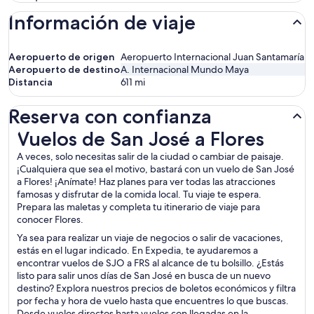
Información de viaje
Aeropuerto de origen
Aeropuerto Internacional Juan Santamaría
Aeropuerto de destino
A. Internacional Mundo Maya
Distancia
611
mi
Reserva con confianza
Vuelos de San José a Flores
Vuelos de San José a Flores
A veces, solo necesitas salir de la ciudad o cambiar de paisaje.
¡Cualquiera que sea el motivo, bastará con un vuelo de San José
a Flores! ¡Anímate! Haz planes para ver todas las atracciones
famosas y disfrutar de la comida local. Tu viaje te espera.
Prepara las maletas y completa tu itinerario de viaje para
conocer Flores.
Ya sea para realizar un viaje de negocios o salir de vacaciones,
estás en el lugar indicado. En Expedia, te ayudaremos a
encontrar vuelos de SJO a FRS al alcance de tu bolsillo. ¿Estás
listo para salir unos días de San José en busca de un nuevo
destino? Explora nuestros precios de boletos económicos y filtra
por fecha y hora de vuelo hasta que encuentres lo que buscas.
Desde vuelos directos hasta vuelos con llegadas en la