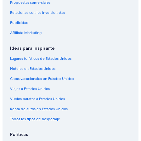
Hoteles 5 estrellas en Flores
Propuestas comerciales
Apartamentos en Flores
Relaciones con los inversionistas
Hostales en Flores
Publicidad
Hoteles con spa en Flores
Affiliate Marketing
Hoteles para ir de compras en Flores
Ideas para inspirarte
Hoteles de lujo en Flores
Hoteles de negocios en Flores
Lugares turísticos de Estados Unidos
Hoteles en la playa en Flores
Hoteles en Estados Unidos
Hoteles familiares en Flores
Casas vacacionales en Estados Unidos
Hoteles románticos en Flores
Viajes a Estados Unidos
Hoteles baratos en Flores
Vuelos baratos a Estados Unidos
Hoteles boutique en Flores
Renta de autos en Estados Unidos
Hoteles cerca del lago en Flores
Todos los tipos de hospedaje
Hoteles con aire acondicionado en Flores
Hoteles con bar en Flores
Políticas