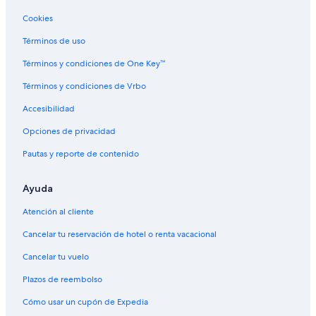
Hoteles 3 estrellas en Colonia Hocker
Cookies
Hoteles en Colonia Hocker
Términos de uso
Hoteles cerca de Golf Club Colón
Términos y condiciones de One Key™
Cabañas en Colón
Términos y condiciones de Vrbo
Hoteles en Colón
Accesibilidad
Hoteles cerca de Termas del Ayuí
Opciones de privacidad
Hoteles cerca de Lago de Salto Grande
Pautas y reporte de contenido
Hoteles cerca de Museo Judío de Entre Ríos
Hoteles cerca de Autódromo de Concordia
Ayuda
Hoteles en Federal
Atención al cliente
Hoteles con casino en Concordia
Cancelar tu reservación de hotel o renta vacacional
Hoteles de lujo en Concordia
Cancelar tu vuelo
Hoteles con alberca en Concordia
Plazos de reembolso
Hoteles para bodas en Concordia
Cómo usar un cupón de Expedia
Hoteles que aceptan mascotas en Concordia