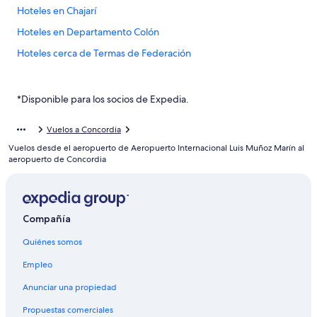
Hoteles en Chajarí
Hoteles en Departamento Colón
Hoteles cerca de Termas de Federación
Hoteles 3 estrellas en Federación
Apart-Hoteles en Federación
*Disponible para los socios de Expedia.
B&B en Federación
Vuelos a Concordia
Apartamentos en Federación
Vuelos desde el aeropuerto de Aeropuerto Internacional Luis Muñoz Marín al
Hostales en Federación
aeropuerto de Concordia
Hoteles con spa en Federación
Hoteles de lujo en Federación
Compañía
Hoteles baratos en Federación
Quiénes somos
Hoteles con desayuno incluido en Federación
Hoteles con área de juegos en Federación
Empleo
Hoteles con alberca en Federación
Anunciar una propiedad
Hoteles con restaurante en Federación
Propuestas comerciales