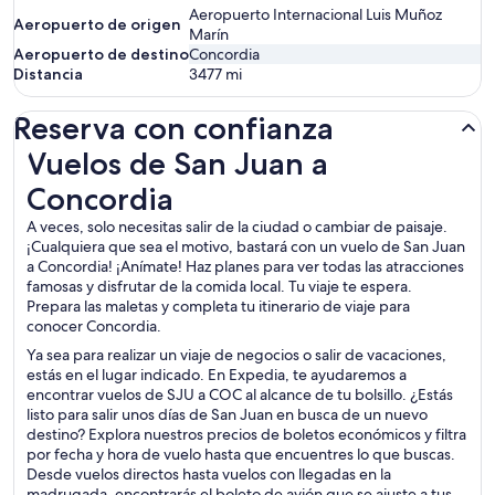
Aeropuerto Internacional Luis Muñoz
Aeropuerto de origen
Marín
Aeropuerto de destino
Concordia
Distancia
3477
mi
Reserva con confianza
Vuelos de San Juan a Concordia
Vuelos de San Juan a
Concordia
A veces, solo necesitas salir de la ciudad o cambiar de paisaje.
¡Cualquiera que sea el motivo, bastará con un vuelo de San Juan
a Concordia! ¡Anímate! Haz planes para ver todas las atracciones
famosas y disfrutar de la comida local. Tu viaje te espera.
Prepara las maletas y completa tu itinerario de viaje para
conocer Concordia.
Ya sea para realizar un viaje de negocios o salir de vacaciones,
estás en el lugar indicado. En Expedia, te ayudaremos a
encontrar vuelos de SJU a COC al alcance de tu bolsillo. ¿Estás
listo para salir unos días de San Juan en busca de un nuevo
destino? Explora nuestros precios de boletos económicos y filtra
por fecha y hora de vuelo hasta que encuentres lo que buscas.
Desde vuelos directos hasta vuelos con llegadas en la
madrugada, encontrarás el boleto de avión que se ajuste a tus