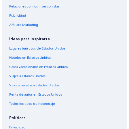
Hoteles en Federación
Relaciones con los inversionistas
Hoteles cerca de Termas de Chajarí
Publicidad
Hoteles cerca de Castillo San Carlos
Affiliate Marketing
Cabañas en Liebig
Ideas para inspirarte
Hoteles en Liebig
Hoteles 5 estrellas en Villa Elisa
Lugares turísticos de Estados Unidos
Cabañas en Villa Elisa
Hoteles en Estados Unidos
Hoteles en Villa Elisa
Casas vacacionales en Estados Unidos
Apart-Hoteles en San José
Viajes a Estados Unidos
Apartamentos en San José
Vuelos baratos a Estados Unidos
Hoteles con alberca en San José
Renta de autos en Estados Unidos
Hoteles en San José
Todos los tipos de hospedaje
Hoteles cerca de Castillo de San Carlos
Hoteles en Villa Zorraquín
Políticas
Hoteles cerca de Parque Nacional El Palmar
Privacidad