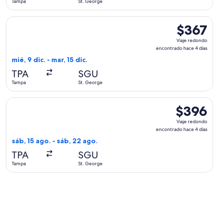
Tampa
St. George
días
Seleccionar vuelo de American Airlines, con salida el mié, 9
$367
$367
Viaje
Viaje redondo
redondo,
encontrado hace 4 días
encontrado
mié, 9 dic. - mar, 15 dic.
hace
TPA
SGU
4
Tampa
St. George
días
Seleccionar vuelo de Delta, con salida el sáb, 15 ago. desde
$396
$396
Viaje
Viaje redondo
redondo,
encontrado hace 4 días
encontrado
sáb, 15 ago. - sáb, 22 ago.
hace
TPA
SGU
4
Tampa
St. George
días