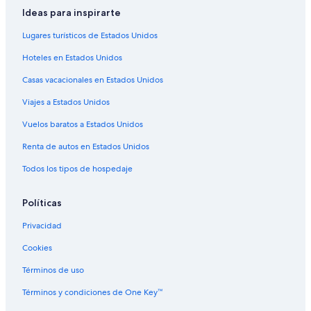
Hoteles con bar en St. George
Ideas para inspirarte
Hoteles con cocina en St. George
Lugares turísticos de Estados Unidos
Hoteles con desayuno incluido en St. George
Hoteles en Estados Unidos
Hoteles con alberca en St. George
Casas vacacionales en Estados Unidos
Hoteles que aceptan mascotas en St. George
Viajes a Estados Unidos
Hoteles en St. George
Vuelos baratos a Estados Unidos
Lodges en St. George
Renta de autos en Estados Unidos
Moteles en St. George
Todos los tipos de hospedaje
Hoteles de golf en Washington Fields
Hoteles de ski en Washington Fields
Políticas
Hoteles con aguas termales en Washington Fields
Privacidad
Hoteles en la naturaleza en Washington Fields
Cookies
Hoteles cerca de Zion Factory Stores
Términos de uso
Hoteles cerca de Tabernáculo de San Jorge
Términos y condiciones de One Key™
Hoteles con traslado del/al aeropuerto en Bloomington