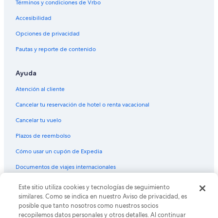
Términos y condiciones de Vrbo
Hoteles con casino en Distrito histórico de St. George
Accesibilidad
Hoteles románticos en Distrito histórico de St. George
Hoteles con bar en Distrito histórico de St. George
Opciones de privacidad
Hoteles con cocina en Distrito histórico de St. George
Pautas y reporte de contenido
Hoteles con área de juegos en Distrito histórico de St. George
Ayuda
Hoteles que aceptan mascotas en Distrito histórico de St.
George
Atención al cliente
Hoteles cerca de Teatro musical St. George
Cancelar tu reservación de hotel o renta vacacional
Hoteles cerca de Laser Mania Family Fun Center
Cancelar tu vuelo
Hoteles cerca de Fiesta Family Fun Center
Plazos de reembolso
Cómo usar un cupón de Expedia
Documentos de viajes internacionales
Este sitio utiliza cookies y tecnologías de seguimiento
© 2026 Expedia, Inc., una empresa de Expedia Group. Todos los
derechos reservados. Expedia y el logo de Expedia son marcas
similares. Como se indica en nuestro Aviso de privacidad, es
registradas o marcas comerciales de Expedia, Inc. CST# 2029030-50.
posible que tanto nosotros como nuestros socios
recopilemos datos personales y otros detalles. Al continuar