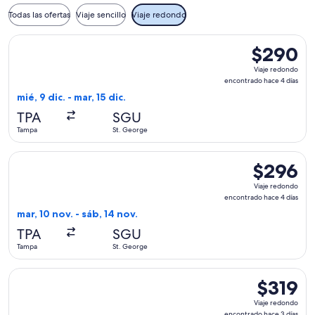
Todas las ofertas
Viaje sencillo
Viaje redondo
Seleccionar vuelo de American Airlines, con salida el mié, 9
$290
$290
Viaje
Viaje redondo
redondo,
encontrado hace 4 días
encontrado
mié, 9 dic. - mar, 15 dic.
hace
TPA
SGU
4
Tampa
St. George
días
Seleccionar vuelo de United, con salida el mar, 10 nov. desd
$296
$296
Viaje
Viaje redondo
redondo,
encontrado hace 4 días
encontrado
mar, 10 nov. - sáb, 14 nov.
hace
TPA
SGU
4
Tampa
St. George
días
Seleccionar vuelo de United, con salida el mié, 9 sept. desd
$319
$319
Viaje
Viaje redondo
redondo,
encontrado hace 3 días