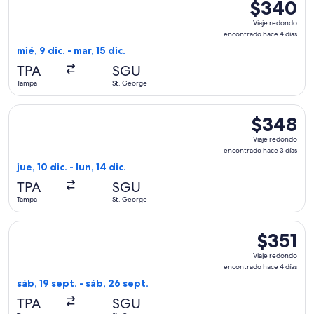
$340
$340
Viaje
Viaje redondo
redondo,
encontrado hace 4 días
encontrado
mié, 9 dic. - mar, 15 dic.
hace
TPA
SGU
4
Tampa
St. George
días
Seleccionar vuelo de American Airlines, con salida el jue, 10
$348
$348
Viaje
Viaje redondo
redondo,
encontrado hace 3 días
encontrado
jue, 10 dic. - lun, 14 dic.
hace
TPA
SGU
3
Tampa
St. George
días
Seleccionar vuelo de American Airlines, con salida el sáb, 1
$351
$351
Viaje
Viaje redondo
redondo,
encontrado hace 4 días
encontrad
sáb, 19 sept. - sáb, 26 sept.
hace
TPA
SGU
4