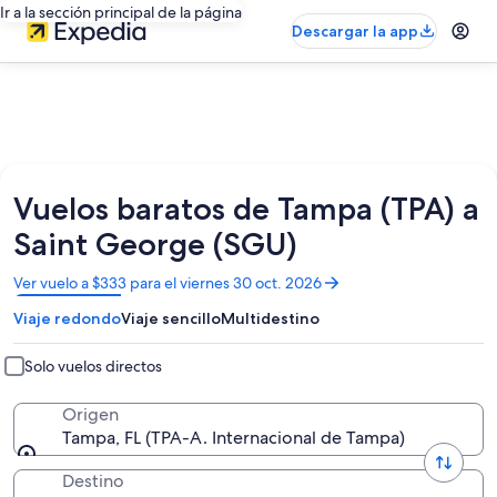
Ir a la sección principal de la página
Descargar la app
Vuelos baratos de Tampa (TPA) a
Saint George (SGU)
Se
Ver vuelo a $333 para el viernes 30 oct. 2026
abrirá
Viaje redondo
Viaje sencillo
Multidestino
en
una
nueva
Solo vuelos directos
ventana
Origen
Tampa, FL (TPA-A. Internacional de Tampa)
Destino