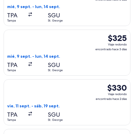
encontrad
mié, 9 sept. - lun, 14 sept.
hace
TPA
SGU
3
Tampa
St. George
días
Seleccionar vuelo de United, con salida el mié, 9 sept. desd
$325
$325
Viaje
Viaje redondo
redondo,
encontrado hace 3 días
encontrado
mié, 9 sept. - lun, 14 sept.
hace
TPA
SGU
3
Tampa
St. George
días
Seleccionar vuelo de American Airlines, con salida el vie, 1
$330
$330
Viaje
Viaje redondo
redondo,
encontrado hace 2 días
encontrado
vie, 11 sept. - sáb, 19 sept.
hace
TPA
SGU
2
Tampa
St. George
días
Seleccionar vuelo de American Airlines, con salida el mié, 9