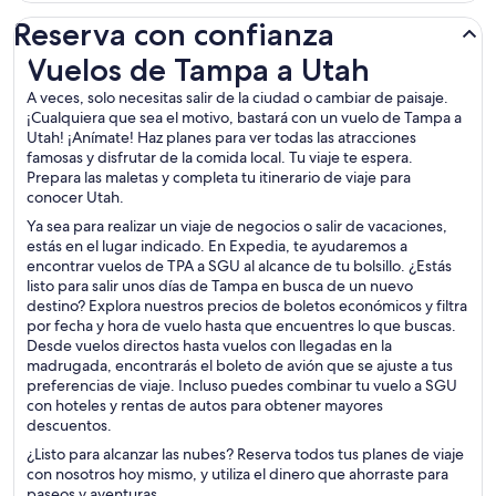
Reserva con confianza
Vuelos de Tampa a Utah
Vuelos de Tampa a Utah
A veces, solo necesitas salir de la ciudad o cambiar de paisaje.
¡Cualquiera que sea el motivo, bastará con un vuelo de Tampa a
Utah! ¡Anímate! Haz planes para ver todas las atracciones
famosas y disfrutar de la comida local. Tu viaje te espera.
Prepara las maletas y completa tu itinerario de viaje para
conocer Utah.
Ya sea para realizar un viaje de negocios o salir de vacaciones,
estás en el lugar indicado. En Expedia, te ayudaremos a
encontrar vuelos de TPA a SGU al alcance de tu bolsillo. ¿Estás
listo para salir unos días de Tampa en busca de un nuevo
destino? Explora nuestros precios de boletos económicos y filtra
por fecha y hora de vuelo hasta que encuentres lo que buscas.
Desde vuelos directos hasta vuelos con llegadas en la
madrugada, encontrarás el boleto de avión que se ajuste a tus
preferencias de viaje. Incluso puedes combinar tu vuelo a SGU
con hoteles y rentas de autos para obtener mayores
descuentos.
¿Listo para alcanzar las nubes? Reserva todos tus planes de viaje
con nosotros hoy mismo, y utiliza el dinero que ahorraste para
paseos y aventuras.