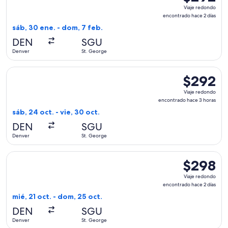
Viaje
Viaje redondo
redondo,
encontrado hace 2 días
encontrado
sáb, 30 ene. - dom, 7 feb.
hace
DEN
SGU
2
Denver
St. George
días
Seleccionar vuelo de American Airlines, con salida el sáb, 2
$292
$292
Viaje
Viaje redondo
redondo,
encontrado hace 3 horas
encontrado
sáb, 24 oct. - vie, 30 oct.
hace
DEN
SGU
3
Denver
St. George
horas
Seleccionar vuelo de United, con salida el mié, 21 oct. desd
$298
$298
Viaje
Viaje redondo
redondo,
encontrado hace 2 días
encontrado
mié, 21 oct. - dom, 25 oct.
hace
DEN
SGU
2
Denver
St. George
días