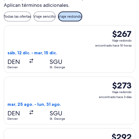
Aplican términos adicionales.
Todas las ofertas
Viaje sencillo
Viaje redondo
Seleccionar vuelo de Delta, con salida el sáb, 12 dic. desde 
$267
$267
Viaje
Viaje redondo
redondo,
encontrado hace 10 horas
encontrado
sáb, 12 dic. - mar, 15 dic.
hace
DEN
SGU
10
Denver
St. George
horas
Seleccionar vuelo de United, con salida el mar, 25 ago. desd
$273
$273
Viaje
Viaje redondo
redondo,
encontrado hace 3 días
encontrado
mar, 25 ago. - lun, 31 ago.
hace
DEN
SGU
3
Denver
St. George
días
Seleccionar vuelo de Delta, con salida el sáb, 30 ene. desd
$292
$292