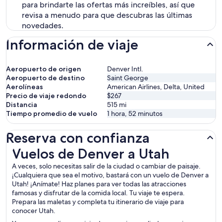
para brindarte las ofertas más increíbles, así que
revisa a menudo para que descubras las últimas
novedades.
Información de viaje
Aeropuerto de origen
Denver Intl.
Aeropuerto de destino
Saint George
Aerolíneas
American Airlines, Delta, United
Precio de viaje redondo
$267
Distancia
515
mi
Tiempo promedio de vuelo
1 hora, 52 minutos
Reserva con confianza
Vuelos de Denver a Utah
Vuelos de Denver a Utah
A veces, solo necesitas salir de la ciudad o cambiar de paisaje.
¡Cualquiera que sea el motivo, bastará con un vuelo de Denver a
Utah! ¡Anímate! Haz planes para ver todas las atracciones
famosas y disfrutar de la comida local. Tu viaje te espera.
Prepara las maletas y completa tu itinerario de viaje para
conocer Utah.