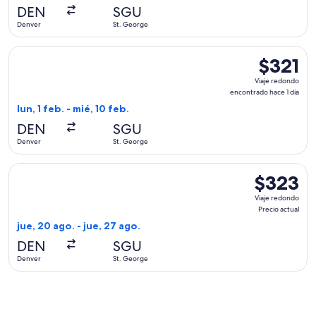
hace
DEN
SGU
4
Denver
St. George
horas
Seleccionar vuelo de United, con salida el lun, 1 feb. desde 
$321
$321
Viaje
Viaje redondo
redondo,
encontrado hace 1 día
encontrad
lun, 1 feb. - mié, 10 feb.
hace
DEN
SGU
1
Denver
St. George
día
Seleccionar vuelo de United, con salida el jue, 20 ago. desd
$323
$323
Viaje
Viaje redondo
redondo,
Precio actual
Precio
jue, 20 ago. - jue, 27 ago.
actual
DEN
SGU
Denver
St. George