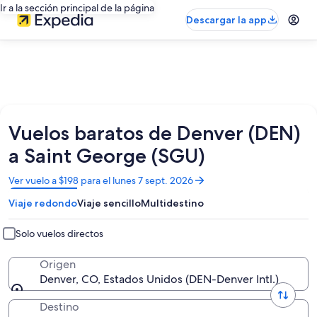
Ir a la sección principal de la página
Descargar la app
Vuelos baratos de Denver (DEN)
a Saint George (SGU)
Se
Ver vuelo a $198 para el lunes 7 sept. 2026
abrirá
Viaje redondo
Viaje sencillo
Multidestino
en
una
nueva
Solo vuelos directos
ventana
Origen
Denver, CO, Estados Unidos (DEN-Denver Intl.)
Destino