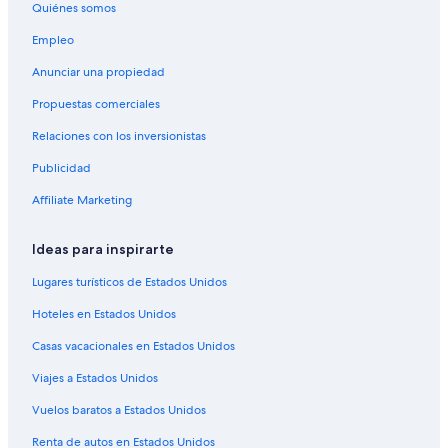
Quiénes somos
Hoteles familiares en St. George
Empleo
Hoteles románticos en St. George
Anunciar una propiedad
Hoteles baratos en St. George
Propuestas comerciales
Hoteles cerca del lago en St. George
Relaciones con los inversionistas
Hoteles con aguas termales en St. George
Publicidad
Hoteles con bar en St. George
Affiliate Marketing
Hoteles con cocina en St. George
Hoteles con desayuno incluido en St. George
Ideas para inspirarte
Hoteles con alberca en St. George
Lugares turísticos de Estados Unidos
Hoteles que aceptan mascotas en St. George
Hoteles en Estados Unidos
Hoteles en St. George
Casas vacacionales en Estados Unidos
Lodges en St. George
Viajes a Estados Unidos
Moteles en St. George
Vuelos baratos a Estados Unidos
Hoteles cerca de Tabernáculo de San Jorge
Renta de autos en Estados Unidos
Hoteles con traslado del/al aeropuerto en Bloomington