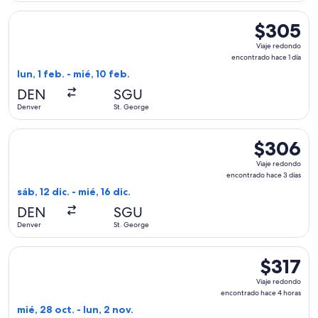
Seleccionar vuelo de United, con salida el lun, 1 feb. desde
$305
$305
Viaje
Viaje redondo
redondo,
encontrado hace 1 día
encontrado
lun, 1 feb. - mié, 10 feb.
hace
DEN
SGU
1
Denver
St. George
día
Seleccionar vuelo de United, con salida el sáb, 12 dic. desd
$306
$306
Viaje
Viaje redondo
redondo,
encontrado hace 3 días
encontrado
sáb, 12 dic. - mié, 16 dic.
hace
DEN
SGU
3
Denver
St. George
días
Seleccionar vuelo de American Airlines, con salida el mié, 2
$317
$317
Viaje
Viaje redondo
redondo,
encontrado hace 4 horas
encontrad
mié, 28 oct. - lun, 2 nov.