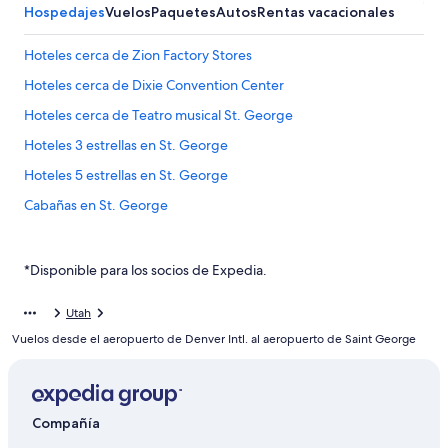
Hospedajes
Vuelos
Paquetes
Autos
Rentas vacacionales
Hoteles cerca de Zion Factory Stores
Hoteles cerca de Dixie Convention Center
Hoteles cerca de Teatro musical St. George
Hoteles 3 estrellas en St. George
Hoteles 5 estrellas en St. George
Cabañas en St. George
Casas de campo en St. George
Casas vacacionales en St. George
*Disponible para los socios de Expedia.
Condominios en St. George
Utah
Apartamentos en St. George
Vuelos desde el aeropuerto de Denver Intl. al aeropuerto de Saint George
Hoteles con spa en St. George
Hoteles para ir de compras en St. George
Hoteles de ski en St. George
Compañía
Hoteles en la playa en St. George