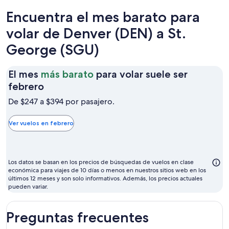
Encuentra el mes barato para
volar de Denver (DEN) a St.
George (SGU)
El mes
más barato
para volar suele ser
El
febrero
mes
De $247 a $394 por pasajero.
más
barato
Ver vuelos en febrero
para
volar
suele
Los datos se basan en los precios de búsquedas de vuelos en clase
ser
económica para viajes de 10 días o menos en nuestros sitios web en los
últimos 12 meses y son solo informativos. Además, los precios actuales
febrero
pueden variar.
Preguntas frecuentes