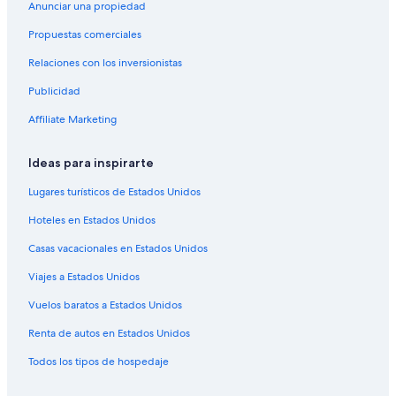
Anunciar una propiedad
Hoteles 5 estrellas en St. George
Propuestas comerciales
Cabañas en St. George
Relaciones con los inversionistas
Casas de campo en St. George
Publicidad
Casas vacacionales en St. George
Affiliate Marketing
Condominios en St. George
Apartamentos en St. George
Ideas para inspirarte
Hoteles con spa en St. George
Lugares turísticos de Estados Unidos
Hoteles para ir de compras en St. George
Hoteles en Estados Unidos
Hoteles de ski en St. George
Casas vacacionales en Estados Unidos
Hoteles en la playa en St. George
Viajes a Estados Unidos
Hoteles familiares en St. George
Vuelos baratos a Estados Unidos
Hoteles románticos en St. George
Renta de autos en Estados Unidos
Hoteles baratos en St. George
Todos los tipos de hospedaje
Hoteles cerca del lago en St. George
Hoteles con aguas termales en St. George