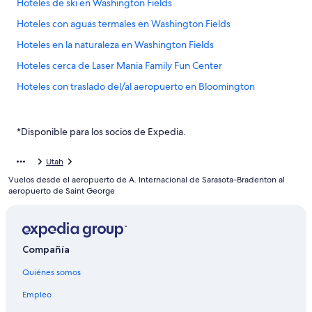
Hoteles de ski en Washington Fields
Hoteles con aguas termales en Washington Fields
Hoteles en la naturaleza en Washington Fields
Hoteles cerca de Laser Mania Family Fun Center
Hoteles con traslado del/al aeropuerto en Bloomington
Hoteles cerca de Fiesta Family Fun Center
Hoteles cerca de Club de golf de St. George
*Disponible para los socios de Expedia.
Hoteles cerca de Zion Factory Stores
Utah
Hoteles con casino en Distrito histórico de St. George
Vuelos desde el aeropuerto de A. Internacional de Sarasota-Bradenton al
Hoteles románticos en Distrito histórico de St. George
aeropuerto de Saint George
Hoteles con bar en Distrito histórico de St. George
Hoteles con cocina en Distrito histórico de St. George
Compañía
Hoteles con área de juegos en Distrito histórico de St. George
Quiénes somos
Hoteles que aceptan mascotas en Distrito histórico de St.
George
Empleo
Hoteles 3 estrellas en St. George