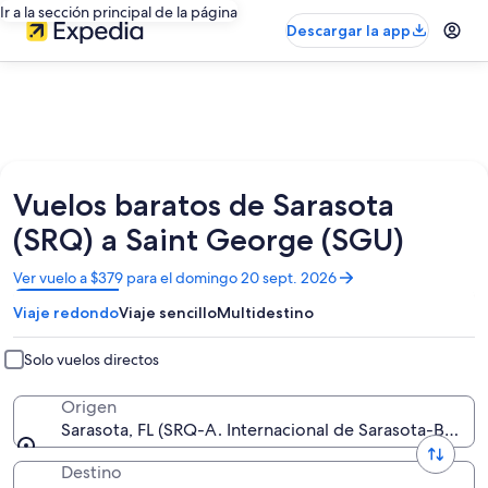
Ir a la sección principal de la página
Descargar la app
Vuelos baratos de Sarasota
(SRQ) a Saint George (SGU)
Se
Ver vuelo a $379 para el domingo 20 sept. 2026
abrirá
Viaje redondo
Viaje sencillo
Multidestino
en
una
nueva
Solo vuelos directos
ventana
Origen
Sarasota, FL (SRQ-A. Internacional de Sarasota-Brade
Destino