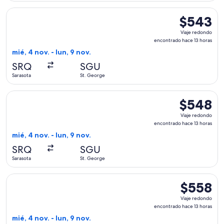
Seleccionar vuelo de American Airlines, con salida el mié, 4
$543
$543
Viaje
Viaje redondo
redondo,
encontrado hace 13 horas
encontrado
mié, 4 nov. - lun, 9 nov.
hace
SRQ
SGU
13
Sarasota
St. George
horas
Seleccionar vuelo de Delta, con salida el mié, 4 nov. desde 
$548
$548
Viaje
Viaje redondo
redondo,
encontrado hace 13 horas
encontrado
mié, 4 nov. - lun, 9 nov.
hace
SRQ
SGU
13
Sarasota
St. George
horas
Seleccionar vuelo de Delta, con salida el mié, 4 nov. desde 
$558
$558
Viaje
Viaje redondo
redondo,
encontrado hace 13 horas
encontrado
mié, 4 nov. - lun, 9 nov.