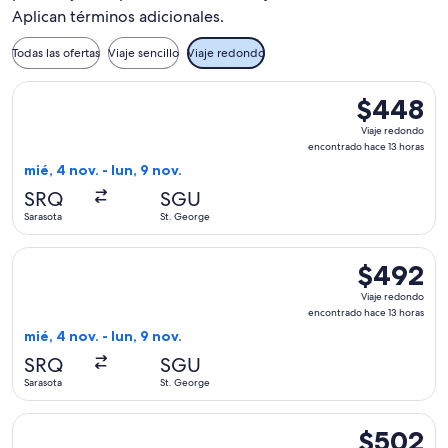
Aplican términos adicionales.
Todas las ofertas
Viaje sencillo
Viaje redondo
Seleccionar vuelo de Delta, con salida el mié, 4 nov. desde 
$448
$448
Viaje
Viaje redondo
redondo,
encontrado hace 13 horas
encontrado
mié, 4 nov. - lun, 9 nov.
hace
SRQ
SGU
13
Sarasota
St. George
horas
Seleccionar vuelo de American Airlines, con salida el mié, 4
$492
$492
Viaje
Viaje redondo
redondo,
encontrado hace 13 horas
encontrado
mié, 4 nov. - lun, 9 nov.
hace
SRQ
SGU
13
Sarasota
St. George
horas
Seleccionar vuelo de American Airlines, con salida el mié, 4
$502
$502