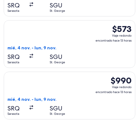
hace
SRQ
SGU
13
Sarasota
St. George
horas
Seleccionar vuelo de American Airlines, con salida el mié, 4
$573
$573
Viaje
Viaje redondo
redondo,
encontrado hace 13 horas
encontrado
mié, 4 nov. - lun, 9 nov.
hace
SRQ
SGU
13
Sarasota
St. George
horas
Seleccionar vuelo de United, con salida el mié, 4 nov. desde
$990
$990
Viaje
Viaje redondo
redondo,
encontrado hace 13 horas
encontrado
mié, 4 nov. - lun, 9 nov.
hace
SRQ
SGU
13
Sarasota
St. George
horas