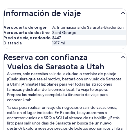
Información de viaje
Aeropuerto de origen
A. Internacional de Sarasota-Bradenton
Aeropuerto de destino
Saint George
Precio de viaje redondo
$447
Distancia
1917
mi
Reserva con confianza
Vuelos de Sarasota a Utah
Vuelos de Sarasota a Utah
A veces, solo necesitas salir de la ciudad o cambiar de paisaje.
¡Cualquiera que sea el motivo, bastará con un vuelo de Sarasota
a Utah! ¡Anímate! Haz planes para ver todas las atracciones
famosas y disfrutar de la comida local. Tu viaje te espera.
Prepara las maletas y completa tu itinerario de viaje para
conocer Utah.
Ya sea para realizar un viaje de negocios o salir de vacaciones,
estás en el lugar indicado. En Expedia, te ayudaremos a
encontrar vuelos de SRQ a SGU al alcance de tu bolsillo. ¿Estás
listo para salir unos días de Sarasota en busca de un nuevo
destino? Explora nuestros precios de boletos económicos y filtra