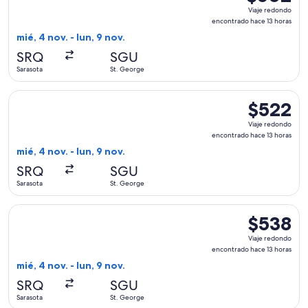
Viaje
Viaje redondo
redondo,
encontrado hace 13 horas
encontrado
mié, 4 nov. - lun, 9 nov.
hace
SRQ
SGU
13
Sarasota
St. George
horas
Seleccionar vuelo de American Airlines, con salida el mié, 4
$522
$522
Viaje
Viaje redondo
redondo,
encontrado hace 13 horas
encontrado
mié, 4 nov. - lun, 9 nov.
hace
SRQ
SGU
13
Sarasota
St. George
horas
Seleccionar vuelo de American Airlines, con salida el mié, 4
$538
$538
Viaje
Viaje redondo
redondo,
encontrado hace 13 horas
encontrado
mié, 4 nov. - lun, 9 nov.
hace
SRQ
SGU
13
Sarasota
St. George
horas