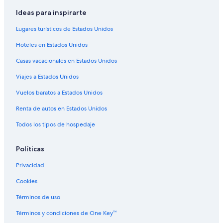
Ideas para inspirarte
Hoteles en Northwest Calgary
Casas de ciudad en Northeast Calgary
Lugares turísticos de Estados Unidos
Hoteles con concierge en Northeast Calgary
Hoteles en Estados Unidos
Hoteles con spa en Northeast Calgary
Casas vacacionales en Estados Unidos
Hoteles de ski en Northeast Calgary
Viajes a Estados Unidos
Hoteles baratos en Northeast Calgary
Vuelos baratos a Estados Unidos
Apartamentos en Estación de tren ligero Bridgeland/ Memorial
Renta de autos en Estados Unidos
Todos los tipos de hospedaje
Políticas
Privacidad
Cookies
Términos de uso
Términos y condiciones de One Key™