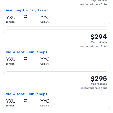
Viaje redondo
redondo,
encontrado hace 3 días
encontrado
mar, 1 sept. - mar, 8 sept.
hace
YXU
YYC
3
London
Calgary
días
Seleccionar vuelo de WestJet, con salida el vie, 4 sept. des
$294
$294
Viaje
Viaje redondo
redondo,
encontrado hace 4 días
encontrado
vie, 4 sept. - lun, 7 sept.
hace
YXU
YYC
4
London
Calgary
días
Seleccionar vuelo de Air Canada, con salida el vie, 4 sept. 
$295
$295
Viaje
Viaje redondo
redondo,
encontrado hace 4 días
encontrado
vie, 4 sept. - lun, 7 sept.
hace
YXU
YYC
4
London
Calgary
días