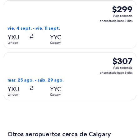
Seleccionar vuelo de Air Canada, con salida el vie, 4 sept. d
$299
$299
Viaje
Viaje redondo
redondo,
encontrado hace 3 días
encontrado
vie, 4 sept. - vie, 11 sept.
hace
YXU
YYC
3
London
Calgary
días
Seleccionar vuelo de WestJet, con salida el mar, 25 ago. de
$307
$307
Viaje
Viaje redondo
redondo,
encontrado hace 6 días
encontrado
mar, 25 ago. - sáb, 29 ago.
hace
YXU
YYC
6
London
Calgary
días
Otros aeropuertos cerca de Calgary