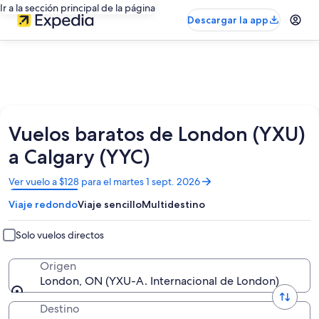
Ir a la sección principal de la página
Descargar la app
Vuelos baratos de London (YXU)
a Calgary (YYC)
Se
Ver vuelo a $128 para el martes 1 sept. 2026
abrirá
Viaje redondo
Viaje sencillo
Multidestino
en
una
nueva
Solo vuelos directos
ventana
Origen
London, ON (YXU-A. Internacional de London)
Destino