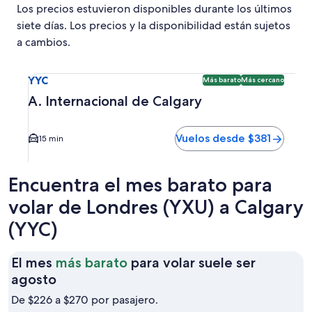
Los precios estuvieron disponibles durante los últimos
siete días. Los precios y la disponibilidad están sujetos
a cambios.
Seleccionar vuelo a A. Internacional de Calgary YYC. Opci
YYC
Más barato
Más cercano
A. Internacional de Calgary
Vuelos desde $381
15 min
Encuentra el mes barato para
volar de Londres (YXU) a Calgary
(YYC)
El mes
más barato
para volar suele ser
El
agosto
mes
De $226 a $270 por pasajero.