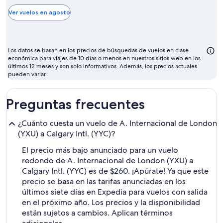
más
barato
Ver vuelos en agosto
para
volar
suele
Los datos se basan en los precios de búsquedas de vuelos en clase
ser
económica para viajes de 10 días o menos en nuestros sitios web en los
últimos 12 meses y son solo informativos. Además, los precios actuales
agosto
pueden variar.
Preguntas frecuentes
¿Cuánto cuesta un vuelo de A. Internacional de London
(YXU) a Calgary Intl. (YYC)?
El precio más bajo anunciado para un vuelo
redondo de A. Internacional de London (YXU) a
Calgary Intl. (YYC) es de $260. ¡Apúrate! Ya que este
precio se basa en las tarifas anunciadas en los
últimos siete días en Expedia para vuelos con salida
en el próximo año. Los precios y la disponibilidad
están sujetos a cambios. Aplican términos