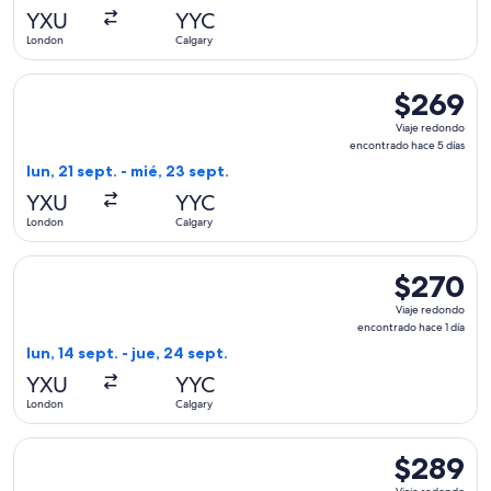
hace
YXU
YYC
6
London
Calgary
días
Seleccionar vuelo de WestJet, con salida el lun, 21 sept. de
$269
$269
Viaje
Viaje redondo
redondo,
encontrado hace 5 días
encontrado
lun, 21 sept. - mié, 23 sept.
hace
YXU
YYC
5
London
Calgary
días
Seleccionar vuelo de WestJet, con salida el lun, 14 sept. de
$270
$270
Viaje
Viaje redondo
redondo,
encontrado hace 1 día
encontrado
lun, 14 sept. - jue, 24 sept.
hace
YXU
YYC
1
London
Calgary
día
Seleccionar vuelo de WestJet, con salida el mar, 1 sept. des
$289
$289
Viaje