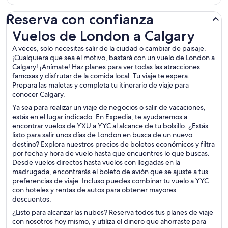
Reserva con confianza
Vuelos de London a Calgary
Vuelos de London a Calgary
A veces, solo necesitas salir de la ciudad o cambiar de paisaje.
¡Cualquiera que sea el motivo, bastará con un vuelo de London a
Calgary! ¡Anímate! Haz planes para ver todas las atracciones
famosas y disfrutar de la comida local. Tu viaje te espera.
Prepara las maletas y completa tu itinerario de viaje para
conocer Calgary.
Ya sea para realizar un viaje de negocios o salir de vacaciones,
estás en el lugar indicado. En Expedia, te ayudaremos a
encontrar vuelos de YXU a YYC al alcance de tu bolsillo. ¿Estás
listo para salir unos días de London en busca de un nuevo
destino? Explora nuestros precios de boletos económicos y filtra
por fecha y hora de vuelo hasta que encuentres lo que buscas.
Desde vuelos directos hasta vuelos con llegadas en la
madrugada, encontrarás el boleto de avión que se ajuste a tus
preferencias de viaje. Incluso puedes combinar tu vuelo a YYC
con hoteles y rentas de autos para obtener mayores
descuentos.
¿Listo para alcanzar las nubes? Reserva todos tus planes de viaje
con nosotros hoy mismo, y utiliza el dinero que ahorraste para