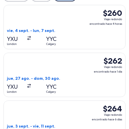
Seleccionar vuelo de WestJet, con salida el vie, 4 sept. des
$260
$260
Viaje
Viaje redondo
redondo,
encontrado hace 4 horas
encontrado
vie, 4 sept. - lun, 7 sept.
hace
YXU
YYC
4
London
Calgary
horas
Seleccionar vuelo de WestJet, con salida el jue, 27 ago. de
$262
$262
Viaje
Viaje redondo
redondo,
encontrado hace 1 día
encontrado
jue, 27 ago. - dom, 30 ago.
hace
YXU
YYC
1
London
Calgary
día
Seleccionar vuelo de WestJet, con salida el jue, 3 sept. desd
$264
$264
Viaje
Viaje redondo
redondo,
encontrado hace 6 días
encontrado
jue, 3 sept. - vie, 11 sept.