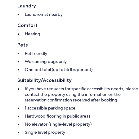
🍷 Bouteille de vin de la région
Laundry
❤️ Parfait pour une surprise tendre et attentionnée
Laundromat nearby
🌹 Bouquet de fleurs fraîches
🍫 Boîte de chocolats fins
Comfort
💆 Flacon d’huile de massage
✨ Idéal pour une soirée en amoureux pleine de complicité
Heating
🍷 Pack Gourmet Région – 100€
Pets
Pet friendly
Un coffret gourmand aux saveurs locales :
🧀 Fromages du terroir
Welcoming dogs only
🥩 Rillettes artisanales
One pet total (up to 55 lbs per pet)
🍪 Biscuits traditionnels
🍷 Bouteille de vin de la région
Suitability/Accessibility
🍽️ Le meilleur de notre gastronomie à déguster sur place ou à emporter
If you have requests for specific accessibility needs, please
🧖‍♀️ Pack Détente – 100€
contact the property using the information on the
reservation confirmation received after booking.
Le bien-être à l’état pur :
1 accessible parking space
🍷 Bouteille de vin de la région
💧 Accès à l’espace détente aquatique avec sauna, hammam et jets
Hardwood flooring in public areas
massants
No elevator (single-level property)
🌿 Une parenthèse de relaxation pour corps et esprit
Single level property
🎈 Pack Excellence – 450€