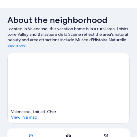
About the neighborhood
Located in Valencisse, this vacation home is in a rural area. Loisirs
Loire Valley and Ballastière de la Scierie reflect the area's natural
beauty and area attractions include Musée d'Histoire Naturelle
and Les P’tits Clous. International Garden Festival of Chaumont-
See more
sur-Loire and La Reserve de Beaumarchais are also worth
visiting. Discover the area's water adventures with motor
boating nearby, or enjoy the great outdoors with horse riding,
hiking/biking trails, and hunting.
Visit our Orchaise travel guide
View more Vacation Homes in Orchaise
Valencisse, Loir-et-Cher
View in a map
Map