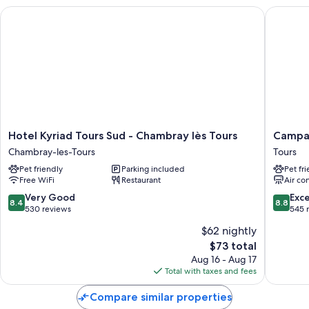
Hotel Kyriad Tours Sud - Chambray lès Tours
Campanil
Hotel
Campani
Hotel Kyriad Tours Sud - Chambray lès Tours
Campan
Kyriad
Tours
Chambray-les-Tours
Tours
Tours
Nord
Pet friendly
Parking included
Pet fr
Sud
-
Free WiFi
Restaurant
Air co
-
Forum
Chambray
Melies
8.4
8.8
Very Good
Exce
8.4
8.8
lès
Tours
out
out
530 reviews
545 
Tours
of
of
$62 nightly
Chambray-
10,
10,
The
les-
$73 total
Very
Excellen
price
Tours
Good,
545
Aug 16 - Aug 17
is
530
reviews
Total with taxes and fees
$73
reviews
Compare similar properties