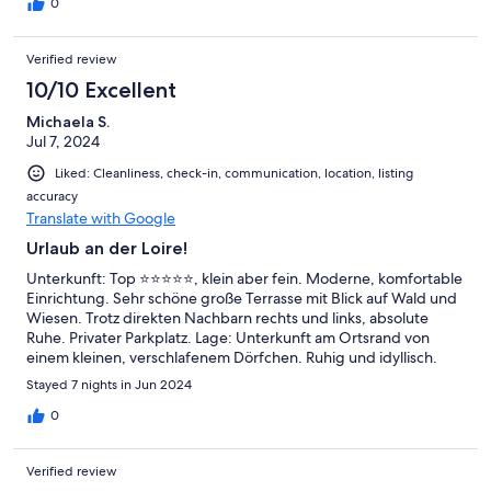
0
Verified review
10/10 Excellent
Michaela S.
Jul 7, 2024
Liked: Cleanliness, check-in, communication, location, listing
accuracy
Translate with Google
Urlaub an der Loire!
Unterkunft: Top ⭐️⭐️⭐️⭐️⭐️, klein aber fein. Moderne, komfortable
Einrichtung. Sehr schöne große Terrasse mit Blick auf Wald und
Wiesen. Trotz direkten Nachbarn rechts und links, absolute
Ruhe. Privater Parkplatz. Lage: Unterkunft am Ortsrand von
einem kleinen, verschlafenem Dörfchen. Ruhig und idyllisch.
Schnelle und unkomplizierte Anfahrt zu den Schlössern und
Stayed 7 nights in Jun 2024
Châteaus rund um Blois und Amboise. Wer allerdings die
Schlösser und Châteaus im Umfeld von Tours und Saumur
0
besichtigen möchte, muss mit längerer Anfahrt rechnen.
Verified review