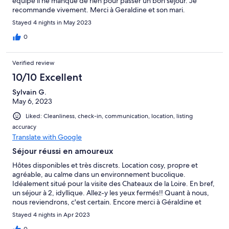
équipé il ne manque de rien pour passer un bon sejour. Je
recommande vivement. Merci à Geraldine et son mari.
Stayed 4 nights in May 2023
0
Verified review
10/10 Excellent
Sylvain G.
May 6, 2023
Liked: Cleanliness, check-in, communication, location, listing
accuracy
Translate with Google
Séjour réussi en amoureux
Hôtes disponibles et très discrets. Location cosy, propre et
agréable, au calme dans un environnement bucolique.
Idéalement situé pour la visite des Chateaux de la Loire. En bref,
un séjour à 2, idyllique. Allez-y les yeux fermés!! Quant à nous,
nous reviendrons, c'est certain. Encore merci à Géraldine et
Renan.
Stayed 4 nights in Apr 2023