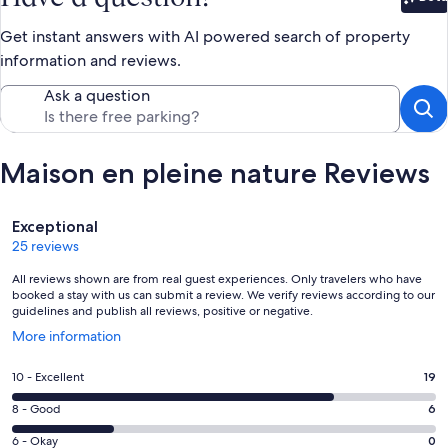
Bet
Get instant answers with AI powered search of property
information and reviews.
Ask a question
Maison en pleine nature Reviews
Reviews
Exceptional
25 reviews
All reviews shown are from real guest experiences. Only travelers who have
booked a stay with us can submit a review. We verify reviews according to our
guidelines and publish all reviews, positive or negative.
Opens
More information
in
a
Rating
10 - Excellent
19
new
10
window
Rating
8 - Good
6
-
8
Excellent.
Rating
6 - Okay
0