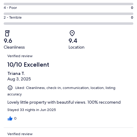
-
19
6
Good.
Rating
4 - Poor
0
out
-
6
4
of
Okay.
Rating
2 - Terrible
0
out
-
25
0
2
of
Poor.
reviews
out
-
25
0
of
Terrible.
reviews
out
9.6
9.4
25
0
of
Cleanliness
Location
reviews
out
Reviews
25
of
Verified review
reviews
25
10/10 Excellent
reviews
Triana T.
Aug 3, 2025
Liked: Cleanliness, check-in, communication, location, listing
accuracy
Lovely little property with beautiful views. 100% reccomend
Stayed 33 nights in Jun 2025
0
Verified review