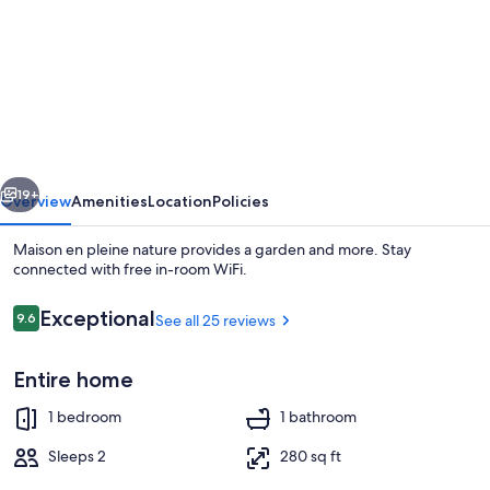
for
Maison
en
pleine
nature
vious
Next
19+
Overview
Amenities
Location
Policies
Maison en pleine nature provides a garden and more. Stay
connected with free in-room WiFi.
Reviews
Exceptional
9.6
See all 25 reviews
9.6 out of 10
Entire home
1 bedroom
1 bathroom
Terrace/patio
Sleeps 2
280 sq ft