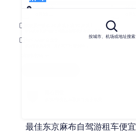
搜索并比较麻布的 家租车公司
取车
取车日期
还车
8月22日
8月
驾驶员年龄在 30 岁以下或 70 岁以上
年轻或年长的驾驶员可能会被要求支付额外费用。
按城市、机场或地址搜索
包括 AARP 会员价
须持有会员身份，并在取车时通过验证。
我有折扣码
搜索
随心所欲
多项/部分租车取消可免手续费
最佳东京麻布自驾游租车便宜