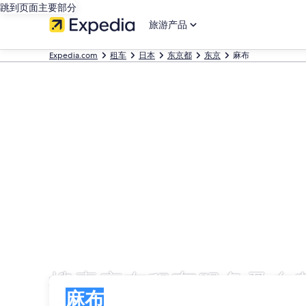
跳到页面主要部分
旅游产品
Expedia.com
租车
日本
东京都
东京
麻布
搜索麻布租车服务及自
取车
取车
麻布