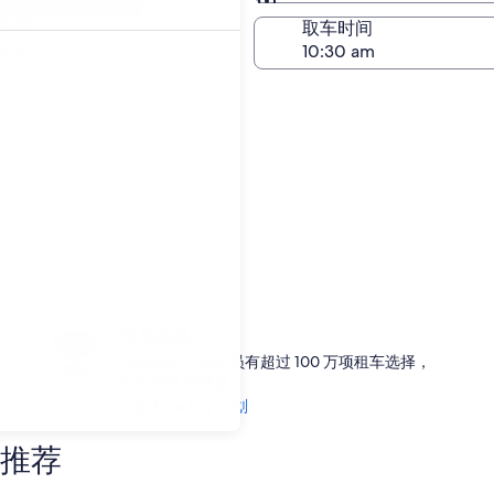
与取车相同
日期
取车时间
23日
尽享实惠
One Key 计划会员有超过 100 万项租车选择，
可省 10% 或更多
了解 One Key 计划
推荐