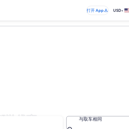
•
打开 App
USD
驾游优惠
与取车相同