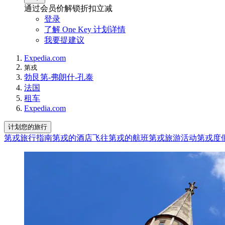
通过会员价解锁折扣立减
登录
了解 One Key 计划详情
我要提建议
Expedia.com
第戎
勃艮第-弗朗什-孔泰
法国
租车
Expedia.com
计划您的旅行
第戎旅行指南
第戎的酒店
飞往第戎的航班
第戎旅游活动
第戎度