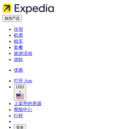
旅游产品
住宿
机票
租车
套餐
旅游活动
游轮
优惠
打开 App
USD
•
上架您的房源
帮助中心
行程
登录