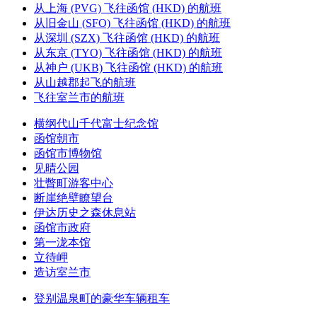
从上海 (PVG) 飞往函馆 (HKD) 的航班
从旧金山 (SFO) 飞往函馆 (HKD) 的航班
从深圳 (SZX) 飞往函馆 (HKD) 的航班
从东京 (TYO) 飞往函馆 (HKD) 的航班
从神户 (UKB) 飞往函馆 (HKD) 的航班
从山越郡起飞的航班
飞往室兰市的航班
横纲代山千代富士纪念馆
函馆朝市
函馆市博物馆
见晴公园
壮瞥町游客中心
断崖绝壁瞭望台
伊达历史之森休息站
函馆市政府
第一泷本馆
立待岬
造访室兰市
登别温泉町的豪华车辆租车