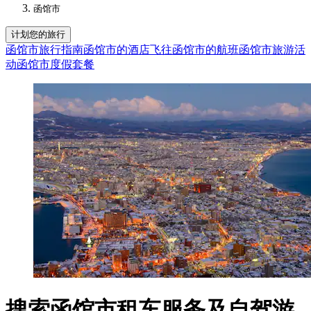
函馆市
计划您的旅行
函馆市旅行指南
函馆市的酒店
飞往函馆市的航班
函馆市旅游活
动
函馆市度假套餐
搜索函馆市租车服务及自驾游