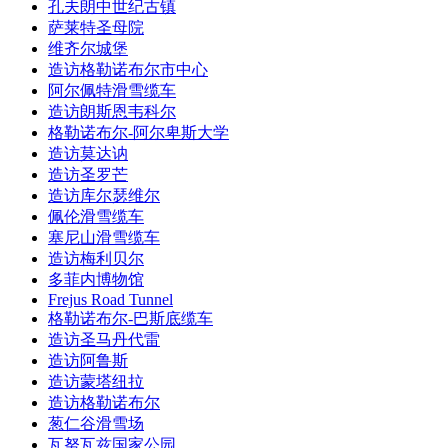
孔夫朗中世纪古镇
萨莱特圣母院
维齐尔城堡
造访格勒诺布尔市中心
阿尔佩特滑雪缆车
造访朗斯恩韦科尔
格勒诺布尔-阿尔卑斯大学
造访莫达讷
造访圣罗芒
造访库尔瑟维尔
佩伦滑雪缆车
塞尼山滑雪缆车
造访梅利贝尔
多菲内博物馆
Frejus Road Tunnel
格勒诺布尔-巴斯底缆车
造访圣马丹代雷
造访阿鲁斯
造访蒙塔纽拉
造访格勒诺布尔
葱仁谷滑雪场
瓦努瓦兹国家公园