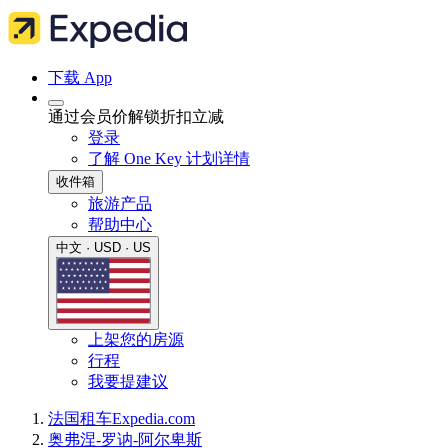
下载 App
通过会员价解锁折扣立减
登录
了解 One Key 计划详情
收件箱
旅游产品
帮助中心
中文 · USD · US
上架您的房源
行程
我要提建议
法国
租车
Expedia.com
奥弗涅-罗讷-阿尔卑斯