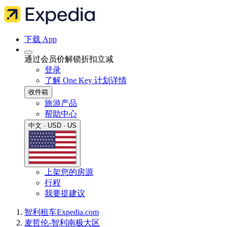
下载 App
通过会员价解锁折扣立减
登录
了解 One Key 计划详情
收件箱
旅游产品
帮助中心
中文 · USD · US
上架您的房源
行程
我要提建议
智利
租车
Expedia.com
麦哲伦-智利南极大区