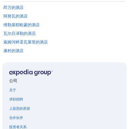
昂万的酒店
阿努瓦的酒店
维勒基耶欧蒙的酒店
瓦尔吕泽勒的酒店
索姆河畔圣瓦莱里的酒店
康村的酒店
普罗维耳的酒店
亚眠的公寓
位于亚眠的酒庄酒店
公司
阿拉斯的酒店
关于
法语国际城附近的酒店
求职招聘
维纳伊圣菲尔曼的酒店
上架您的房源
阿洛讷的酒店
合作伙伴
阿拉斯火车站附近的酒店
投资者关系
索姆的酒店