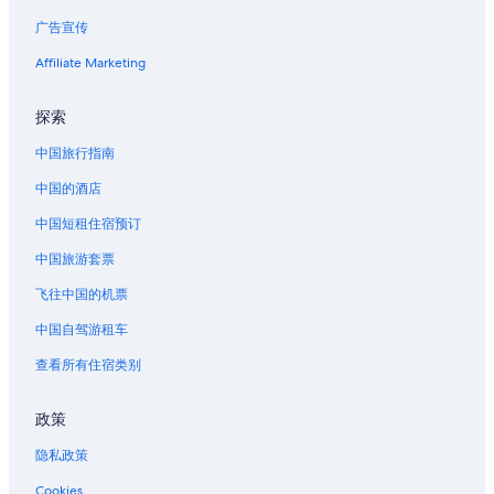
广告宣传
蒙特勒伊欧利翁的酒店
皮埃尔丰的酒店
Affiliate Marketing
马翁普拉日堡的酒店
探索
马尔尼莱孔皮耶尼的酒店
中国旅行指南
梅鲁的酒店
中国的酒店
杜朗的酒店
中国短租住宿预订
勒普莱西耶于勒的酒店
中国旅游套票
大瑟罗库尔的酒店
欧克西堡的酒店
飞往中国的机票
中国自驾游租车
查看所有住宿类别
政策
隐私政策
Cookies