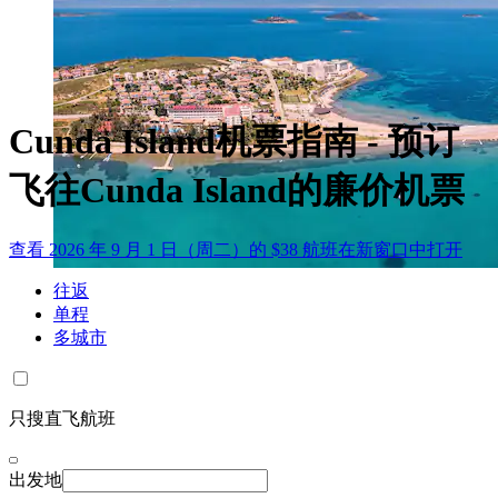
Cunda Island机票指南 - 预订
飞往Cunda Island的廉价机票
查看 2026 年 9 月 1 日（周二）的 $38 航班
在新窗口中打开
往返
单程
多城市
只搜直飞航班
出发地