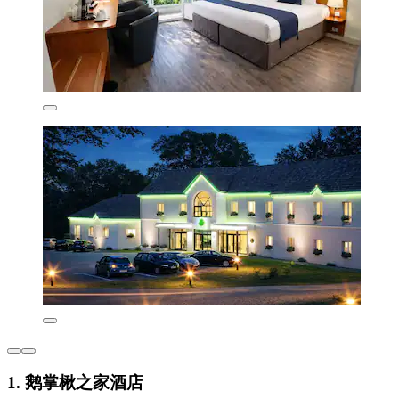
1. 鹅掌楸之家酒店