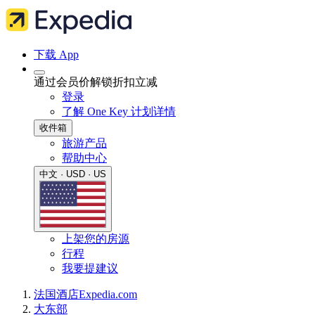
下载 App
通过会员价解锁折扣立减
登录
了解 One Key 计划详情
收件箱
旅游产品
帮助中心
中文 · USD · US
上架您的房源
行程
我要提建议
法国
酒店
Expedia.com
大东部