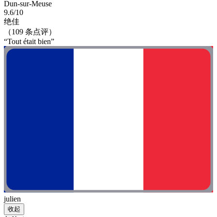
Dun-sur-Meuse
9.6/10
绝佳
（109 条点评）
“Tout était bien”
julien
收起