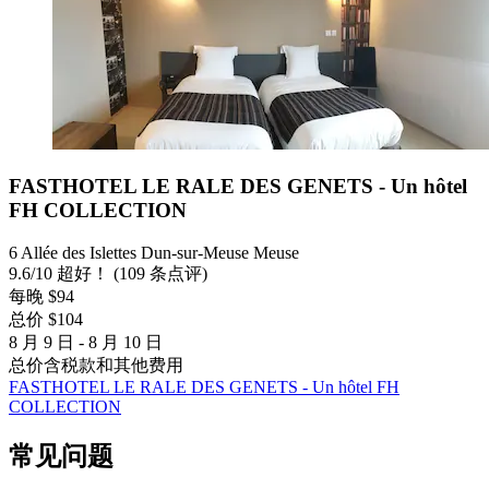
FASTHOTEL LE RALE DES GENETS - Un hôtel
FH COLLECTION
6 Allée des Islettes Dun-sur-Meuse Meuse
9.6
/
10
超好！ (109 条点评)
每晚 $94
总价 $104
8 月 9 日 - 8 月 10 日
总价含税款和其他费用
FASTHOTEL LE RALE DES GENETS - Un hôtel FH
COLLECTION
常见问题