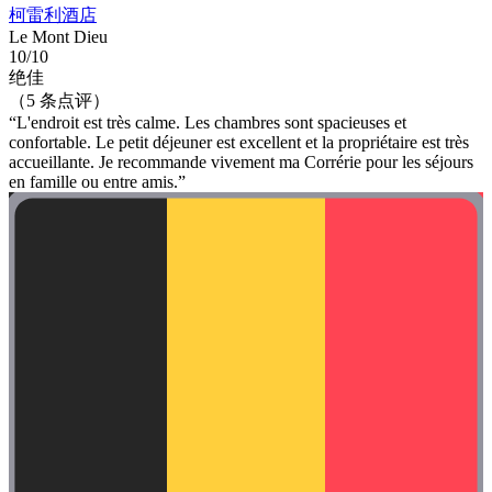
柯雷利酒店
Le Mont Dieu
10/10
绝佳
（5 条点评）
“L'endroit est très calme. Les chambres sont spacieuses et
confortable. Le petit déjeuner est excellent et la propriétaire est très
accueillante. Je recommande vivement ma Corrérie pour les séjours
en famille ou entre amis.”