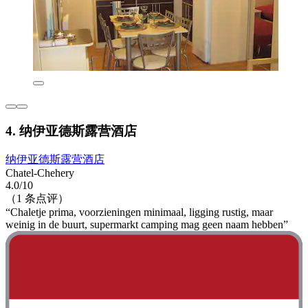
4. 纳伊亚德斯露营酒店
纳伊亚德斯露营酒店
Chatel-Chehery
4.0/10
（1 条点评）
“Chaletje prima, voorzieningen minimaal, ligging rustig, maar
weinig in de buurt, supermarkt camping mag geen naam hebben”