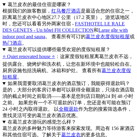
葛兰皮衣的最佳住宿是哪家？
根据我们的旅客数据，
红马餐厅酒店
是最适合您的住宿之一，
距离葛兰皮衣中心地区27.7 公里（17.2 英里）。游览该地区
时，您还可以看看另外两家住宿 -
FASTHOTEL LE RALE
DES GENETS - Un hôtel FH COLLECTION
和
Large gîte with
indoor pool and sauna
。 查看所有可订的
葛兰皮衣度假短租屋
或
热门酒店
。
葛兰皮衣可以提供哪些最受欢迎的度假短租屋？
⭐️ Quiet renovated house ⭐️
：这家度假短租屋离葛兰皮衣不远，
提供露台、烧烤炉和洗衣机，让您在新环境中也能轻松自在。
厨房设施包括洗碗机、冰箱和炉灶。 查看所有
葛兰皮衣度假
短租屋
。
如果我需要取消葛兰皮衣的酒店预订，我能获得退款吗？
是的，大部分的客房订单都可以获得全额退款，只须在酒店取
消的截止时间之前取消——基本是您到店日期的24 到 48 小时
之前。 如果您有一个不可退款的订单，您还是有可能在预订
24 小时之内取得退款。 以
全额退款
作为您的搜索筛选条件，
查找灵活可变的葛兰皮衣酒店优惠。
在葛兰皮衣游玩的感觉怎么样？
葛兰皮衣的多种魅力等待游客来探索发现。周边有 156 家酒店
和其他住宿可选。了解关于
葛兰皮衣
的更多信息。