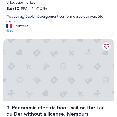
星
Villegusien-le-Lac
住
8.6
8.6/10
超赞
（84 条点评）
宿
分，
“
“Accueil agréable hébergement conforme à ce qui avait été
总
A
décrit”
分
c
Christelle
10，
c
收起
超
u
赞，
e
（84
Panoramic electric boat, sail on the Lac du Der without a li
i
条
l
点
a
评）
g
r
é
a
b
l
e
h
é
b
e
Panoramic electric boat, sail on the Lac du Der without a 
9. Panoramic electric boat, sail on the Lac
r
du Der without a license. Nemours
g