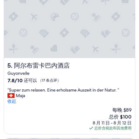
o
n
e
t
d
j
o
e
n
!
t
”
b
i
j
t
e
n
阿尔布雷卡巴内酒店
5. 阿尔布雷卡巴内酒店
p
Guyonvelle
e
7.8
7.8/10
还可以
（17 条点评）
r
分，
s
“
“Super zum relaxen. Eine erholsame Auszeit in der Natur. ”
总
o
S
Maja
分
o
u
收起
10，
n
p
还
l
每晚 $89
e
可
i
新
总价 $100
r
以，
j
价
8 月 11 日 - 8 月 12 日
z
（17
k
格
总价含税款和其他费用
u
条
c
$100
m
点
o