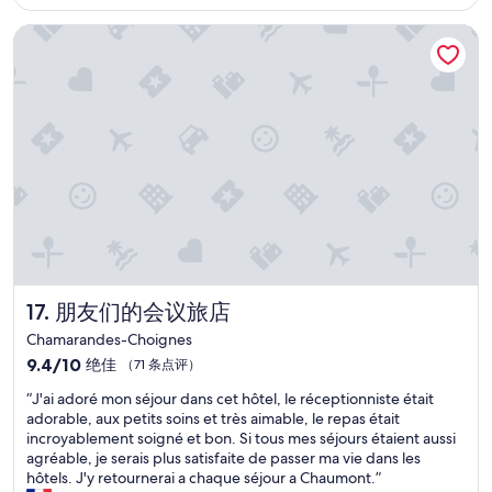
$73
e
h
n
t
j
'
o
d
朋友们的会议旅店
h
u
r
t
e
e
s
e
e
r
r
t
i
l
C
e
a
n
,
h
b
f
t
h
a
u
e
h
e
m
t
w
e
l
p
t
m
a
p
a
h
e
r
f
g
e
t
e
u
n
b
r
a
l
e
u
e
.
s
u
i
s
”
t
n
l
a
a
d
朋友们的会议旅店
17. 朋友们的会议旅店
d
w
f
k
e
a
Chamarandes-Choignes
f
ö
r
y
9.4
9.4/10
绝佳
（71 条点评）
w
n
s
.
分，
h
n
h
P
“
“J'ai adoré mon séjour dans cet hôtel, le réceptionniste était
总
o
e
a
l
J
adorable, aux petits soins et très aimable, le repas était
分
a
n
d
a
'
incroyablement soigné et bon. Si tous mes séjours étaient aussi
10，
r
d
l
c
a
agréable, je serais plus satisfaite de passer ma vie dans les
绝
r
i
e
e
i
hôtels. J'y retournerai a chaque séjour a Chaumont.”
佳，
a
e
f