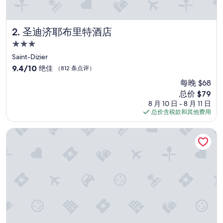
圣迪济耶布里特酒店
2. 圣迪济耶布里特酒店
3.0
星
Saint-Dizier
住
9.4
9.4/10
绝佳
（812 条点评）
宿
分，
每晚 $68
总
新
总价 $79
分
价
10，
8 月 10 日 - 8 月 11 日
格
绝
总价含税款和其他费用
$79
佳，
（812
圣米歇尔之家酒店
条
点
评）