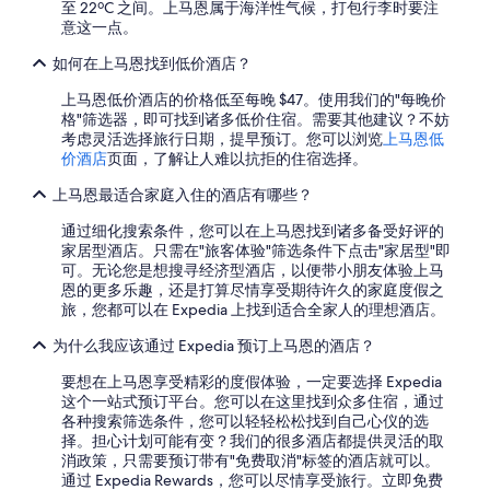
.
至 22ºC 之间。上马恩属于海洋性气候，打包行李时要注
a
i
O
意这一点。
r
a
b
t
g
如何在上马恩找到低价酒店？
w
o
r
o
u
é
上马恩低价酒店的价格低至每晚 $47。使用我们的"每晚价
h
t
a
格"筛选器，即可找到诸多低价住宿。需要其他建议？不妨
l
e
b
考虑灵活选择旅行日期，提早预订。您可以浏览
上马恩低
F
t
l
价酒店
页面，了解让人难以抗拒的住宿选择。
r
s
e
a
a
上马恩最适合家庭入住的酒店有哪些？
,
n
l
j
z
通过细化搜索条件，您可以在上马恩找到诸多备受好评的
l
e
ö
家居型酒店。只需在"旅客体验"筛选条件下点击"家居型"即
e
s
s
可。无论您是想搜寻经济型酒店，以便带小朋友体验上马
d
e
i
恩的更多乐趣，还是打算尽情享受期待许久的家庭度假之
e
r
s
旅，您都可以在 Expedia 上找到适合全家人的理想酒店。
b
a
c
a
i
h
为什么我应该通过 Expedia 预订上马恩的酒店？
i
s
i
n
p
h
要想在上马恩享受精彩的度假体验，一定要选择 Expedia
t
l
r
这个一站式预订平台。您可以在这里找到众多住宿，通过
r
u
e
各种搜索筛选条件，您可以轻轻松松找到自己心仪的选
è
s
M
择。担心计划可能有变？我们的很多酒店都提供灵活的取
s
s
u
消政策，只需要预订带有"免费取消"标签的酒店就可以。
p
a
t
通过 Expedia Rewards，您可以尽情享受旅行。立即免费
r