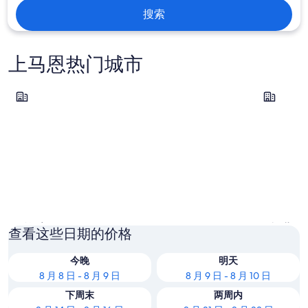
搜索
上马恩热门城市
古悠韦里
朗格勒
古悠韦里
朗格勒
查看这些日期的价格
今晚
明天
8 月 8 日 - 8 月 9 日
8 月 9 日 - 8 月 10 日
下周末
两周内