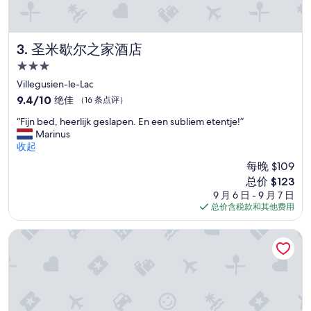
圣米歇尔之家酒店
3. 圣米歇尔之家酒店
3.0
星
Villegusien-le-Lac
住
9.4
9.4/10
绝佳
（16 条点评）
宿
分，
“
“Fijn bed, heerlijk geslapen. En een subliem etentje!”
总
F
Marinus
分
i
收起
10，
j
绝
每晚 $109
n
佳，
新
总价 $123
b
（16
价
9 月 6 日 - 9 月 7 日
e
条
格
总价含税款和其他费用
d
点
$123
,
评）
h
卡皮特雷旅馆
e
e
r
l
i
j