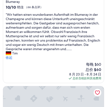
!
a
Blumeray
o
t
”
y
10.0
o
10/10
绝佳
（66 条点评）
a
e
分，
d
y
d
“
“Wir hatten einen wunderbaren Aufenthalt im Blumeray in der
总
.
.
a
W
Champagne und können diese Unterkunft uneingeschränkt
分
T
B
c
i
weiterempfehlen. Die Gastgeber sind ausgesprochen herzlich,
10，
h
f
o
r
aufmerksam und sorgen dafür, dass man sich vom ersten
绝
e
a
u
h
Moment an willkommen fühlt. Obwohl Französisch ihre
佳，
r
s
p
a
Muttersprache ist und wir selbst nur sehr wenig Französisch
（66
e
t
l
t
sprechen, konnten wir uns problemlos auf Französisch, Englisch
条
w
i
e
t
und sogar ein wenig Deutsch mit ihnen unterhalten. Die
点
e
s
o
e
Gespräche waren immer angenehm und……
评）
r
a
f
n
Tim
e
d
t
e
收起
r
v
i
i
e
i
每晚 $60
m
n
n
s
新
e
总价 $60
e
o
e
价
s
8 月 23 日 - 8 月 24 日
n
v
d
格
n
总价含税款和其他费用
w
a
t
$60
o
u
t
o
w
n
圣迪济耶宜必思酒店
i
h
a
d
o
e
n
e
n
a
d
r
s
d
w
b
b
f