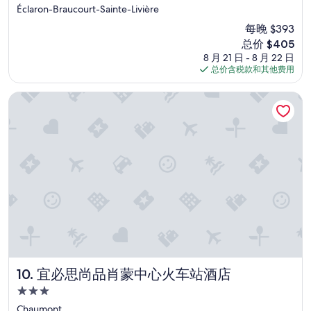
e
Éclaron-Braucourt-Sainte-Livière
m
每晚 $393
e
新
总价 $405
n
价
t
8 月 21 日 - 8 月 22 日
格
c
总价含税款和其他费用
$405
o
n
宜必思尚品肖蒙中心火车站酒店
f
o
r
m
e
à
c
e
q
u
i
a
v
a
宜必思尚品肖蒙中心火车站酒店
10. 宜必思尚品肖蒙中心火车站酒店
i
3.0
t
星
é
Chaumont