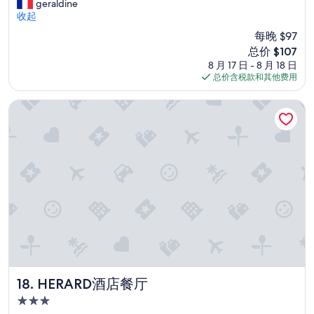
w
a
geraldine
（71
n
s
t
a
d
收起
条
g
e
e
s
o
点
e
U
每晚 $97
v
v
r
评）
d
n
e
新
总价 $107
e
é
a
t
r
价
r
8 月 17 日 - 8 月 18 日
m
n
e
y
格
y
总价含税款和其他费用
o
e
r
t
$107
c
n
a
k
h
l
s
HERARD酒店餐厅
r
u
i
e
é
l
n
n
a
j
y
f
g
n
o
b
t
t
.
u
r
u
i
I
r
e
n
d
t
d
a
e
y
s
a
k
i
.
u
n
f
n
W
i
s
a
g
e
t
c
s
e
w
s
e
t
s
i
l
t
f
c
l
o
h
o
h
l
w
ô
HERARD酒店餐厅
18. HERARD酒店餐厅
r
r
d
b
t
m
ä
3.0
e
u
e
e
n