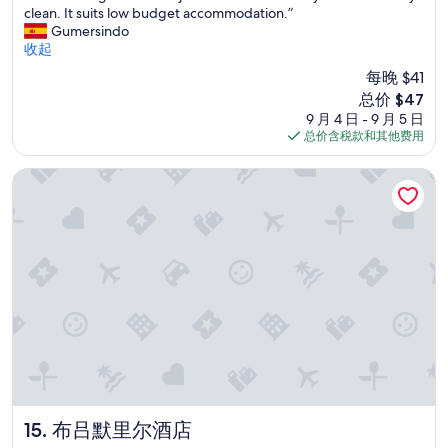
c
m
d
e
clean. It suits low budget accommodation.”
10，
i
t
f
t
r
Gumersindo
（220
é
u
o
h
f
收起
条
t
r
r
e
e
点
a
e
每晚 $41
t
f
c
评）
i
s
a
新
o
总价 $47
t
r
q
b
价
o
9 月 4 日 - 9 月 5 日
f
e
u
l
格
d
总价含税款和其他费用
o
s
e
e
$47
w
r
t
l
.
a
a
布吕默里尔酒店
r
o
”
s
q
è
c
e
u
s
a
x
i
s
t
c
c
y
i
e
k
m
o
p
o
p
n
t
v
a
.
i
e
t
W
o
r
h
e
n
n
i
'
a
i
q
v
l
g
u
e
l
h
e
s
y
t
布吕默里尔酒店
15. 布吕默里尔酒店
s
t
g
s