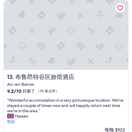
w
v
布鲁昂特谷区旅馆酒店
r
n
e
r
w
r
a
a
y
s
s
f
s
h
r
e
a
i
e
n
e
x
d
n
t
y
d
é
.
l
r
N
y
i
o
a
e
c
n
u
o
d
布鲁昂特谷区旅馆酒店
13. 布鲁昂特谷区旅馆酒店
r
f
w
e
Arc-en-Barrois
f
e
a
9.2
e
9.2/10
好极了
（70 条点评）
l
g
分，
e
c
r
“
“Wonderful accomodation in a very picturesque location. We've
总
o
o
é
W
stayed a couple of times now and will happily return next time
分
r
m
a
o
we're in the area.”
10，
t
i
b
n
Hassen
好
e
n
l
d
收起
极
a
g
e
e
了，
f
.
每晚 $102
a
r