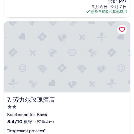
新
总价 $97
n
e
（70
价
9 月 6 日 - 9 月 7 日
,
i
条
格
总价含税款和其他费用
g
t
点
$97
r
i
评）
e
n
劳力尔玫瑰酒店
a
d
t
e
l
r
o
N
c
a
a
t
t
u
i
r
o
.
n
”
,
f
r
i
劳力尔玫瑰酒店
7. 劳力尔玫瑰酒店
e
2.0
n
星
d
Bourbonne-les-Bains
住
l
8.4
8.4/10
很好
（97 条点评）
y
宿
分，
“
s
“Insgesamt passens”
总