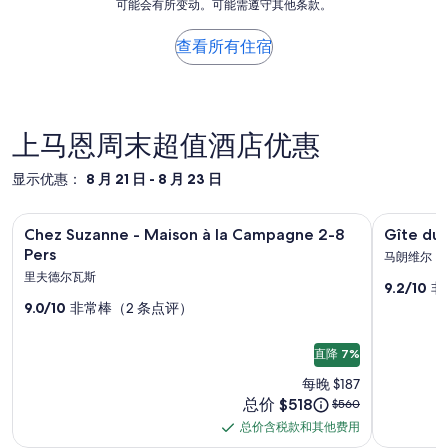
d
n
可能会有所变动。可能需遵守其他条款。
于
i
r
e
d
过
s
o
o
a
去
查看所有住宿
c
y
o
f
24
u
a
b
ü
小
t
b
j
r
时
e
l
e
,
内
r
e
c
d
找
上马恩周末超值酒店优惠
a
m
t
a
到
v
e
i
s
的、
e
n
显示优惠：
8 月 21 日 - 8 月 23 日
f
s
2
c
t
y
m
位
t
s
i
a
Chez
Chez Suzanne - Maison à la Campagne 2-8 Pers
Gîte
Gîte du
成
o
o
Chez Suzanne - Maison à la Campagne 2-8
Gîte d
n
n
人
Suzanne
du
u
i
g
Pers
s
马朗维尔
1
s
g
-
capitai
w
i
晚
里夫德尔瓦斯
!
n
9.2/10
非
Maison
o
c
长
住
l
é
m
9.0/10
非常棒（2 条点评）
h
宿
à
a
e
的
e
v
的
c
la
t
n
o
旅
每
h
b
直降 7%
Campagne
.
m
晚
a
馆）
o
”
e
2-
每晚 $187
最
m
n
照
r
低
价
总价 $518
原
8
$560
b
.
s
价
格
价
片
r
S
Pers
总价含税款和其他费用
t
总
格。
为
为
e
i