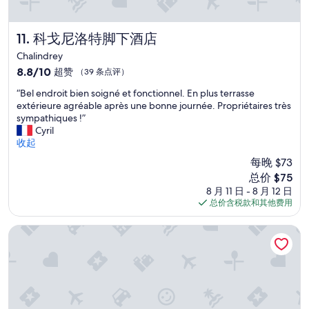
r
m
e
科戈尼洛特脚下酒店
11. 科戈尼洛特脚下酒店
d
Chalindrey
t
8.8
8.8/10
超赞
（39 条点评）
h
分，
a
“
“Bel endroit bien soigné et fonctionnel. En plus terrasse
总
t
B
extérieure agréable après une bonne journée. Propriétaires très
分
t
e
sympathiques !”
10，
h
l
Cyril
超
e
e
收起
赞，
r
n
（39
e
每晚 $73
d
条
s
新
总价 $75
r
点
t
价
8 月 11 日 - 8 月 12 日
o
评）
a
格
总价含税款和其他费用
i
u
$75
t
r
b
修道院客栈酒店
a
i
n
e
t
n
w
s
a
o
s
i
c