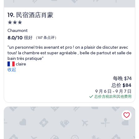
t
o
G
g
r
r
o
e
è
a
民宿酒店肖蒙
19. 民宿酒店肖蒙
o
b
s
b
d
e
3.0
a
l
r
r
星
g
e
Chaumont
e
s
住
r
,
8.0
8.0/10
很好
（167 条点评）
s
i
é
a
宿
分，
t
n
“
a
u
“un personnel très avenant et pro ! on a plaisir de discuter avec
总
a
d
u
b
x
tous! la chambre est super agréable , belle de partout et salle de
分
u
a
n
l
p
bain très pratique”
10，
r
u
p
e
e
claire
很
a
s
e
e
t
收起
好，
n
g
r
t
i
（167
t
e
每晚 $74
s
u
t
条
a
s
新
总价 $84
o
n
s
点
t
p
价
9 月 6 日 - 9 月 7 日
n
r
s
评）
t
r
格
总价含税款和其他费用
n
e
o
a
o
$84
e
s
i
c
c
l
t
n
白马旅馆
h
h
t
a
s
e
e
r
u
e
d
n
è
r
t
b
h
s
a
t
u
e
a
n
r
t