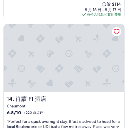
（70
a
T
新
p
总价 $114
f
条
c
h
价
r
8 月 16 日 - 8 月 17 日
u
点
i
e
格
è
总价含税款和其他费用
l
评）
l
m
$114
s
a
i
e
u
c
肖蒙 F1 酒店
t
n
n
c
y
u
e
o
i
w
b
m
n
a
o
o
t
s
n
d
h
v
n
a
e
e
e
t
r
r
j
i
o
y
o
o
o
g
u
n
m
o
r
i
.
o
n
n
B
d
é
a
e
v
e
v
肖蒙 F1 酒店
14. 肖蒙 F1 酒店
d
a
.
e
w
l
Chaumont
P
r
a
u
6.8
r
6.8/10
（220 条点评）
y
s
e
分，
o
p
c
a
“
“Perfect for a quick overnight stay. Bfast is advised to head for a
总
p
i
o
n
P
local Boulangerie or LIDL just a few metres away. Place was very
分
r