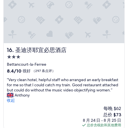
i
a
e
o
l
r
i
r
l
e
n
a
h
n
g
l
a
A
u
o
p
u
n
c
p
f
d
a
i
e
e
l
l
n
r
B
y
t
圣迪济耶宜必思酒店
16. 圣迪济耶宜必思酒店
t
o
r
h
a
u
3.0
e
a
k
l
星
t
l
Bettancourt-la-Ferree
e
a
u
住
t
8.4
n
8.4/10
很好
（297 条点评）
n
r
i
宿
分，
w
g
n
“
m
“Very clean hotel, helpful staff who arranged an early breakfast
总
h
e
n
V
B
for me so that I could catch my train. Good restaurant attached
分
i
r
e
e
l
but could do without the music video objectifying women.”
10，
l
i
x
r
u
Anthony
很
e
e
t
y
m
收起
好，
w
o
t
c
e
（297
e
r
每晚 $62
i
l
r
条
w
L
新
总价 $73
m
e
a
点
e
I
价
e
8 月 24 日 - 8 月 25 日
a
y
评）
r
D
格
w
总价含税款和其他费用
n
i
e
L