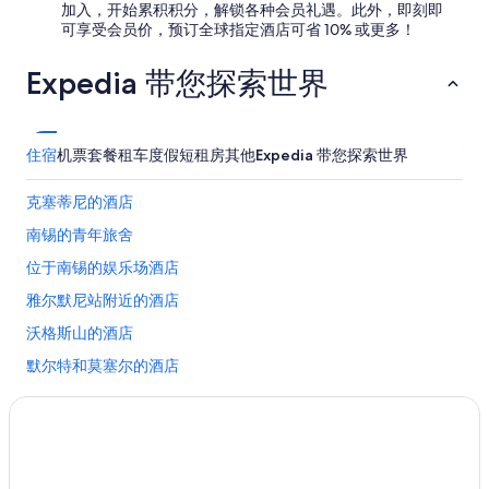
t
t
加入，开始累积积分，解锁各种会员礼遇。此外，即刻即
a
i
e
可享受会员价，预订全球指定酒店可省 10% 或更多！
t
s
r
i
f
s
Expedia 带您探索世界
q
a
p
u
i
r
e
t
a
”
e
c
住宿
机票
套餐
租车
度假短租房
其他
Expedia 带您探索世界
d
h
e
e
p
克塞蒂尼的酒店
i
a
s
南锡的青年旅舍
s
t
s
u
位于南锡的娱乐场酒店
e
n
r
雅尔默尼站附近的酒店
d
m
w
沃格斯山的酒店
a
i
v
r
默尔特和莫塞尔的酒店
i
s
e
霍泽霍特的酒店
e
d
l
佩西科斯东的酒店
a
b
n
s
巴尔鲁瓦地区利尼的酒店
s
t