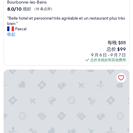
f
星
d
l
Bourbonne-les-Bains
s
k
i
g
住
,
8.0
8.0/10
很好
（15 条点评）
o
t
n
e
l
宿
分，
t
w
i
t
“
e
“Belle hotel et personnel très agréable et un restaurant plus très
总
h
e
t
a
B
r
bien ”
分
a
i
e
c
e
é
Pascal
10，
t
t
l
c
l
c
收起
很
I
e
y
o
l
e
好，
c
r
每晚 $88
c
m
e
p
（15
o
e
o
新
总价 $99
m
h
t
条
u
m
m
价
o
9 月 6 日 - 9 月 7 日
o
i
点
l
p
e
格
d
总价含税款和其他费用
t
o
评）
d
f
a
$99
a
e
n
c
e
g
t
l
n
民宿酒店肖蒙
a
h
a
i
e
i
t
l
i
o
t
s
c
e
n
n
p
t
h
n
.
.
e
e
m
.
”
”
r
é
y
D
s
t
t
i
o
a
r
e
n
i
a
G
n
t
i
a
e
a
n
s
l
d
.
t