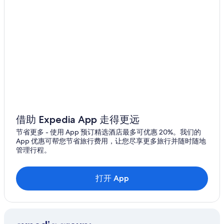
l
梅斯的酒店
n
e
u
伊蒙的酒店
s
r
h
s
莱瓦达若的酒店
ô
e
t
安古兰库尔的酒店
h
e
r
庞加莱 - 福煦 - 阿纳托勒法兰西 - 勃艮第十字旗的酒店
l
w
s
e
奥布河畔阿尔西的酒店
.
n
J
沙维尼的酒店
i
'
g
沃格斯山的木舍
y
F
借助 Expedia App 走得更远
r
r
沃格斯山的公寓式酒店
e
a
节省更多 - 使用 App 预订精选酒店最多可优惠 20%。我们的
t
沃格斯山的酒店
n
App 优惠可帮您节省旅行费用，让您尽享更多旅行并随时随地
o
z
管理行程。
沃格斯山的私人度假屋
u
ö
r
s
圣维讷的公寓
n
i
打开 App
e
三河市圣洛朗堂区的家庭旅馆
s
r
c
香槟的乡间别墅
a
h
i
s
香槟的酒店
a
p