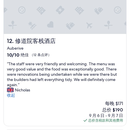
g
l
n
o
é
s
e
e
t
d
f
a
o
n
n
修道院客栈酒店
12. 修道院客栈酒店
d
c
n
Auberive
t
o
10.0
10/10
绝佳
（12 条点评）
i
b
分，
o
a
“
“The staff were very friendly and welcoming. The menu was
总
n
r
T
very good value and the food was exceptionally good. There
分
n
f
h
were renovations being undertaken while we were there but
10，
e
a
e
the builders had left everything tidy. We will definitely come
绝
l
c
s
again.”
佳，
.
i
t
Nicholas
（12
E
l
a
收起
条
n
i
f
点
p
每晚 $171
t
f
评）
l
新
y
总价 $190
w
u
价
.
9 月 6 日 - 9 月 7 日
e
s
格
T
总价含税款和其他费用
r
t
$190
o
e
e