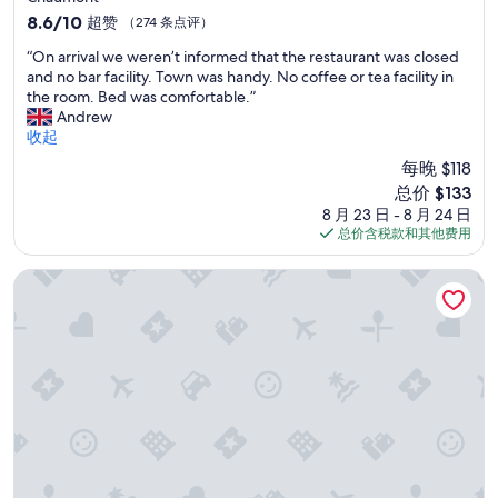
t
住
8.6
8.6/10
超赞
（274 条点评）
é
宿
分，
d
“
“On arrival we weren’t informed that the restaurant was closed
总
é
O
and no bar facility. Town was handy. No coffee or tea facility in
分
c
n
the room. Bed was comfortable.”
10，
r
a
Andrew
超
i
r
收起
赞，
t
r
（274
每晚 $118
”
i
条
新
总价 $133
v
点
价
8 月 23 日 - 8 月 24 日
a
评）
格
总价含税款和其他费用
l
$133
w
e
科戈尼洛特脚下酒店
w
e
r
e
n
’
t
i
n
f
o