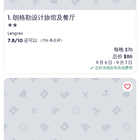
朗格勒设计旅馆及餐厅
1. 朗格勒设计旅馆及餐厅
2.0
星
Langres
住
7.8
7.8/10
还可以
（736 条点评）
宿
分，
每晚 $76
总
新
总价 $86
分
价
10，
9 月 6 日 - 9 月 7 日
格
还
总价含税款和其他费用
$86
可
以，
圣迪济耶布里特酒店
（736
条
点
评）