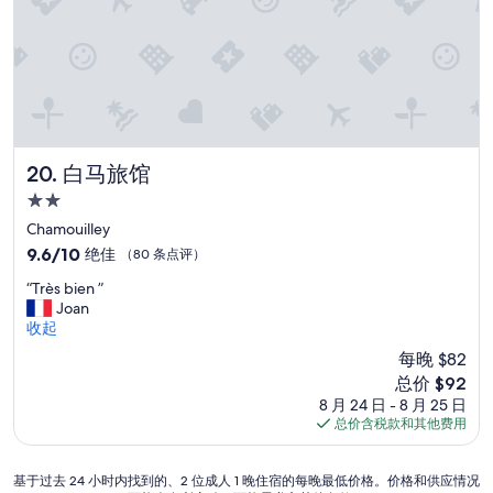
r
v
t
è
c
z
e
p
s
o
l
n
l
a
u
i
a
u
i
l
c
n
s
m
d
h
t
t
a
d
,
e
r
b
o
a
t
è
l
w
u
p
s
白马旅馆
e
20. 白马旅馆
i
f
r
b
,
t
m
2.0
o
i
l
h
e
星
!
e
Chamouilley
e
o
r
住
o
n
r
9.6
9.6/10
绝佳
（80 条点评）
u
k
n
”
e
宿
分，
t
s
“
a
“Très bien ”
p
总
t
a
T
p
Joan
a
分
h
m
r
l
收起
s
10，
e
u
è
a
é
绝
m
n
每晚 $82
s
i
t
佳，
u
d
新
总价 $92
b
s
a
（80
s
s
价
8 月 24 日 - 8 月 25 日
i
i
i
条
i
o
格
总价含税款和其他费用
e
r
t
点
c
r
$92
n
d
i
评）
v
g
”
e
n
i
e
基
基于过去 24 小时内找到的、2 位成人 1 晚住宿的每晚最低价格。价格和供应情况
d
c