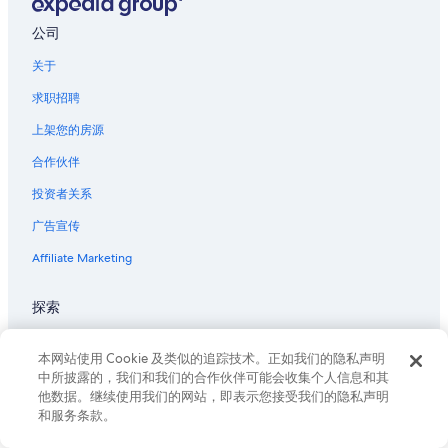
c
香槟的私人度假屋
r
h
e
公司
圣瑞利安莱维拉的酒店
a
c
q
h
关于
梅尼拉图的酒店
u
e
e
瓦朗热维勒的酒店
求职招聘
n
s
,
é
上架您的房源
k
j
o
合作伙伴
o
n
u
n
投资者关系
r
t
a
广告宣传
e
C
n
h
Affiliate Marketing
w
a
i
u
r
探索
m
u
o
n
中国旅行指南
n
s
本网站使用 Cookie 及类似的追踪技术。正如我们的隐私声明
t
p
中国的酒店
中所披露的，我们和我们的合作伙伴可能会收集个人信息和其
.
r
他数据。继续使用我们的网站，即表示您接受我们的隐私声明
”
中国短租住宿预订
o
和服务条款。
b
中国旅游套票
l