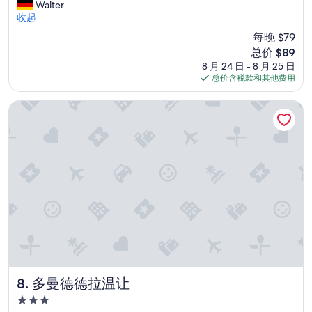
I
t
Walter
分
n
a
收起
10，
s
f
很
每晚 $79
g
f
好，
新
总价 $89
e
”
（97
价
8 月 24 日 - 8 月 25 日
s
条
格
总价含税款和其他费用
a
点
$89
m
评）
t
多曼德德拉温让
p
a
s
s
e
n
s
”
多曼德德拉温让
8. 多曼德德拉温让
3.0