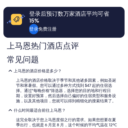
库
照
e
价
$518
价
$560，
e
t
n
格
查
片
含
s
o
M
和
登录后预订数万家酒店平均可省
看
t
u
税
库
o
供
有
s
s
15%
款
m
应
关
u
m
e
和
情
标
登录
免费注册
p
e
n
况
准
其
e
s
t
可
房
r
s
他
a
上马恩热门酒店点评
能
价
a
é
费
n
会
的
g
j
w
用
有
更
r
o
常见问题
i
所
多
é
u
l
变
信
a
r
l
动。
息。
b
上马恩的酒店价格是多少？
s
k
可
l
é
o
能
上马恩的酒店价格取决于季节和其他诸多因素，例如圣诞
e
t
m
需
节和寒暑假。您可以通过多种方式找到 $47 起的住宿选
,
a
m
遵
择。通过"每晚价格"筛选器，选择您的目的地和行程日
b
i
e
守
期，设置好预算，然后选择自己偏好的住宿类型和服务设
e
e
n
其
施，以及其他项目，您就可以得到精细化的搜索结果了。
l
n
f
他
l
t
ü
什么时间最适合前往上马恩？
条
e
a
h
款。
d
u
l
这完全取决于您上马恩度假之行的需求。如果您想要在夏
e
s
t
季出行，也就是 6 月至 8 月，这个时候的平均气温在 12ºC
p
s