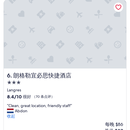
r
朗格勒宜必思快捷酒店
评）
n
e
t
l
a
a
c
x
t
e
m
n
e
.
t
E
e
i
i
n
g
e
e
e
n
r
a
h
朗格勒宜必思快捷酒店
6. 朗格勒宜必思快捷酒店
a
o
r
3.0
l
s
星
s
Langres
.
住
a
8.4
8.4/10
很好
（70 条点评）
”
m
宿
分，
“
e
“Clean, great location, friendly staff”
总
C
A
Abdon
分
l
u
收起
10，
e
s
很
每晚 $86
a
z
好，