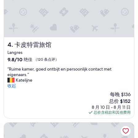
k
g
e
s
l
a
p
e
卡皮特雷旅馆
4. 卡皮特雷旅馆
n
Langres
.
9.8
9.8/10
绝佳
（120 条点评）
E
分，
n
“
“Ruime kamer, goed ontbijt en persoonlijk contact met
总
e
R
eigenaars.”
分
e
u
Katelijne
10，
n
i
收起
绝
s
m
佳，
u
每晚 $136
e
（120
b
新
总价 $152
k
条
l
价
8 月 10 日 - 8 月 11 日
a
点
i
格
总价含税款和其他费用
m
评）
e
$152
e
m
r
阿尔布雷卡巴内酒店
e
,
t
g
e