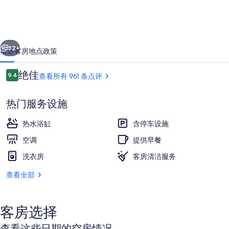
车
旅
一个
下一个
馆
52+
概述
客房
地点
政策
的
点
绝佳
9.4
查看所有 961 条点评
照
9.4/10
评
片
热门服务设施
库
热水浴缸
含停车设施
空调
提供早餐
洗衣房
客房清洁服务
阳台景观
查看全部
客房选择
查看这些日期的空房情况