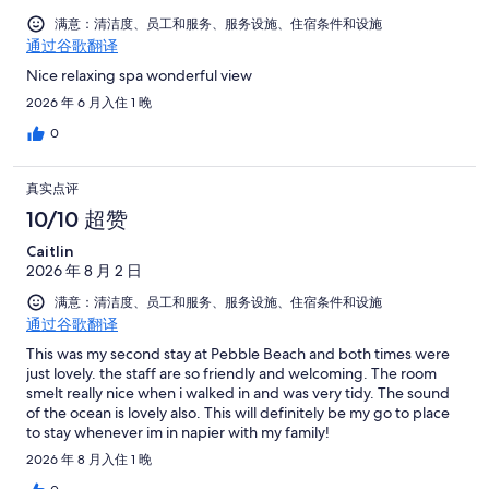
有
点
条
评
961
满意：清洁度、员工和服务、服务设施、住宿条件和设施
评
点
通过谷歌翻译
条
评
点
Nice relaxing spa wonderful view
评
2026 年 6 月入住 1 晚
0
真实点评
10/10 超赞
Caitlin
2026 年 8 月 2 日
满意：清洁度、员工和服务、服务设施、住宿条件和设施
通过谷歌翻译
This was my second stay at Pebble Beach and both times were
just lovely. the staff are so friendly and welcoming. The room
smelt really nice when i walked in and was very tidy. The sound
of the ocean is lovely also. This will definitely be my go to place
to stay whenever im in napier with my family!
2026 年 8 月入住 1 晚