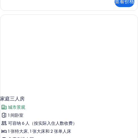
查看价格
Level,
房
(Art
Non
Deco,
Ocean
Upper
View)
Level,
的
Non
Ocean
所
View)
有
更
多
照
信
片
息
家庭三人房
城市景观
1 间卧室
可容纳 6 人（按实际入住人数收费）
1 张特大床, 1 张大床和 2 张单人床