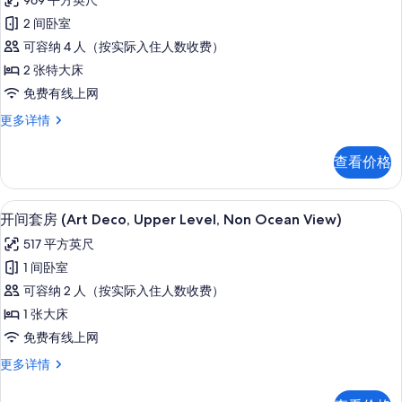
969 平方英尺
海
套
景
洋
2 间卧室
房,
景
观
可容纳 4 人（按实际入住人数收费）
观
2
的
更
2 张特大床
间
多
所
免费有线上网
信
卧
有
息
套
更多详情
室
房,
照
(Art
2
片
查看价格
Deco)
间
卧
的
室
开间套房 (Art Deco, Upper Level
显
所
9
(Art
开间套房 (Art Deco, Upper Level, Non Ocean View)
示
Deco)
有
517 平方英尺
更
开
照
多
1 间卧室
间
信
片
可容纳 2 人（按实际入住人数收费）
息
套
1 张大床
房
免费有线上网
(Art
开
更多详情
Deco,
间
Upper
套