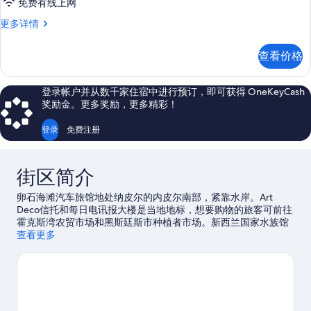
免费有线上网
家
更多详情
庭
三
查看价格
人
房
更
登录帐户并从数千家住宿中进行预订，即可获得 OneKeyCash
多
奖励金。更多奖励，更多精彩！
信
息
登录
免费注册
街区简介
卵石海滩汽车旅馆地处纳皮尔的内皮尔南部，紧靠水岸。Art
Deco信托和每日电讯报大楼是当地地标，想要购物的旅客可前往
霍克斯湾农贸市场和黑斯廷斯市种植者市场。新西兰国家水族馆
和法拉第中心同样值得参观。您可就近选择划皮艇和滑水，尽情
查看更多
体验该地区的水上游乐活动，或者还可选择生态旅游和山地骑
行，体验优美的户外风景。
访问我们的纳皮尔旅行指南
查看纳皮尔的更多汽车旅馆