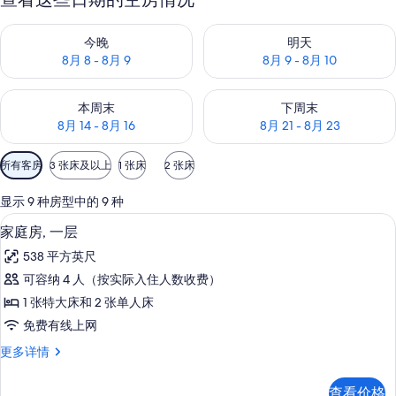
查看今晚的空房情况：8月 8 - 8月 9
查看明天的空房情况：8月 9 - 8
今晚
明天
8月 8 - 8月 9
8月 9 - 8月 10
查看本周末的空房情况：8月 14 - 8月 16
查看下周末的空房情况：8月 21 -
本周末
下周末
8月 14 - 8月 16
8月 21 - 8月 23
可
所有客房
3 张床及以上
1 张床
2 张床
用
的
显示 9 种房型中的 9 种
客
1 多间卧室、高档床上用品、羽绒被、
显
8
家庭房, 一层
房
示
筛
538 平方英尺
家
选
可容纳 4 人（按实际入住人数收费）
庭
条
1 张特大床和 2 张单人床
房,
件
免费有线上网
一
家
更多详情
层
庭
的
房,
查看价格