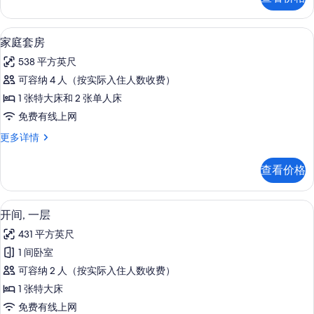
一
所
层
有
更
1 多间卧室、高档床上用品、羽绒被、
显
10
多
家庭套房
照
示
信
片
538 平方英尺
息
家
可容纳 4 人（按实际入住人数收费）
庭
1 张特大床和 2 张单人床
套
免费有线上网
房
家
更多详情
的
庭
所
套
查看价格
房
有
更
照
多
1 多间卧室、高档床上用品、羽绒被、
显
6
信
开间, 一层
片
示
息
431 平方英尺
开
1 间卧室
间,
可容纳 2 人（按实际入住人数收费）
一
1 张特大床
层
免费有线上网