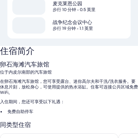
麦克莱恩公园
步行 10 分钟
- 0.5 英里
战争纪念会议中心
步行 19 分钟
- 1.1 英里
住宿简介
卵石海滩汽车旅馆
位于内皮尔南部的汽车旅馆
在卵石海滩汽车旅馆，您可享受露台、迷你高尔夫和干洗/洗衣服务。要
休息片刻，放松身心，可使用提供的热水浴缸。住客可连接公共区域免费
WiFi。
入住期间，您还可享受以下礼遇：
免费自助停车
全套早餐（收费）、房车/大巴/卡车停车和附近的健身俱乐部使用服
同类型住宿
务
快速退房、保姆服务（收费）和电梯
纳皮尔沙滩前汽车旅馆
快捷酒店