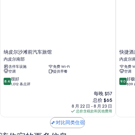
在住客点评中，海滨位置和员工服务获得了诸多好评。
客房特色
卵石海滩汽车旅馆的所有客房均配有私人室内热水浴缸和高档床上用品等
舒适设施/服务，以及枕头选单和空调等贴心细节。 在住客点评中，该住
宿场所干净的客房得到了称赞。
更多设施/服务还包括：
纳
快
纳皮尔沙滩前汽车旅馆
快捷酒
加厚床垫和羽绒被
皮
捷
内皮尔南部
内皮尔
按摩浴缸、大花洒淋浴喷头和免费洗浴用品
尔
酒
含停车设施
免费 Wi-Fi
免费 Wi
沙
店
32-英寸液晶电视，带收费电视频道和DVD 播放器
空调
提供早餐
空调
滩
内
阳台或露台、独立的起居区和独立用餐区
前
皮
8.4
9.0
很好
好极
8.4
9.0
汽
尔
分，
分，
1,012 条点评
839
车
南
总
总
每晚 $57
旅
部
分
分
新
馆
总价 $65
10，
10，
价
内
很
好
8 月 22 日 - 8 月 23 日
格
皮
好，
极
总价含税款和其他费用
$65
尔
1,012
了，
南
条
839
对比同类住宿
部
点
条
评
点