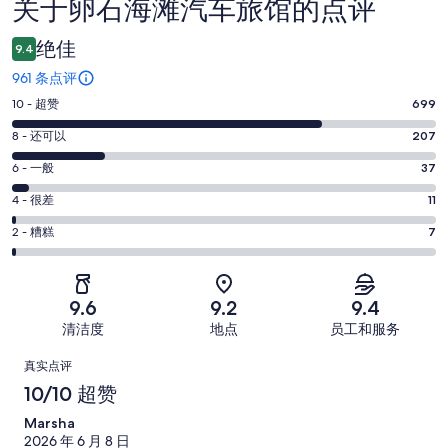
关于卵石海滩汽车旅馆的点评
点
评
绝佳
9.4
961 条点评
10
10 - 超赞
699
分
8
8 - 还可以
207
-
分
超
6
6 - 一般
37
-
分
赞。
还
4
4 - 很差
11
-
699
分
可
一
2
条
2 - 糟糕
7
-
以。
分
般。
好
很
207
-
37
评，
差。
条
糟
条
共
9.6
9.2
9.4
11
好
糕。
好
有
条
清洁度
地点
员工和服务
评，
7
评，
961
好
共
点
条
共
条
真实点评
评，
有
好
有
点
评
10/10 超赞
共
961
评，
961
评
有
条
Marsha
共
条
961
点
2026 年 6 月 8 日