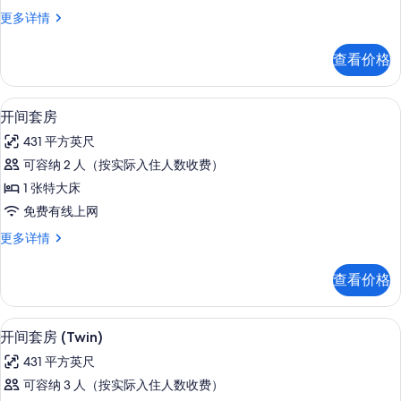
的
开
更多详情
所
间,
有
一
查看价格
层
照
更
片
多
1 多间卧室、高档床上用品、羽绒被、
显
9
信
开间套房
示
息
431 平方英尺
开
可容纳 2 人（按实际入住人数收费）
间
1 张特大床
套
免费有线上网
房
开
更多详情
的
间
所
套
查看价格
房
有
更
照
多
开间套房 (Twin) | 1 多间卧室、高
显
9
信
开间套房 (Twin)
片
示
息
431 平方英尺
开
可容纳 3 人（按实际入住人数收费）
间