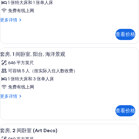
1 张特大床和 1 张单人床
套
免费有线上网
房
开
更多详情
(Twin)
间
的
套
查看价格
房
所
(Twin)
有
更
1 多间卧室、高档床上用品、羽绒被、
显
10
多
照
套房, 1 间卧室, 阳台, 海洋景观
示
信
片
646 平方英尺
息
套
可容纳 5 人（按实际入住人数收费）
房,
1 张特大床和 3 张单人床
1
免费有线上网
间
套
更多详情
卧
房,
室,
1
查看价格
间
阳
卧
台,
室,
1 多间卧室、高档床上用品、羽绒被、
显
6
阳
海
套房, 2 间卧室 (Art Deco)
示
台,
洋