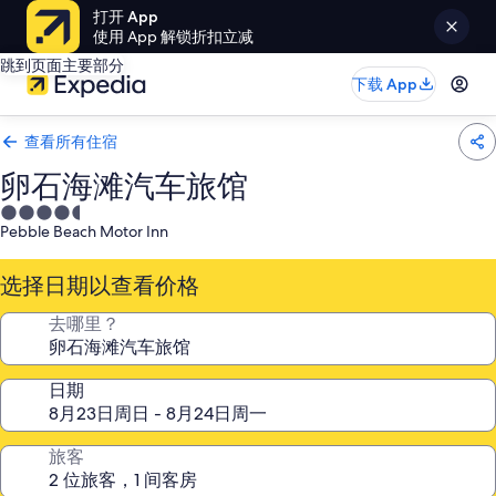
打开 App
使用 App 解锁折扣立减
跳到页面主要部分
下载 App
查看所有住宿
卵石海滩汽车旅馆
4.5
Pebble Beach Motor Inn
星
住
选择日期以查看价格
宿
去哪里？
日期
旅客