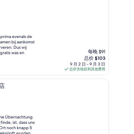
 prima evenals de
wamen bij aankomst
rveren. Dus wij
每晚 $91
gratis was en
新
总价 $103
价
9 月 2 日 - 9 月 3 日
格
总价含税款和其他费用
$103
店
eine Übernachtung.
 finde, ist, dass uns
 Ort noch knapp 5
geknöpft wurden.