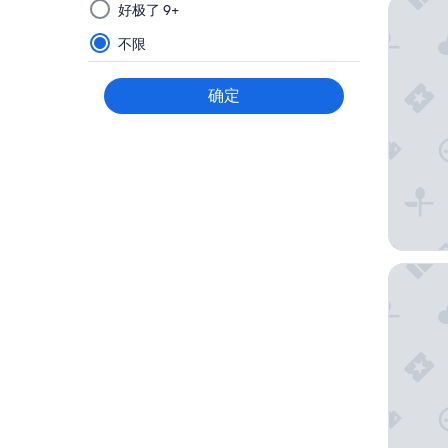
选
勃艮第
好极了 9+
择
筛
不限
选
条
确定
件
后
应
用，
将
会
在
新
南梅康
页
面
更
新
结
果