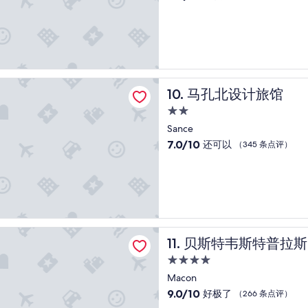
m
o
宿
分，
o
l
d
e
r
总
o
y
i
n
r
分
l
n
n
b
e
10，
,
e
g
i
c
超
t
x
s
j
t
赞，
h
t
t
a
d
（361
设计旅馆
e
t
o
a
马孔北设计旅馆
a
10. 马孔北设计旅馆
条
r
o
t
n
n
点
e
t
2.0
a
k
s
评）
s
h
l
o
星
Sance
l
t
e
l
m
住
’
7.0
7.0/10
还可以
（345 条点评）
a
t
ä
s
e
宿
分，
u
r
c
t
n
总
r
a
h
i
s
分
a
i
e
s
e
10，
n
n
r
d
m
还
t
s
l
a
b
可
,
t
i
t
l
以，
韦斯特普拉斯欧洲与英国酒店
t
a
c
j
e
贝斯特韦斯特普拉斯欧洲与
11. 贝斯特韦斯特普
（345
h
t
h
e
”
条
e
i
f
4.0
p
点
o
o
i
a
星
Macon
评）
u
n
n
r
住
9.0
9.0/10
好极了
（266 条点评）
t
a
d
k
宿
分，
s