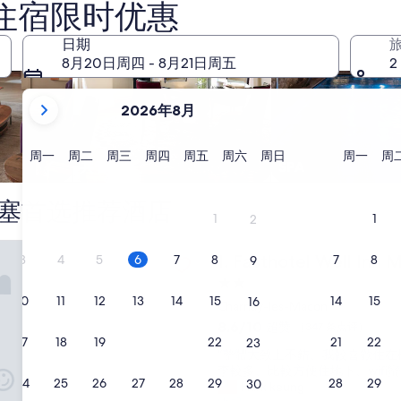
住宿限时优惠
日期
8月20日周四 - 8月21日周五
2
当
2026年8月
前
显
示
星
星
星
星
星
星
星
星
周一
周二
周三
周四
周五
周六
周日
周一
周
共管公寓
SPA
期
期
期
期
期
期
期
期
月
一
二
三
四
五
六
日
一
份
塞首选推荐酒店
为
1
1
2
2026
el Well Inn Macon Sud - 一个FH Confort 酒店
年
Fasthotel Well Inn Macon
1. Fasthotel Well In
3
4
5
6
7
8
7
8
9
August
2.0
和
10
11
12
13
14
15
14
15
星
16
Charnay-les-Macon
2026
住
8.6
8.6/10
超赞
（347 条点评）
年
宿
分，
17
18
19
20
21
22
21
22
23
September。
“
“整體大致上不錯、我較喜歡住在
总
整
李較多、比較方便住地下、wifi蠻
分
24
25
26
27
28
29
28
29
30
體
Hark keung
10，