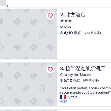
大
收起
超
致
赞，
31
上
（347
店
不
北方酒店
2. 北方酒店
条
錯
点
3.0
、
评）
星
我
Mâcon
住
較
8.4
8.4/10
很好
（243 条点评）
喜
宿
分，
歡
总
住
分
在
10，
樓
很
下
好，
房
（243
克莱斯酒店
間
拉维涅克莱斯酒店
3. 拉维涅克莱斯酒店
条
的
点
Charnay-les-Macon
、
评）
9.6
9.6/10
绝佳
因
（40 条点评）
分，
我
“
“Tout etait parfait, accueil chambr
总
行
T
recommande cet établissement”
分
李
o
Sylvain
10，
較
u
收起
绝
多
t
佳，
、
e
（40