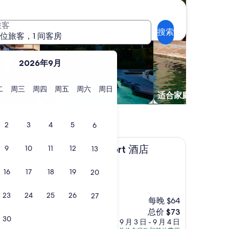
旅客
搜索
 位旅客，1 间客房
2026年9月
星
星
星
星
星
星
二
周三
周四
周五
周六
周日
热水浴缸
适合家庭游
期
期
期
期
期
期
二
三
四
五
六
日
2
3
4
5
6
 Sud - 一个FH Confort 酒店
n Macon Sud - 一个FH Confort 酒店
9
10
11
12
13
16
17
18
19
20
23
24
25
26
27
每晚 $64
樓下房間的、因我行
新
好！”
总价 $73
30
价
9 月 3 日 - 9 月 4 日