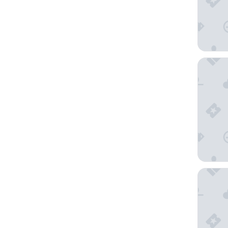
马孔北
贝斯特