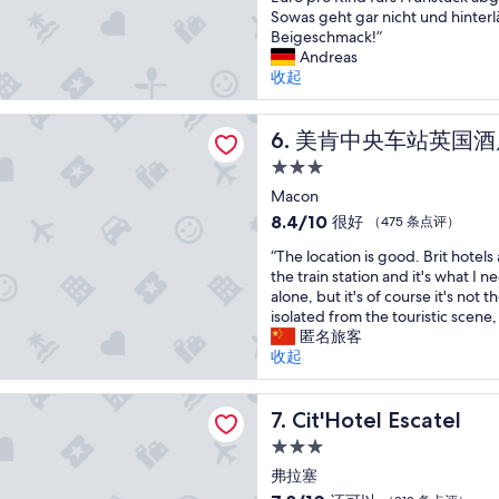
g
t
Sowas geht gar nicht und hinterl
e
好，
e
b
Beigeschmack!”
e
（496
s
i
Andreas
t
条
a
j
收起
s
点
m
t
e
评）
t
i
r
央车站英国酒店
e
美肯中央车站英国酒店
s
6. 美肯中央车站英国酒
v
i
p
i
3.0
n
r
c
星
g
Macon
i
e
住
u
m
s
8.4
8.4/10
很好
（475 条点评）
t
a
,
宿
分，
“
e
“The location is good. Brit hotels
e
j
总
T
s
the train station and it's what I 
v
e
分
h
H
alone, but it's of course it's not 
e
r
10，
e
o
isolated from the touristic scene, 
n
e
很
l
t
匿名旅客
a
c
好，
o
e
收起
l
o
（475
c
l
s
m
条
a
f
d
m
点
l Escatel
t
Cit'Hotel Escatel
ü
7. Cit'Hotel Escatel
e
a
评）
i
r
k
n
3.0
o
e
a
d
星
n
弗拉塞
i
m
e
住
i
n
e
c
7.8