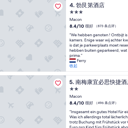
酒店
比
t
勃艮第酒店
4. 勃艮第酒店
条
較
a
点
方
3.0
i
评）
便
星
t
Macon
住
住
p
8.4
8.4/10
很好
（873 条点评）
地
a
宿
分，
下
“
r
“We hebben genoten ! Ontbijt is
总
、
W
f
kamers. Enige waar wij achter k
分
w
e
a
is dat je parkeerplaats moet rese
10，
i
h
i
hebben buiten geparkeerd, wat 
很
f
e
t
prima.”
好，
i
b
,
Ferry
（873
蠻
b
a
收起
条
好
e
c
点
！
n
c
评）
宜必思快捷酒店
”
g
南梅康宜必思快捷酒店
u
5. 南梅康宜必思快捷酒
e
e
2.0
n
i
星
o
Macon
l
住
t
c
8.4
8.4/10
很好
（496 条点评）
e
h
宿
分，
“
n
“Insgesamt ein gutes Hotel für 
a
总
I
!
Was ich allerdings total lächerlich
m
分
n
O
trotz Buchung mit Frühstück vor
b
10，
s
n
Euro pro Kind fürs Frühstück ab
r
很