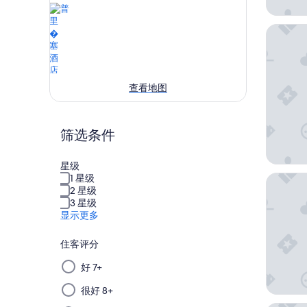
北方酒
查看地图
筛选条件
星级
拉维涅
1 星级
2 星级
3 星级
显示更多
住客评分
从
好 7+
该
很好 8+
组