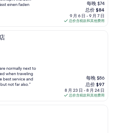
每晚 $74
ässt einen faden
新
总价 $84
价
9 月 6 日 - 9 月 7 日
格
总价含税款和其他费用
$84
店
 are normally next to
need when traveling
每晚 $86
the best service and
新
but not far also.”
总价 $97
价
8 月 23 日 - 8 月 24 日
格
总价含税款和其他费用
$97