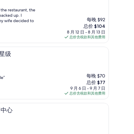
 the restaurant, the
 packed up. I
每晚 $92
my wife decided to
新
总价 $104
价
8 月 12 日 - 8 月 13 日
格
总价含税款和其他费用
$104
三星级
每晚 $70
le”
新
总价 $77
价
9 月 6 日 - 9 月 7 日
格
总价含税款和其他费用
$77
疗中心