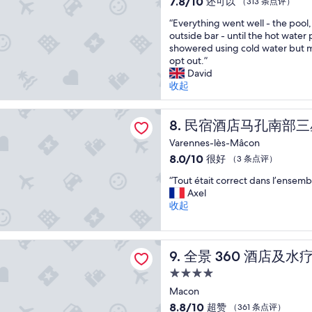
7.8/10
还可以
（313 条点评）
s
e
r
e
宿
分，
“
g
“Everything went well - the pool,
Ü
s
t
总
E
o
outside bar - until the hot water
b
.
é
分
v
o
showered using cold water but 
e
E
t
10，
e
d
opt out.”
r
n
a
还
r
.
David
n
i
b
可
y
B
收起
a
g
l
以，
t
r
c
e
i
（313
h
i
h
w
s
条
店马孔南部三星级
i
民宿酒店马孔南部三星级
t
8. 民宿酒店马孔南部
t
a
s
点
n
h
u
a
e
评）
Varennes-lès-Mâcon
g
o
n
r
m
8.0
8.0/10
很好
（3 条点评）
w
t
g
w
e
分，
e
e
.
i
n
“
“Tout était correct dans l’ensemb
总
n
l
W
j
t
T
Axel
分
t
s
a
a
”
o
收起
10，
w
a
s
c
u
很
e
r
i
h
t
好，
l
e
c
t
é
60 酒店及水疗中心
（3
l
n
h
e
全景 360 酒店及水疗中心
9. 全景 360 酒店及水
t
条
-
o
a
r
a
点
t
4.0
r
l
k
i
评）
h
m
l
w
星
Macon
t
e
a
e
a
住
c
8.8
8.8/10
超赞
（361 条点评）
p
l
r