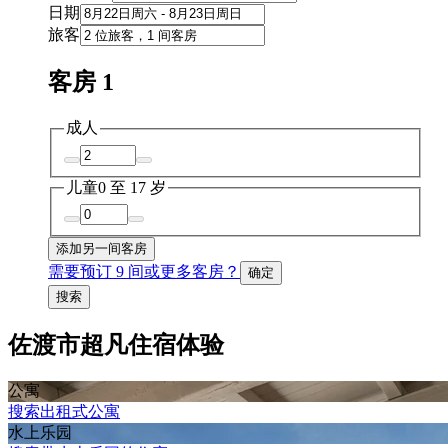
日期
旅客
客房 1
成人
儿童
0 至 17 岁
添加另一间客房
需要预订 9 间或更多客房？
确定
搜索
佐渡市超凡住宿体验
公寓
搜索出租式公寓
水上乐园