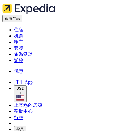
旅游产品
住宿
机票
租车
套餐
旅游活动
游轮
优惠
打开 App
USD
•
上架您的房源
帮助中心
行程
登录