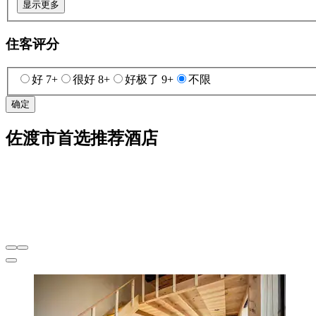
显示更多
住客评分
好 7+
很好 8+
好极了 9+
不限
确定
佐渡市首选推荐酒店