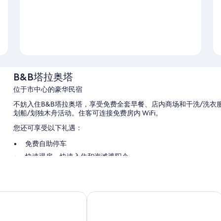
B&B塔拉奥塔
位于市中心的豪华民宿
不妨入住B&B塔拉奥塔，享受免费全套早餐、店内商场和干洗/洗
划船/划独木舟活动。住客可连接免费房内 WiFi。
您还可享受以下礼遇：
免费自助停车
快速退房、快速入住和海滩遮阳伞
旅游/票务服务、当地送餐服务和机房
客房特色
圣丹尼尔精品酒店
B&B塔拉奥塔的所有客房均提供高档床上用品和枕头选单等舒适设施
其他的客房便利设施/服务还包括：