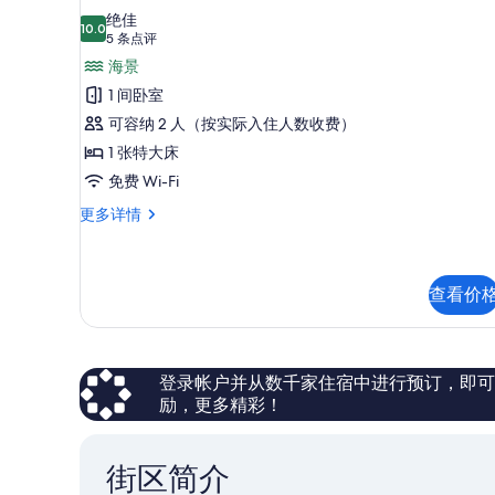
Camera
绝佳
10.0
10.0 分，满分 10 分
(5
Deluxe
5 条点评
条
con
海景
点
terrazzo
1 间卧室
评)
privato
可容纳 2 人（按实际入住人数收费）
e
1 张特大床
vista
免费 Wi-Fi
mare
Camera
更多详情
Jumenta
Deluxe
的
con
所
terrazzo
privato
查看价
有
e
照
vista
mare
片
Jumenta
登录帐户并从数千家住宿中进行预订，即可获得
更
励，更多精彩！
多
信
息
街区简介