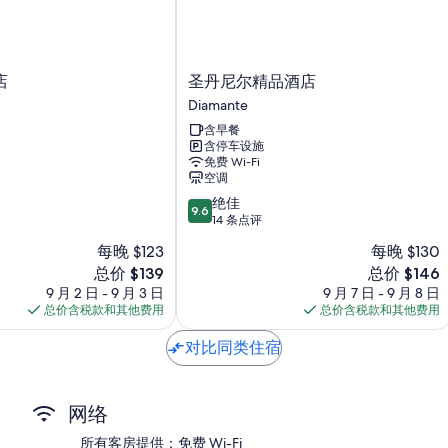
低致敏床品、意大利 Frette 床单和羽绒被
浴室配备坐浴盆和浴缸或淋浴
衣柜/壁橱、电热水壶和每日客房清洁服务
圣
店
圣丹尼尔精品酒店
丹
Diamante
尼
含早餐
尔
含停车设施
精
免费 Wi-Fi
品
空调
酒
9.6
绝佳
店
9.6
分，
14 条点评
Diamante
总
每晚 $123
每晚 $130
分
新
新
总价 $139
总价 $146
10，
价
价
绝
9 月 2 日 - 9 月 3 日
9 月 7 日 - 9 月 8 日
格
格
佳，
总价含税款和其他费用
总价含税款和其他费用
$139
$146
14
条
对比同类住宿
点
评
网络
所有客房提供：免费 Wi-Fi