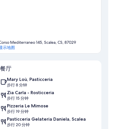
Corso Mediterraneo 145, Scalea, CS, 87029
显示地图
地图
餐厅
Mary Loù, Pasticceria
步行 8 分钟
Zia Carla - Rosticceria
步行 15 分钟
Pizzeria Le Mimose
步行 19 分钟
Pasticceria Gelateria Daniela, Scalea
步行 20 分钟