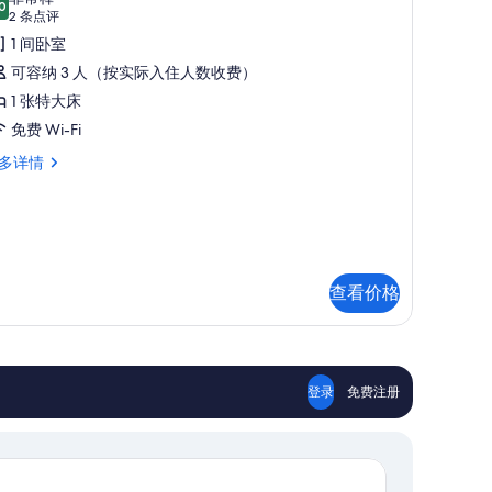
0
amera
8.0 分，满分 10 分
(2
2 条点评
omfort
条
1 间卧室
点
etrosa
可容纳 3 人（按实际入住人数收费）
评)
的
1 张特大床
所
免费 Wi-Fi
有
mera
多详情
照
mfort
trosa
片
查看价格
登录
免费注册