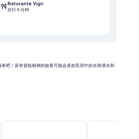
Ristorante Vigri
步行 5 分钟
衣服务吧！富有冒险精神的旅客可能会喜欢民宿中的水肺潜水和
海神酒店
Luigiane e Ristorante
/服务，还有笔记本电脑工作区和空调等礼遇。