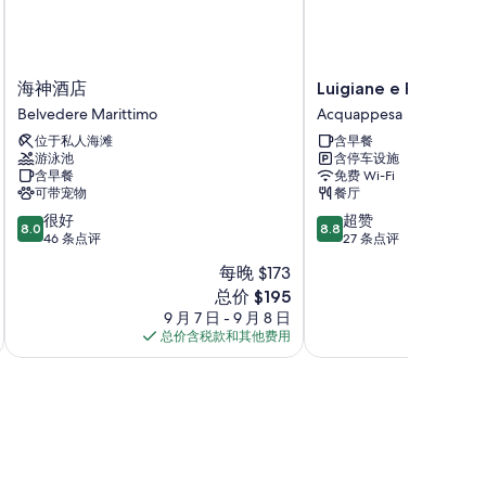
海
Luigiane
海神酒店
Luigiane e Ristoran
神
e
Belvedere Marittimo
Acquappesa
酒
Ristorante
位于私人海滩
含早餐
店
民
游泳池
含停车设施
Belvedere
宿
含早餐
免费 Wi-Fi
Marittimo
Acquappesa
可带宠物
餐厅
8.0
8.8
很好
超赞
8.0
8.8
分，
分，
46 条点评
27 条点评
总
总
每晚 $173
分
分
新
总价 $195
10，
10，
价
很
超
9 月 7 日 - 9 月 8 日
8 月 
格
好，
赞，
总价含税款和其他费用
总价
$195
46
27
条
条
点
点
评
评