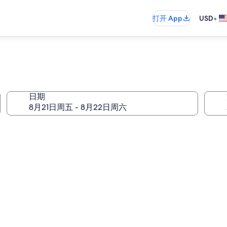
•
打开 App
USD
日期