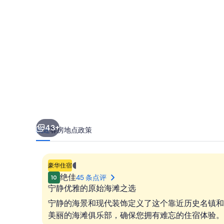
片
库
43+
概述
客房
地点
政策
1.401298464324817E-
豪华住宿
45
绝佳
45 条点评
10
星
宁静优雅的原始海滩之选
住
宁静的海景和现代装饰定义了这个靠近历史名镇和
宿
美丽的海滩俱乐部，确保您拥有难忘的住宿体验。