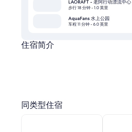
LAORAFT - 老阿行动漂流中心
步行 18 分钟
- 1.0 英里
AquaFans 水上公园
车程 11 分钟
- 6.0 英里
住宿简介
同类型住宿
玫瑰大酒店
法罗套房酒店