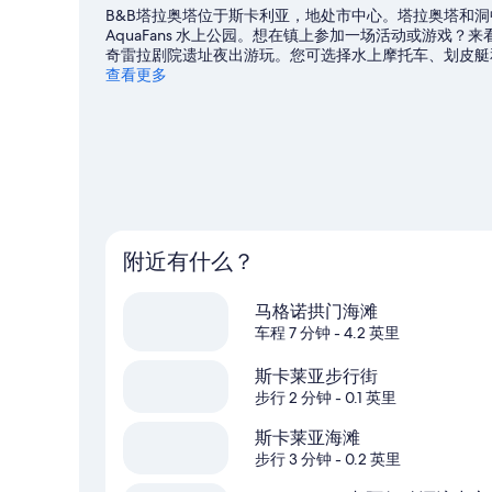
B&B塔拉奥塔位于斯卡利亚，地处市中心。塔拉奥塔和
AquaFans 水上公园。想在镇上参加一场活动或游戏？来
奇雷拉剧院遗址夜出游玩。您可选择水上摩托车、划皮艇
择骑马，体验冒险之旅。
查看更多
访问我们的斯卡利亚旅行指南
查看斯卡利亚的更多民宿
附近有什么？
马格诺拱门海滩
车程 7 分钟
- 4.2 英里
斯卡莱亚步行街
步行 2 分钟
- 0.1 英里
斯卡莱亚海滩
步行 3 分钟
- 0.2 英里