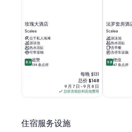
玫
法
玫瑰大酒店
法罗套房酒
瑰
罗
Scalea
Scalea
大
套
位于私人海滩
游泳池
酒
房
游泳池
热水浴缸
店
酒
热水浴缸
含早餐
Scalea
店
可带宠物
含停车设施
Scalea
8.6
9.8
超赞
绝佳
8.6
9.8
分，
分，
139 条点评
47 条点评
总
总
每晚 $131
分
分
新
总价 $148
10，
10，
价
超
绝
9 月 7 日 - 9 月 8 日
格
赞，
佳，
总价含税款和其他费用
$148
139
47
条
条
点
点
评
评
住宿服务设施