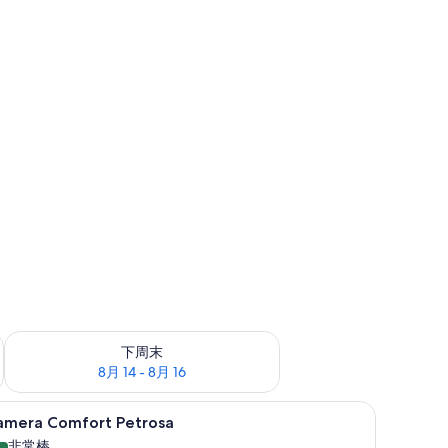
查看下周末的空房情况：8月 14 - 8月 16
下周末
8月 14 - 8月 16
rivato e vista mare Ajnella | 意大利 Frette 床单、高档床上用品、羽绒被、迷
Camera Comfort Petrosa | 意大利 
显
10
amera Comfort Petrosa
示
非常棒