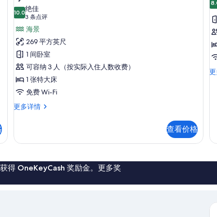
8.
Camera
C
绝佳
10.0
10.0 分，满分 10 分
(3
Deluxe
3 条点评
C
条
con
P
海景
点
terrazzo
269 平方英尺
评)
privato
1 间卧室
e
可容纳 3 人（按实际入住人数收费）
Ca
更
vista
1 张特大床
Co
mare
Pe
免费 Wi-Fi
Ajnella
更
Camera
多
更多详情
的
Deluxe
信
所
con
息
格
查看价格
有
terrazzo
privato
照
e
片
vista
mare
 OneKeyCash 奖励金。更多奖
Ajnella
更
多
信
息