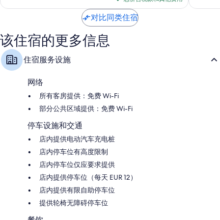
IHG
839
$114
条
加
条
点
对比同类住宿
雷
点
评
区
评
该住宿的更多信息
住宿服务设施
网络
所有客房提供：免费 Wi-Fi
部分公共区域提供：免费 Wi-Fi
停车设施和交通
店内提供电动汽车充电桩
店内停车位有高度限制
店内停车位仅应要求提供
店内提供停车位（每天 EUR 12）
店内提供有限自助停车位
提供轮椅无障碍停车位
餐饮