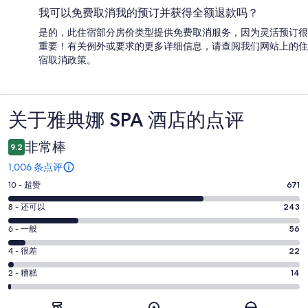
我可以免费取消我的预订并获得全额退款吗？
是的，此住宿部分房价类型提供免费取消服务，因为灵活预订很
重要！有关例外或要求的更多详细信息，请查阅我们网站上的住
宿取消政策。
关于雅典娜 SPA 酒店的点评
点
评
非常棒
9.2
1,006 条点评
10
10 - 超赞
671
分
8
8 - 还可以
243
-
分
超
6
6 - 一般
56
-
分
赞。
还
4
4 - 很差
22
-
671
分
可
一
2
条
2 - 糟糕
14
-
以。
分
般。
好
很
243
-
56
评，