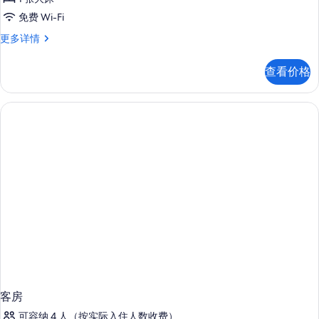
人
息
照
免费 Wi-Fi
房
片
标
更多详情
的
准
所
双
查看价格
人
有
房
照
更
多
片
信
息
客房
可容纳 4 人（按实际入住人数收费）