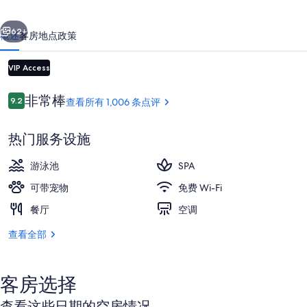
的
一个
下一个
照
62+
概述
客房
地点
政策
片
库
VIP Access
点
非常棒
9.2
查看所有 1,006 条点评
9.2/10
评
热门服务设施
游泳池
SPA
室内游泳池，日光浴躺椅
可带宠物
免费 Wi-Fi
餐厅
空调
查看全部
客房选择
查看这些日期的空房情况