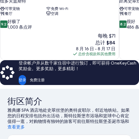
纽多夫盖斯特
距离史翠丝堡
可带宠物
免费 Wi-Fi
可带宠物
餐厅
空调
餐厅
9.2
8.2
好极了
很好
9.2
8.2
分，
分，
1,003 条点评
486 
总
总
每晚 $71
分
分
新
总计 $84
10，
10，
价
8 月 16 日 - 8 月 17 日
好
很
格
总价含税款和其他费用
极
好，
$84
了，
486
登录帐户并从数千家住宿中进行预订，即可获得 OneKeyCash
1,003
条
奖励金。更多奖励，更多精彩！
条
点
点
评
登录
免费注册
评
街区简介
雅典娜 SPA 酒店地处史翠丝堡的奥特皮耶尔，邻近地铁站。如果
您的日程安排包括外出活动，斯特拉斯堡市浴场和篮球中心肯定
值得一逛，对购物情有独钟的旅客可前往斯特拉斯堡圣诞市场和
哈里斯广场购物中心。想在镇上参加一场活动或游戏？来看看艾
查看更多
塞伯格溜冰场或斯特拉斯堡最高点都有哪些好玩的。
访问我们的
史翠丝堡旅行指南