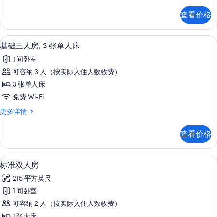
荣
有
套
查看价格
房
照
更
片
多
高档床上用品、客房内保险箱、办公桌
显
2
信
基础三人房, 3 张单人床
示
息
1 间卧室
基
可容纳 3 人（按实际入住人数收费）
础
3 张单人床
三
免费 Wi-Fi
人
基
更多详情
房,
础
3
三
查看价格
人
张
房,
单
3
标准双人房 | 高档床上用品、客房内
显
1
张
人
标准双人房
示
单
床
215 平方英尺
人
标
的
床
1 间卧室
准
更
所
可容纳 2 人（按实际入住人数收费）
多
双
有
信
1 张大床