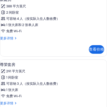
示
息
388 平方英尺
家
2 间卧室
庭
可容纳 4 人（按实际入住人数收费）
房
1 张大床和 2 张单人床
的
免费 Wi-Fi
所
家
更多详情
有
庭
照
房
查看价格
更
片
多
信
尊荣套房 | 高档床上用品、客房内保
显
4
息
尊荣套房
示
291 平方英尺
尊
1 间卧室
荣
可容纳 3 人（按实际入住人数收费）
套
1 张大床
房
免费 Wi-Fi
的
尊
更多详情
所