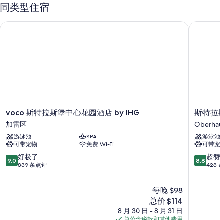
同类型住宿
自助式早餐（收费）、自助停车（收费）和电动车充电站
会议室、无烟场所和宴会厅
voco 斯特拉斯堡中心花园酒店 by IHG
斯特拉斯
24 小时前台服务、按摩护理室和行李储存室
在住客点评中，员工服务获得了很高的评价。
客房特色
所有 92 间客房均配备高档床上用品和空调等舒适设施/服务，以及免费
WiFi和保险箱等设施/服务。
其他客房便利设施/服务还包括：
voco
斯
voco 斯特拉斯堡中心花园酒店 by IHG
斯特拉
浴室配备免费洗浴用品和吹风机
斯
特
加雷区
Oberha
特
拉
32-英寸平板电视，带有线频道
游泳池
SPA
游泳池
拉
斯
电热水壶、每日客房清洁服务和书桌
可带宠物
免费 Wi-Fi
可带宠
斯
堡
堡
欧
9.0
8.8
好极了
超赞
9.0
8.8
中
洲
分，
分，
839 条点评
428
心
都
总
总
花
会
分
分
每晚 $98
园
公
10，
10，
酒
寓
好
新
超
总价 $114
店
Oberha
极
价
赞，
8 月 30 日 - 8 月 31 日
by
了，
格
428
总价含税款和其他费用