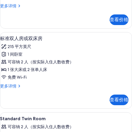
房
标
更多详情
的
准
所
双
查看价格
床
有
房
照
更
高档床上用品、客房内保险箱、办公桌
显
6
多
标准双人房或双床房
片
示
信
215 平方英尺
息
标
1 间卧室
准
可容纳 2 人（按实际入住人数收费）
双
1 张大床或 2 张单人床
人
免费 Wi-Fi
房
标
更多详情
或
准
双
双
查看价格
人
床
房
房
或
高档床上用品、客房内保险箱、办公桌
显
5
双
Standard Twin Room
的
示
床
所
可容纳 2 人（按实际入住人数收费）
房
Standard