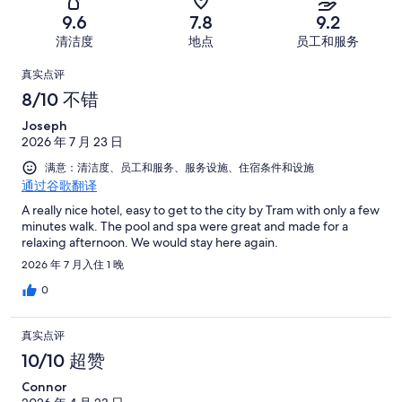
差。
条
糟
条
共
9.6
7.8
9.2
22
好
糕。
好
有
条
清洁度
地点
员工和服务
评，
14
评，
1006
好
共
点
条
共
条
真实点评
评，
有
好
有
点
评
8/10 不错
共
1006
评，
1006
评
有
条
Joseph
共
条
1006
点
2026 年 7 月 23 日
有
点
条
评
1006
满意：清洁度、员工和服务、服务设施、住宿条件和设施
评
点
通过谷歌翻译
条
评
点
A really nice hotel, easy to get to the city by Tram with only a few
minutes walk. The pool and spa were great and made for a
评
relaxing afternoon. We would stay here again.
2026 年 7 月入住 1 晚
0
真实点评
10/10 超赞
Connor