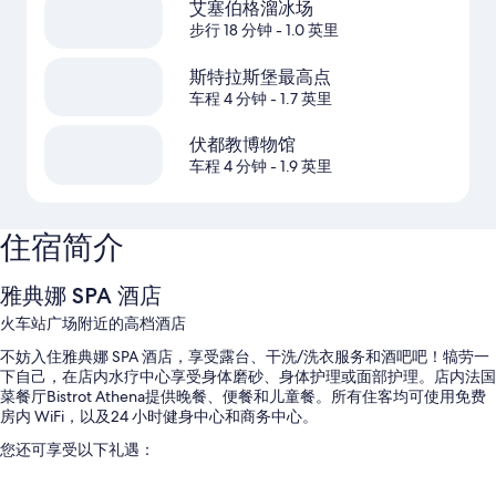
艾塞伯格溜冰场
步行 18 分钟
- 1.0 英里
斯特拉斯堡最高点
车程 4 分钟
- 1.7 英里
伏都教博物馆
车程 4 分钟
- 1.9 英里
住宿简介
雅典娜 SPA 酒店
火车站广场附近的高档酒店
不妨入住雅典娜 SPA 酒店，享受露台、干洗/洗衣服务和酒吧吧！犒劳一
下自己，在店内水疗中心享受身体磨砂、身体护理或面部护理。店内法国
菜餐厅Bistrot Athena提供晚餐、便餐和儿童餐。所有住客均可使用免费
房内 WiFi，以及24 小时健身中心和商务中心。
您还可享受以下礼遇：
室内游泳池配备日光浴躺椅