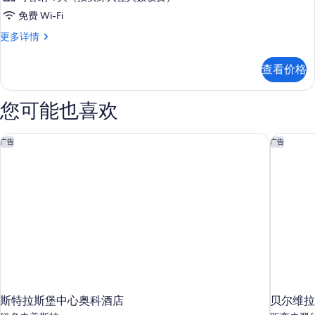
免费 Wi-Fi
客
更多详情
房
更
查看价格
多
信
息
您可能也喜欢
斯特拉斯堡中心奥科酒店
贝尔维拉
广告
广告
斯特拉斯堡中心奥科酒店
贝尔维拉