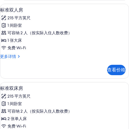
Beds
所
高档床上用品、客房内保险箱、办公桌
显
4
更
标准双人房
有
示
多
215 平方英尺
信
照
标
息
1 间卧室
片
准
可容纳 2 人（按实际入住人数收费）
双
1 张大床
人
免费 Wi-Fi
房
标
更多详情
的
准
所
双
查看价格
人
有
房
照
更
高档床上用品、客房内保险箱、办公桌
显
5
多
标准双床房
片
示
信
215 平方英尺
息
标
1 间卧室
准
可容纳 2 人（按实际入住人数收费）
双
2 张单人床
床
免费 Wi-Fi