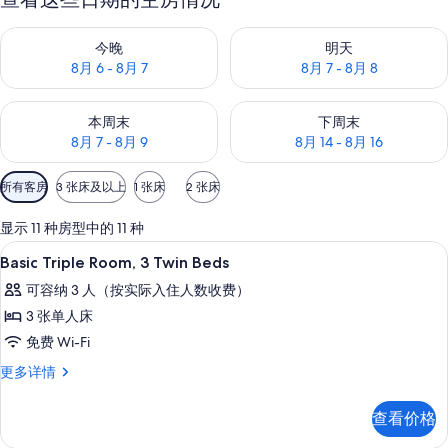
查看今晚的空房情况：8月 6 - 8月 7
查看明天的空房情况：8月 7 - 8
今晚
明天
8月 6 - 8月 7
8月 7 - 8月 8
查看本周末的空房情况：8月 7 - 8月 9
查看下周末的空房情况：8月 14 -
本周末
下周末
8月 7 - 8月 9
8月 14 - 8月 16
可
所有客房
3 张床及以上
1 张床
2 张床
用
的
显示 11 种房型中的 11 种
客
高档床上用品、客房内保险箱、办公桌
显
2
Basic Triple Room, 3 Twin Beds
房
示
筛
可容纳 3 人（按实际入住人数收费）
Basic
选
3 张单人床
Triple
条
免费 Wi-Fi
Room,
件
3
Basic
更多详情
Triple
Twin
Room,
Beds
查看价格
3
的
Twin