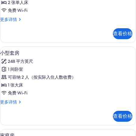
更
有
2 张单人床
Twin
多
照
免费 Wi-Fi
Room
信
息
片
的
Standard
更多详情
Twin
所
Room
查看价格
有
更
多
照
信
小型套房 | 高档床上用品、客房内保
显
片
5
息
小型套房
示
248 平方英尺
小
1 间卧室
型
可容纳 2 人（按实际入住人数收费）
套
1 张大床
房
免费 Wi-Fi
的
小
更多详情
所
型
有
套
查看价格
房
照
更
片
多
家庭房 | 高档床上用品、客房内保险
显
4
信
家庭房