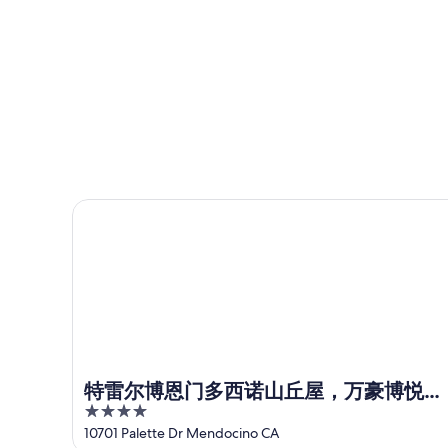
附
今
关
庙
近
晚
公
附
明
的
庙
近
晚
住
附
的
的
宿
近
本
住
价
的
周
宿
格，
下
末
价
入
周
住
格，
住
末
宿
入
日
特雷尔博恩门多西诺山丘屋，万豪博悦户外系列
住
价
住
期
宿
格，
日
为
价
入
期
8
格，
住
月
为
入
日
6
8
住
日
月
期
日
-
7
为
8
日
期
8
特雷尔博恩门多西诺山丘屋，万豪博悦户
月
-
月
为
4
外系列
7
8
7
8
out
10701 Palette Dr Mendocino CA
日
月
日
月