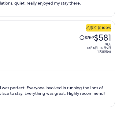
ions, quiet, really enjoyed my stay there.
为
每
人
$417
机票立省 100%
原
$581
$759
价
每人
为
10月6日 - 10月9日
1 天前报价
每
人
$759，
现
价
l was perfect. Everyone involved in running the Inns of
为
Mendocino was on point. Beautiful place to stay. Everything was great. Highly recommend!
每
人
$581