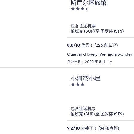
斯库尔屋旅馆
3.5
out
of
包含往返机票
5
伯班克 (BUR) 至 圣罗莎 (STS)
8.8
/
10
优秀！ (226 条点评)
点评日期：2026 年 8 月 4 日
小河湾小屋
3
out
of
5
包含往返机票
伯班克 (BUR) 至 圣罗莎 (STS)
9.2
/
10
太棒了！ (84 条点评)