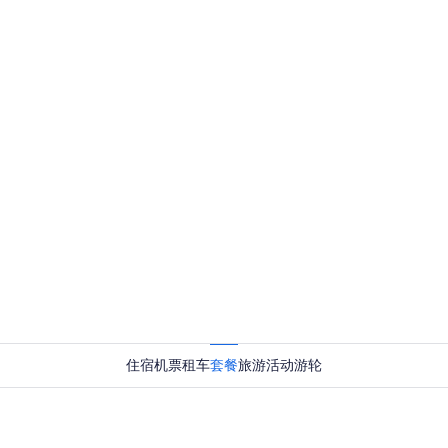
住宿
机票
租车
套餐
旅游活动
游轮