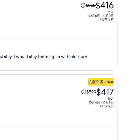
原
$416
$552
价
每人
为
10月6日 - 10月9日
1 天前报价
每
人
$552，
现
价
Quiet and lovely. We had a wonderful stay. I would stay there again with pleasure
为
每
人
$416
机票立省 100%
原
$417
$599
价
每人
为
10月6日 - 10月9日
1 天前报价
每
人
$599，
现
价