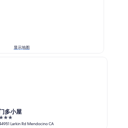
显示地图
多小屋
门多小屋
3
out
44951 Larkin Rd Mendocino CA