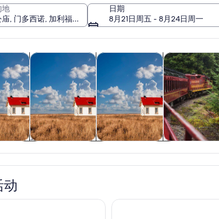
的地
日期
8月21日周五 - 8月24日周一
在新标签页中打开
在新标签页中打开
在新标签页中打开
游
历史和文化
私人和定制之旅
自然和野生生物
关公庙
游
历史和文化
私人和定制之旅
自然和野生生物
活动
出发:红杉火车之旅和夜总会门票
Glen Blair Bar 深夜酒吧