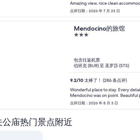
Amazing view, nice clean accommodat
点评日期：2026 年 7 月 23 日
Mendocino的旅馆
3
out
of
5
包含往返机票
伯班克 (BUR) 至 圣罗莎 (STS)
9.2
/
10
太棒了！ (286 条点评)
Wonderful place to stay. Every detai
点评日期：2026 年 8 月 3 日
关公庙热门景点附近