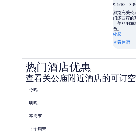
9.6/10（7
游览完关公
门多西诺的
于美丽的海
色。
收起
查看住宿
热门酒店优惠
查看关公庙附近酒店的可订空
查
今晚
看
查
关
明晚
看
公
查
关
本周末
庙
看
公
附
查
关
下个周末
庙
近
看
公