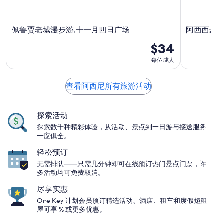
佩鲁贾老城漫步游,十一月四日广场
阿西西豪
$34
每位成人
查看阿西尼所有旅游活动
探索活动
探索数千种精彩体验，从活动、景点到一日游与接送服务
一应俱全。
轻松预订
无需排队——只需几分钟即可在线预订热门景点门票，许
多活动均可免费取消。
尽享实惠
One Key 计划会员预订精选活动、酒店、租车和度假短租
屋可享 % 或更多优惠。