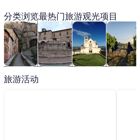
图
片
分类浏览最热门旅游观光项目
在新标签页中打开
在新标签页中打开
在新标签页中
观光一日游
历史和文化
私人和定制之旅
餐饮和夜生活
阿西尼
观光一日游
历史和文化
私人和定制之
餐饮和夜生活
旅
旅游活动
佩鲁贾老城漫步游,十一月四日广场
阿西西豪华