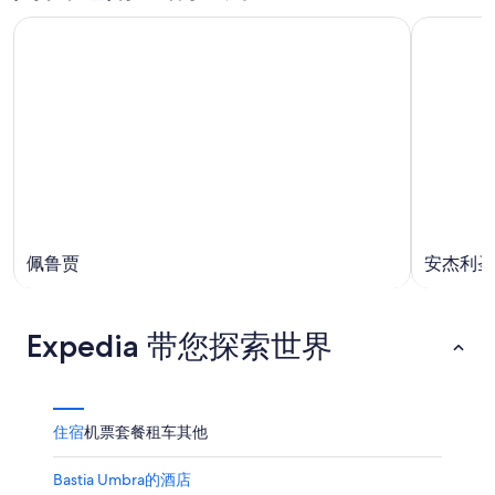
佩鲁贾
安杰利圣
Expedia 带您探索世界
住宿
机票
套餐
租车
其他
Bastia Umbra的酒店