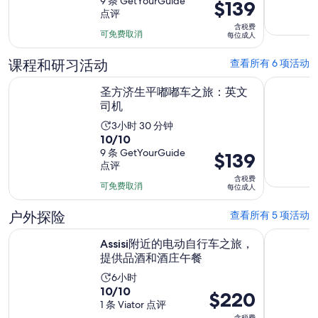
分，
9 条 GetYourGuide
价
$139
时
点评
满
格
长
含税费
分
为
可免费取消
为
每位成人
10
$139
3
分，
课程和研习活动
查看所有 6 项活动
每
小
9
位
时
在新标签页中打开
圣方济生平嘟嘟车之旅：英文司机
在阿西西
圣方济生平嘟嘟车之旅：英文
条
成
30
司机
点
人
分
评
活
3小时 30 分钟
钟
10.0
10/10
动
分，
9 条 GetYourGuide
价
$139
时
点评
满
格
长
含税费
分
为
可免费取消
为
每位成人
10
$139
3
分，
户外探险
查看所有 5 项活动
每
小
9
位
时
在新标签
Assisi附近的电动自行车之旅，提供品酒和酒庄午餐
Spell
Assisi附近的电动自行车之旅，
条
成
30
提供品酒和酒庄午餐
点
人
分
评
活
6小时
钟
10.0
10/10
动
价
$220
分，
1 条 Viator 点评
时
格
含税费