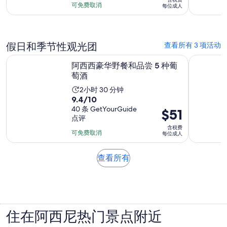
满
长
为
可免费取消
每位成人
分
为
$220
10
6
每
分，
小
位
假日和季节性观光团
查看所有 3 项活动
1
时
成
条
在新标签页中打开
阿西西豪华野餐和品尝 5 种葡萄酒
阿西西：
人
阿西西豪华野餐和品尝 5 种葡
点
萄酒
评
活
2小时 30 分钟
9.4
9.4/10
动
分，
40 条 GetYourGuide
价
$51
时
点评
满
格
长
含税费
分
为
可免费取消
为
每位成人
10
$51
2
分，
每
小
在
查看所有
40
位
时
新
条
成
标
30
点
签
人
分
评
页
钟
中
住在阿西尼热门景点附近
打