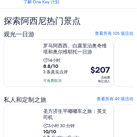
了解 One Key 计划
探索阿西尼热门景点
观光一日游
查看所有 105 项活动
在新标签
罗马阿西西、白露里治奥奇维塔和奥尔维耶托一日游
阿西西、
罗马阿西西、白露里治奥奇维
塔和奥尔维耶托一日游
活
14小时
8.8
8.8/10
动
价
$207
分，
3 条真实点评
时
格
含税费
满
长
为
可免费取消
每位成人
分
为
$207
10
14
每
分，
私人和定制之旅
查看所有 49 项活动
小
位
3
时
在新标签页中打开
圣方济生平嘟嘟车之旅：英文司机
1天教皇
成
圣方济生平嘟嘟车之旅：英文
条
人
司机
点
评
活
3小时 30 分钟
10.0
10/10
动