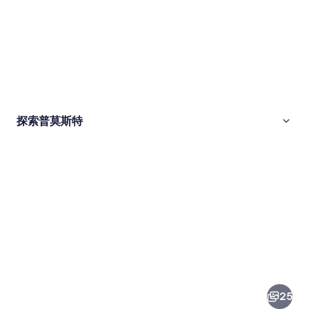
探索普莫斯特
普
莫
斯
25