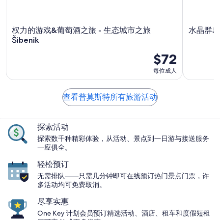
权力的游戏&葡萄酒之旅 - 生态城市之旅
水晶群岛
Šibenik
$72
每位成人
查看普莫斯特所有旅游活动
探索活动
探索数千种精彩体验，从活动、景点到一日游与接送服务
一应俱全。
轻松预订
无需排队——只需几分钟即可在线预订热门景点门票，许
多活动均可免费取消。
尽享实惠
One Key 计划会员预订精选活动、酒店、租车和度假短租