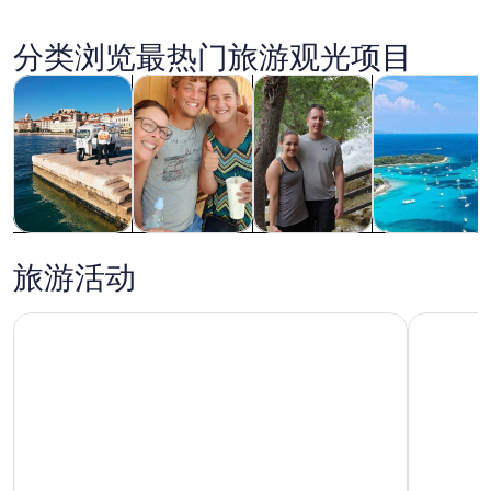
特
图
分类浏览最热门旅游观光项目
片
在新标签页中打开
在新标签页中打开
在新标签页中打开
在新
观光一日游
私人和定制之旅
历史和文化
水上活动
普莫斯特
观光一日游
私人和定制之
历史和文化
水上活动
旅
旅游活动
权力的游戏&葡萄酒之旅 - 生态城市之旅 Šibenik
水晶群岛