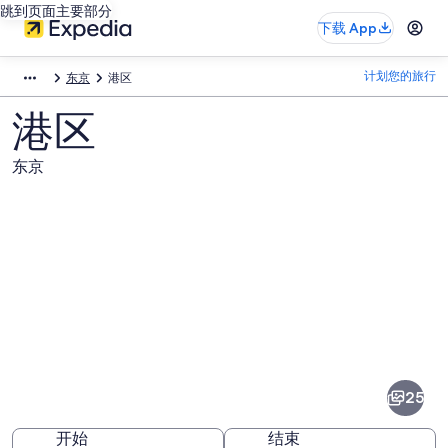
跳到页面主要部分
下载 App
计划您的旅行
东京
港区
港区
东京
港
区
图
25
片
开始
结束