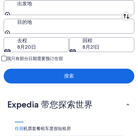
日
月
日
月
出发地
8
-
14
日
8
日
出发地
目的地
月
-
9
8
日
月
目的地
去程
回程
16
8月20日
8月21日
日
我只有部分日期需要预订住宿
搜索
Expedia 带您探索世界
住宿
机票
套餐
租车
度假短租房