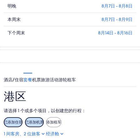
查
港
明晚
8月7日 - 8月8日
看
区
查
港
本周末
8月7日 - 8月9日
今
看
区
晚
查
港
下个周末
8月14日 - 8月16日
明
的
看
区
晚
价
港
本
的
格，
区
周
价
入
下
末
格，
住
周
的
入
日
末
价
住
期
酒店/住宿
套餐
机票
旅游活动
游轮
租车
的
格，
日
为
价
入
期
8
港区
格，
住
月
为
入
日
6
8
住
日
月
期
请选择 1 个或多个项目，以创建您的行程：
日
-
7
为
8
日
期
8
已添加住宿
已添加机票
添加租车
月
-
月
为
1 间客房、2 位旅客
经济舱
7
8
7
8