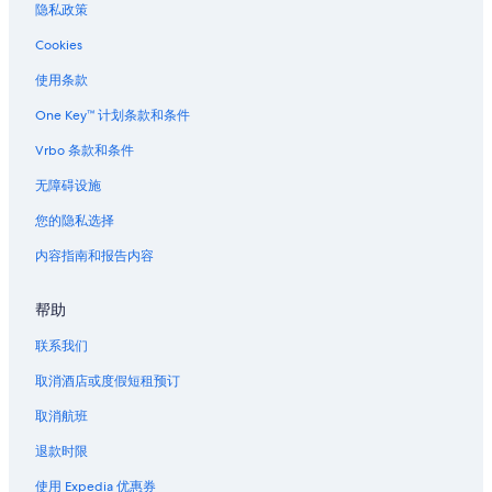
隐私政策
位于六本木的Mandarin Oriental Hotel Group
Cookies
位于六本木的Oakwood酒店
使用条款
位于六本木的Prince Hotels
One Key™ 计划条款和条件
位于六本木的浪漫酒店
位于六本木的设有 SPA 水疗的度假村酒店
Vrbo 条款和条件
位于六本木的Tokyu Hotels
无障碍设施
位于六本木的Villa Fontaine酒店
您的隐私选择
位于六本木的婚庆酒店
内容指南和报告内容
六本木的酒店
帮助
联系我们
取消酒店或度假短租预订
取消航班
退款时限
使用 Expedia 优惠券