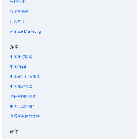
合作伙伴
芝区的酒店
投资者关系
东五反田的酒店
广告宣传
森大厦数字艺术博物馆:爱普生团队无界附近的酒店
Affiliate Marketing
位于六本木的 3 星级酒店
位于六本木的 5 星级酒店
探索
位于六本木的Apa Hotels
中国旅行指南
位于六本木的公寓式酒店
中国的酒店
位于六本木的设有酒吧的酒店
中国短租住宿预订
位于六本木的商务酒店
中国旅游套票
位于六本木的家庭式酒店
飞往中国的机票
位于六本木的Four Seasons酒店
中国自驾游租车
位于六本木的绿色环保酒店
位于六本木的Hilton Hotels
查看所有住宿类别
位于六本木的设有泳池的酒店
政策
位于六本木的Hyatt Hotels