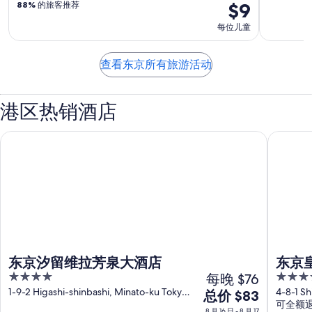
$9
88%
的旅客推荐
每位儿童
查看东京所有旅游活动
港区热销酒店
东京汐留维拉芳泉大酒店
东京皇家
东京汐留维拉芳泉大酒店
东京
4
每晚 $76
5
及度假
out
out
1-9-2 Higashi-shinbashi, Minato-ku Tokyo
4-8-1 S
8
总价 $83
Tokyo-to
to
可全额
of
of
月
8 月 16 日 - 8 月 17