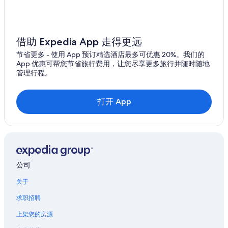
品川站的公寓酒店
品川站的胶囊酒店
品川站的公寓式酒店
借助 Expedia App 走得更远
品川站附近的酒店
节省更多 - 使用 App 预订精选酒店最多可优惠 20%。我们的
App 优惠可帮您节省旅行费用，让您尽享更多旅行并随时随地
东京都的酒店
管理行程。
目黑站附近的酒店
港南的酒店
打开 App
五反田站附近的酒店
西麻布的酒店
位于麻布的Oakwood酒店
麻布的酒店
公司
竹芝站的青年旅舍
关于
国际文化会馆附近的酒店
求职招聘
御殿山庭园附近的酒店
上架您的房源
浜松町站附近的酒店