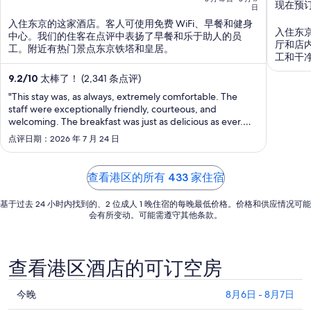
现在预
5
5
日
16
入住东京的这家酒店。客人可使用免费 WiFi、早餐和健身
日
入住东京
中心。我们的住客在点评中表扬了早餐和乐于助人的员
到
厅和店
工。附近有热门景点东京铁塔和皇居。
8
工和干
月
9.2
/
10
太棒了！ (2,341 条点评)
17
"This stay was, as always, extremely comfortable. The
日
staff were exceptionally friendly, courteous, and
的
welcoming. The breakfast was just as delicious as ever.
每
The next time I visit Tokyo, I will definitely stay here
点评日期：2026 年 7 月 24 日
again."
晚
价
查看港区的所有 433 家住宿
格
总
基于过去 24 小时内找到的、2 位成人 1 晚住宿的每晚最低价格。价格和供应情况可能
价
会有所变动。可能需遵守其他条款。
$83
查看港区酒店的可订空房
查
今晚
8月6日 - 8月7日
看