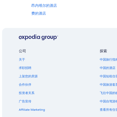
昂内维尔的酒店
费的酒店
葛兰皮衣的酒店
巴尔鲁瓦地区利尼的酒店
梅尼拉图的酒店
梅斯的民宿
公司
探索
穆宗的酒店
关于
中国旅行指
求职招聘
中国的酒店
上架您的房源
中国短租住
合作伙伴
中国旅游套
投资者关系
飞往中国的
广告宣传
中国自驾游
Affiliate Marketing
查看所有住