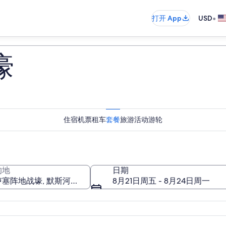
•
打开 App
USD
壕
住宿
机票
租车
套餐
旅游活动
游轮
的地
日期
8月21日周五 - 8月24日周一