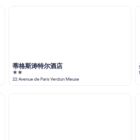
5
蒂格斯涛特尔酒店
圣
蒂格斯涛特尔酒店
2
out
22 Avenue de Paris Verdun Meuse
of
5
维多利安娜
A