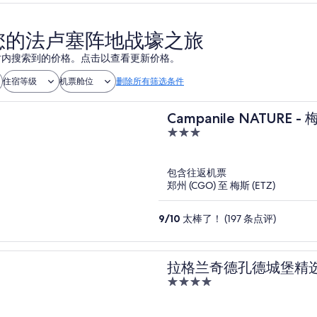
您的法卢塞阵地战壕之旅
 小时内搜索到的价格。点击以查看更新价格。
住宿等级
机票舱位
删除所有筛选条件
Campanile NATURE -
3
out
of
包含往返机票
5
郑州 (CGO) 至 梅斯 (ETZ)
9
/
10
太棒了！ (197 条点评)
拉格兰奇德孔德城堡精
4
out
of