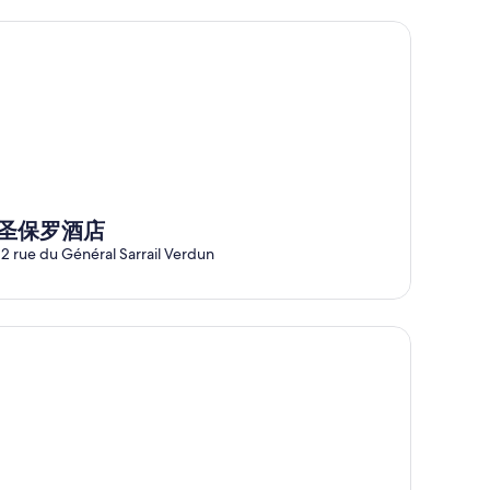
5
保罗酒店
圣保罗酒店
12 rue du Général Sarrail Verdun
uberge de Jeunesse HI Verdun 青年旅舍