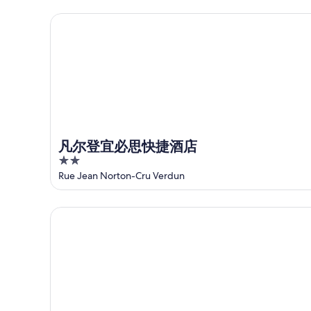
8
日
期
8
5
月
-
月
为
凡尔登宜必思快捷酒店
7
8
7
8
日
月
日
月
8
-
14
日
8
日
月
-
9
8
日
月
16
凡尔登宜必思快捷酒店
日
2
out
Rue Jean Norton-Cru Verdun
of
5
Apartment in Verdun, "Les Loges"