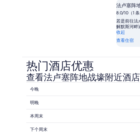
法卢塞阵
8.0/10（1
若是前往法
解默斯河畔
收起
查看住宿
热门酒店优惠
查看法卢塞阵地战壕附近酒店
查
今晚
看
查
法
明晚
看
卢
查
法
本周末
塞
看
卢
阵
查
法
下个周末
塞
地
看
卢
阵
战