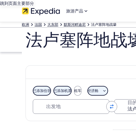
跳到页面主要部分
旅游产品
欧洲
法国
大东部
默斯河畔迪尼
法卢塞阵地战壕
法卢塞阵地战
已添加住宿
已添加机票
租车
经济舱
出发地
目
浏览地图