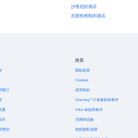
沙维尼的酒店
瓦朗热维勒的酒店
位于凡尔登的设有 SPA 水疗的度假
洛林的公寓式酒店
安古兰库尔的酒店
位于梅斯的水上乐园酒店
政策
南
隐私政策
Cookies
宿预订
使用条款
票
One Key™ 计划条款和条件
机票
Vrbo 条款和条件
租车
无障碍设施
宿类别
您的隐私选择