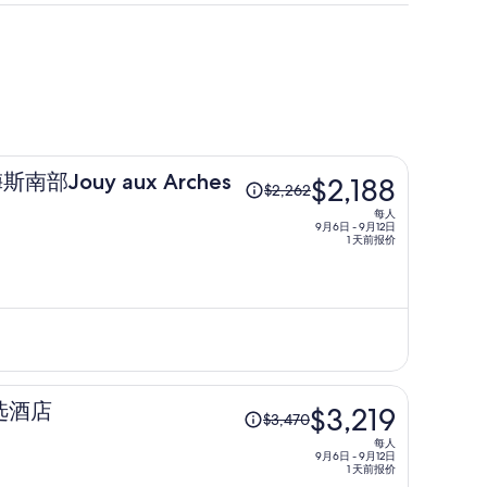
原
 梅斯南部Jouy aux Arches
$2,188
$2,262
价
每人
为
9月6日 - 9月12日
1 天前报价
每
人
$2,262，
现
价
为
每
原
选酒店
$3,219
人
$3,470
价
$2,188
每人
为
9月6日 - 9月12日
1 天前报价
每