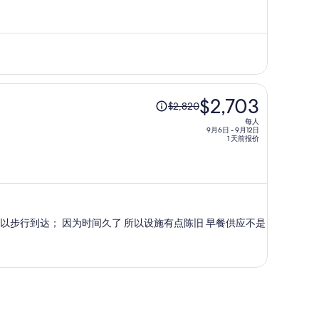
人
$3,470，
现
价
为
每
原
$2,703
人
$2,820
价
$3,219
每人
为
9月6日 - 9月12日
1 天前报价
每
人
$2,820，
现
价
以步行到达； 因为时间久了 所以设施有点陈旧 早餐供应不是
为
每
人
$2,703