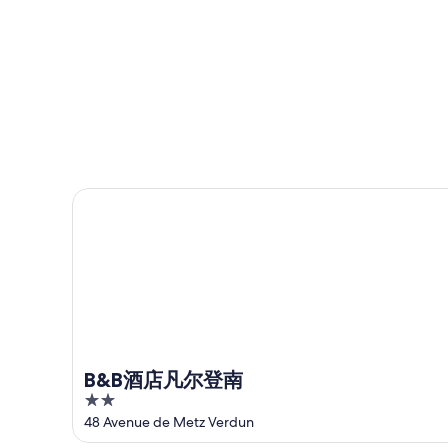
法
塞
地
壕
卢
阵
战
附
塞
地
壕
近
阵
战
附
今
地
壕
近
晚
战
附
明
的
壕
近
晚
住
附
的
的
宿
近
本
住
价
B&B酒店凡尔登南
的
周
宿
格，
下
末
价
入
周
住
格，
住
末
宿
入
日
住
价
住
期
宿
格，
日
为
价
入
期
8
格，
住
月
为
B&B酒店凡尔登南
入
日
6
8
2
住
日
月
期
out
48 Avenue de Metz Verdun
日
-
7
为
of