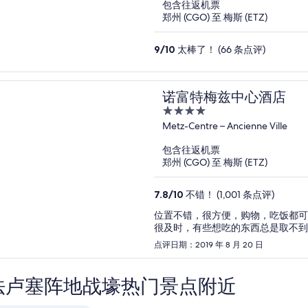
包含往返机票
5
郑州 (CGO) 至 梅斯 (ETZ)
9
/
10
太棒了！ (66 条点评)
诺富特梅兹中心酒店
4
out
Metz-Centre – Ancienne Ville
of
包含往返机票
5
郑州 (CGO) 至 梅斯 (ETZ)
7.8
/
10
不错！ (1,001 条点评)
位置不错，很方便，购物，吃饭都可
很及时，有些想吃的东西总是取不到
点评日期：2019 年 8 月 20 日
法卢塞阵地战壕热门景点附近