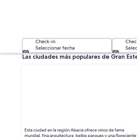
Check-in
Chec
Seleccionar fecha
Selec
Las ciudades más populares de Gran Est
Un canal con casas 
Estrasburgo
Esta ciudad en la región Alsacia ofrece vinos de fama
Catedrales, Histórico y Tours
mundial, fina arquitectura, bellos parques y una floreciente