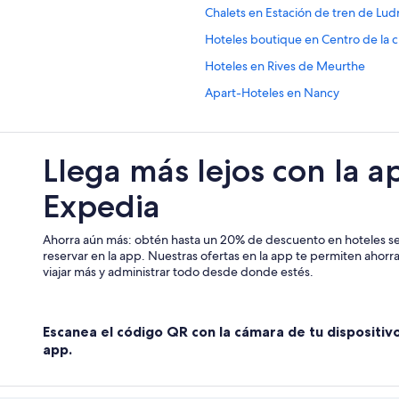
Chalets en Estación de tren de Lud
Hoteles boutique en Centro de la 
Hoteles en Rives de Meurthe
Apart-Hoteles en Nancy
Casas de huéspedes en Nancy
Centros vacacionales en Nancy
Llega más lejos con la a
Apart-Hoteles en Nancy
Expedia
Hoteles todo incluido en Nancy
Hoteles románticos en Nancy
Ahorra aún más: obtén hasta un 20% de descuento en hoteles se
Hoteles boutique en Nancy
reservar en la app. Nuestras ofertas en la app te permiten ahor
viajar más y administrar todo desde donde estés.
Hoteles con bar en Nancy
Hoteles con restaurante en Nancy
Escanea el código QR con la cámara de tu dispositiv
Hoteles gay friendly en Nancy
app.
Hoteles de Nemea en Nancy
Residencias en Nancy