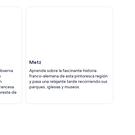
Metz
observa
Aprende sobre la fascinante historia
s
franco-alemana de esta pintoresca región
n
y pasa una relajante tarde recorriendo sus
francesa
parques, iglesias y museos.
oreste de