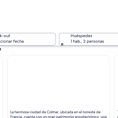
Interior 
k-out
Huéspedes
cionar fecha
1 hab., 2 personas
e
Una plaza
tradicionales de entramado y un árbol que se refleja en el agua.
Colmar
R
La hermosa ciudad de Colmar, ubicada en el noreste de
Histórico, Cafeterías y Monumentos
C
Francia, cuenta con un gran patrimonio arquitectónico, una