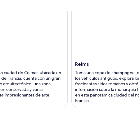
Reims
a ciudad de Colmar, ubicada en
Toma una copa de champagne, 
e de Francia, cuenta con un gran
los vehículos antiguos, explora lo
o arquitectónico, una zona
fascinantes sitios romanos y obté
ien conservada y varias
información sobre la monarquía 
es impresionantes de arte
en esta panorámica ciudad del n
Francia.