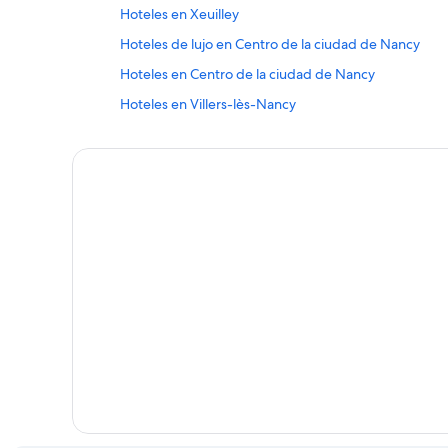
Hoteles en Xeuilley
Hoteles de lujo en Centro de la ciudad de Nancy
Hoteles en Centro de la ciudad de Nancy
Hoteles en Villers-lès-Nancy
B&B en Nancy
Casas vacacionales en Nancy
Apartamentos en Nancy
Hoteles con spa en Nancy
Hoteles en la playa en Nancy
Hoteles baratos en Nancy
Hoteles con aguas termales en Nancy
Hoteles con cocina en Nancy
Hoteles con sauna en Nancy
Hoteles de senderismo en Nancy
Hoteles en Nancy