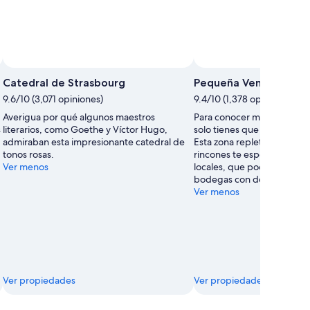
Catedral de Strasbourg
Pequeña Venecia
9.6/10 (3,071 opiniones)
9.4/10 (1,378 opiniones)
Averigua por qué algunos maestros
Para conocer mejor la histo
s
literarios, como Goethe y Víctor Hugo,
solo tienes que visitar Peq
admiraban esta impresionante catedral de
Esta zona repleta de estilo
tonos rosas.
rincones te espera con los
Ver menos
locales, que podrás degust
bodegas con deliciosos vin
Ver menos
Ver propiedades
Ver propiedades