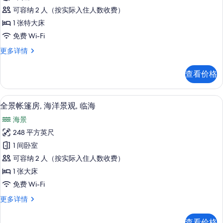
小
可容纳 2 人（按实际入住人数收费）
屋
1 张特大床
(Glass
免费 Wi-Fi
Lodge
全
更多详情
Summer)
景
的
小
查看价格
所
屋
(Glass
有
Lodge
全景帐篷房, 海洋景观, 临海 | 隔音、免费
显
照
6
Summer)
全景帐篷房, 海洋景观, 临海
示
更
片
海景
多
全
信
248 平方英尺
景
息
1 间卧室
帐
可容纳 2 人（按实际入住人数收费）
篷
1 张大床
房,
免费 Wi-Fi
海
全
更多详情
洋
景
景
帐
查看价格