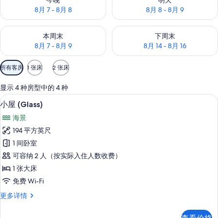
今晚
明天
8月 7 - 8月 8
8月 8 - 8月 9
查看本周末的空房情况：8月 7 - 8月 9
查看下周末的空房情况：8月 14 -
本周末
下周末
8月 7 - 8月 9
8月 14 - 8月 16
可
所有客房
1 张床
2 张床
用
的
显示 4 种房型中的 4 种
客
小屋 (Glass) | 隔音、免费 WiFi、床单
显
9
小屋 (Glass)
房
示
筛
海景
小
选
194 平方英尺
屋
条
1 间卧室
(Glass)
件
可容纳 2 人（按实际入住人数收费）
的
1 张大床
所
免费 Wi-Fi
有
小
更多详情
照
屋
片
(Glass)