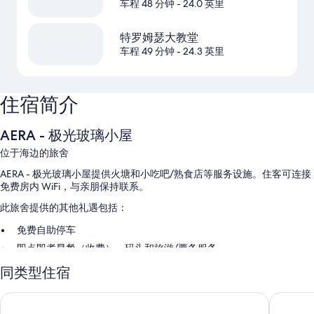
车程 48 分钟
- 24.0 英里
特罗姆瑟大教堂
车程 49 分钟
- 24.3 英里
住宿简介
AERA - 极光玻璃小屋
位于海边的旅舍
AERA - 极光玻璃小屋提供火塘和小吃吧/熟食店等服务设施。住客可连接
免费房内 WiFi，与亲朋保持联系。
此旅舍提供的其他礼遇包括：
免费自助停车
即点即煮早餐（收费）、码头和旅游/票务服务
当地送餐服务、宴会厅和礼品店
同类型住宿
客房特色
特罗姆瑟舒适快捷酒店
索马罗伊