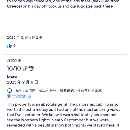
to Tromso was cancelled, one of the lads there (Alex? Lad from
Greece) on his day off, took us and our luggage back there
FOC!! Lovely people, breakfast delivered to your cabin was a
lovely touch. Great Sauna on site & the dinner we had one night
in the Lapu (A big tent with a fire in the middle) was really nice &
good value for money. Can't recommend this place high
enough. To save money take the bus, only about £2 ea and a
really nice bus ride with great views, takes about 45 mins from
2025 年 12 月入住 2 晚
Tromso centre
0
真实点评
10/10 超赞
Mary
2025 年 9 月 11 日
满意：清洁度、员工和服务、服务设施、住宿条件和设施
通过谷歌翻译
This property is an absolute gem! The panoramic cabin was so
worth the extra money as it had one of the most amazing views
that I’ve ever seen. We knew it was a risk to stay here and not
see the Northern Lights in early September but we were
rewarded with a beautiful show both nights we stayed here. It