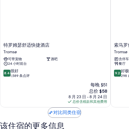
AERA - 极光玻璃小屋的所有客房均配有壁炉和地暖等舒适设施/服务，以
及免费 WiFi和隔音墙等设施/服务。
更多客房便利设施/服务还包括：
淋浴设施和吹风机
地暖、厨房和迷你冰箱
特
索
特罗姆瑟舒适快捷酒店
索马罗
罗
马
Tromsø
Tromsø
姆
罗
可带宠物
酒吧
含停车
瑟
伊
24 小时前台
餐厅
舒
北
适
极
8.4
9.2
很好
好极
8.4
9.2
快
酒
分，
分，
1,589 条点评
298
捷
店
总
总
每晚 $51
酒
特
分
分
新
店
总价 $58
罗
10，
10，
价
Tromsø
姆
很
好
8 月 23 日 - 8 月 24 日
格
瑟
好，
极
总价含税款和其他费用
$58
Tromsø
1,589
了，
条
298
对比同类住宿
点
条
评
点
该住宿的更多信息
评