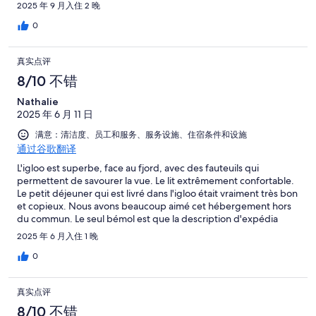
would have actually been worth it if we hadn’t seen the
2025 年 9 月入住 2 晚
Northern Lights! The little basket of breakfast delivered to our
door each morning had a good variety & was very unexpected
0
and good. The staff went above and beyond to make sure our
stay was the best! I highly recommend this place!
真实点评
8/10 不错
Nathalie
2025 年 6 月 11 日
满意：清洁度、员工和服务、服务设施、住宿条件和设施
通过谷歌翻译
L'igloo est superbe, face au fjord, avec des fauteuils qui
permettent de savourer la vue. Le lit extrêmement confortable.
Le petit déjeuner qui est livré dans l'igloo était vraiment très bon
et copieux. Nous avons beaucoup aimé cet hébergement hors
du commun. Le seul bémol est que la description d'expédia
n'est pas conforme puisqu'il est mentionné salle de bain sans
2025 年 6 月入住 1 晚
mentionner que ce sont des douches communes hors de l'igloo,
pareil pour les toilettes, ce serait bien que cela soit clairement
0
dit pour éviter les surprises (pas très réjouissantes pour ceux qui
n'aiment pas camper!)
真实点评
8/10 不错