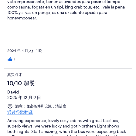
vista impresionante, tienen actividades para pasar el tiempo
como sauna, fogata en un tipi, king crab tour, etc.. vale la pena
100% y si vas en pareja, es una excelente opción para
honeymoonear.
2024 年 4 月入住 1 晚
1
真实点评
10/10 超赞
David
2025 年 12 月 9 日
满意：住宿条件和设施，清洁度
通过谷歌翻译
Amazing experience, lovely cosy cabins with great facilities,
superb views, we were lucky and got Northern Light shows
both nights. Staff amazing, when the bus were expecting back