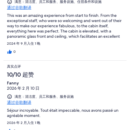
满意：清洁度、员工和服务、服务设施、住宿条件和设施
通过谷歌翻译
This was an amazing experience from start to finish. From the
exceptional staff, who were so welcoming and went out of their
way to make our experience fabulous, to the cabin itself,
everything here was perfect. The cabin is elevated, with a
panoramic glass front and ceiling, which facilitates an excellent
view of the sea and the sky. This could've been gimmicky, but it
2024 年 9 月入住 1 晚
wasn't. There was a state of the art wet room, and a beautifully
furnished and functional kitchen which allowed us to have home
0
comforts and a luxury hotel experience, whilst observing nature,
the night sky and the landscape without camping. I loved it here
真实点评
and cannot recommend it highly enough. Waking up with a 360
degree view of the environment is a very special experience. It
10/10 超赞
was breath-taking. Breakfast arrived beautifully packaged in a
Fanny
basket, with warm rolls, eggs, and yougurt, as if a magical
2026 年 2 月 10 日
picnic, which summed up the stay; magical. Indeed, the
weather forecast showed low chances of seeing the Northern
满意：清洁度、员工和服务、服务设施
Lights, but we did during our stay! If you are looking for a more
通过谷歌翻译
rural location in the Tromso area, I would strongly encourage
you to stay here.
Séjour incroyable. Tout était impeccable, nous avons passé un
agréable moment.
2026 年 2 月入住 1 晚