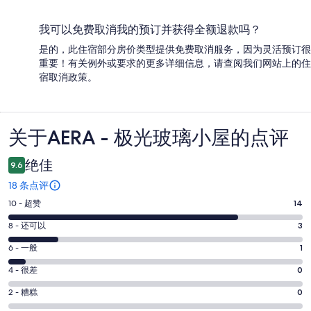
我可以免费取消我的预订并获得全额退款吗？
是的，此住宿部分房价类型提供免费取消服务，因为灵活预订很
重要！有关例外或要求的更多详细信息，请查阅我们网站上的住
宿取消政策。
关于AERA - 极光玻璃小屋的点评
点
评
绝佳
9.6
18 条点评
10
10 - 超赞
14
分
8
8 - 还可以
3
-
分
超
6
6 - 一般
1
-
分
赞。
还
4
4 - 很差
0
-
14
分
可
一
2
条
2 - 糟糕
0
-
以。
分
般。
好