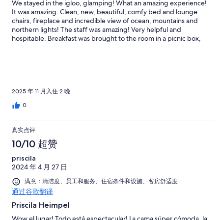
We stayed in the igloo, glamping! What an amazing experience!
It was amazing. Clean, new, beautiful, comfy bed and lounge
chairs, fireplace and incredible view of ocean, mountains and
northern lights! The staff was amazing! Very helpful and
hospitable. Breakfast was brought to the room in a picnic box,
warm, yummy and a ton of food fresh and made as requested.
The dinner was delicious!!! Great experience! Make sure to wear
warm clothing, layered with good boots and you'll absolutely
love the experience!
2025 年 11 月入住 2 晚
0
真实点评
10/10 超赞
priscila
2024 年 4 月 27 日
满意：清洁度、员工和服务、住宿条件和设施、客房舒适度
通过谷歌翻译
Priscila Heimpel
Wow el lugar! Todo está espectacular! La cama súper cómoda, la