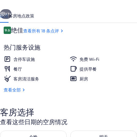
小
一个
下一个
屋
37+
概述
客房
地点
政策
的
点
绝佳
照
9.6
查看所有 18 条点评
9.6/10
评
片
热门服务设施
库
含停车设施
免费 Wi-Fi
餐厅
提供早餐
客房清洁服务
厨房
隔音、免费 WiFi、床单
查看全部
客房选择
查看这些日期的空房情况
查看今晚的空房情况：8月 7 - 8月 8
查看明天的空房情况：8月 8 - 8