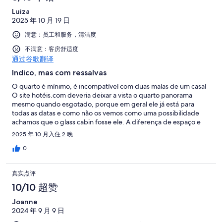
Luiza
2025 年 10 月 19 日
满意：员工和服务，清洁度
不满意：客房舒适度
通过谷歌翻译
Indico, mas com ressalvas
O quarto é mínimo, é incompatível com duas malas de um casal
O site hotéis.com deveria deixar a vista o quarto panorama
mesmo quando esgotado, porque em geral ele já está para
todas as datas e como não os vemos como uma possibilidade
achamos que o glass cabin fosse ele. A diferença de espaço e
visual é absurda entre um e outro O preço também pelo
2025 年 10 月入住 2 晚
hotéis.com é pessimo comparativo a própria pousada O glass
cabin tirando o seu micro tamanho é ótimo Os funcionários são
0
muito gentis Faltam atividades no local Deveriam fazer uma
piscina ligada a sauna
真实点评
10/10 超赞
Joanne
2024 年 9 月 9 日