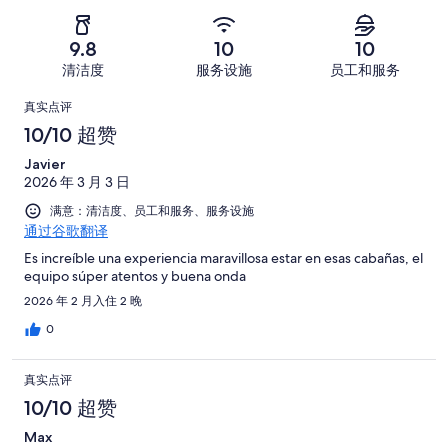
很
3
-
1
评，
差。
条
糟
条
共
9.8
10
10
0
好
糕。
好
有
条
清洁度
服务设施
员工和服务
评，
0
评，
18
好
共
点
条
共
条
真实点评
评，
有
好
有
点
评
10/10 超赞
共
18
评，
18
评
有
条
Javier
共
条
18
点
2026 年 3 月 3 日
有
点
条
评
18
满意：清洁度、员工和服务、服务设施
评
点
通过谷歌翻译
条
评
点
Es increíble una experiencia maravillosa estar en esas cabañas, el
equipo súper atentos y buena onda
评
2026 年 2 月入住 2 晚
0
真实点评
10/10 超赞
Max