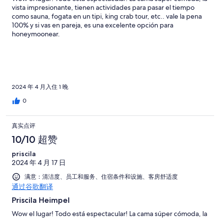
vista impresionante, tienen actividades para pasar el tiempo
como sauna, fogata en un tipi, king crab tour, etc.. vale la pena
100% y si vas en pareja, es una excelente opción para
honeymoonear.
2024 年 4 月入住 1 晚
0
真实点评
10/10 超赞
priscila
2024 年 4 月 17 日
满意：清洁度、员工和服务、住宿条件和设施、客房舒适度
通过谷歌翻译
Priscila Heimpel
Wow el lugar! Todo está espectacular! La cama súper cómoda, la