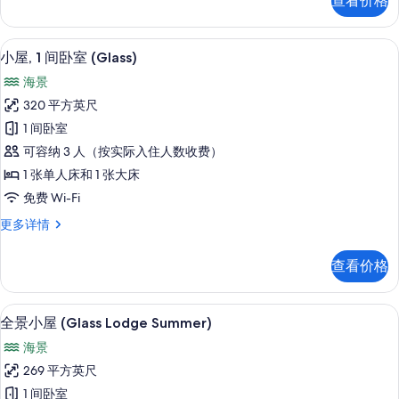
查看价格
更
多
信
小屋, 1 间卧室 (Glass) | 隔音、免费 Wi
显
10
息
小屋, 1 间卧室 (Glass)
示
海景
小
320 平方英尺
屋,
1 间卧室
1
可容纳 3 人（按实际入住人数收费）
间
1 张单人床和 1 张大床
卧
免费 Wi-Fi
室
小
更多详情
(Glass)
屋,
的
1
查看价格
间
所
卧
有
室
隔音、免费 WiFi、床单
显
照
6
(Glass)
全景小屋 (Glass Lodge Summer)
示
更
片
海景
多
全
信
269 平方英尺
景
息
1 间卧室