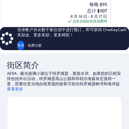
总
总
每晚 $95
分
分
新
总计 $107
10，
10，
价
8 月 16 日 - 8 月 17 日
超
好
格
总价含税款和其他费用
赞，
极
$107
663
了，
登录帐户并从数千家住宿中进行预订，即可获得 OneKeyCash
条
1,624
奖励金。更多奖励，更多精彩！
点
条
评
点
登录
免费注册
评
街区简介
AERA - 极光玻璃小屋位于特罗姆瑟，紧靠水岸。如果您的日程安
排包括外出活动，特罗姆瑟高山公园和菲耶尔海森肯定值得一
逛，想要欣赏当地自然景观的旅客可前往特罗姆瑟峡湾和海岸徒
步。Polar-Alpine Botanical Gardens (极地高山植物园)和特罗姆
查看更多
瑟当代艺术中心同样值得参观。您可选择钓鱼，抓紧上佳机会外
出体验周边的水域，或者就近选择骑马，体验冒险之旅。
访问我
们的特罗姆瑟旅行指南
查看特罗姆瑟的更多旅舍