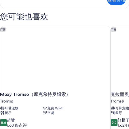
篷
观,
房,
临
海
您可能也喜欢
洋
海
景
的
观,
Moxy Tromso（摩克希特罗姆索）
克拉丽奥酒
广告
广告
临
所
海
有
更
多
照
信
片
息
Moxy Tromso（摩克希特罗姆索）
克拉丽奥酒
Tromsø
Tromsø
可带宠物
免费 Wi-Fi
可带宠物
餐厅
空调
餐厅
8.6
9.2
超赞
好极
8.6
9.2
分，
分，
663 条点评
1,62