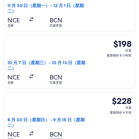
最
11 月 30 日（星期一） - 12 月 1 日（星期
二）
新
报
NCE
BCN
价
尼斯
巴塞罗那
2
选择汉莎航空航班，10 月 7 日（星期三）从尼斯前往巴塞罗那，1
天
$198
$198
前
往
往返
返,
最新报价 8 小时前
最
10 月 7 日（星期三） - 10 月 13 日（星期
二）
新
报
NCE
BCN
价
尼斯
巴塞罗那
8
选择荷兰皇家航空航班，8 月 30 日（星期日）从尼斯前往巴塞罗那
小
$228
$228
时
往
往返
前
返,
最新报价 4 天前
最
8 月 30 日（星期日） - 9 月 15 日（星期
二）
新
报
NCE
BCN