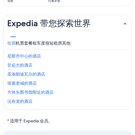
价
尼斯
巴塞罗那
4
天
前
Expedia 带您探索世界
住宿
机票
套餐
租车
度假短租房
其他
尼斯市中心的酒店
甘必大的酒店
圣洛朗迪瓦尔的酒店
埃塞老城的酒店
方块头图书馆附近的酒店
法布龙的酒店
位于尼斯的 4 星级酒店
位于尼斯的 5 星级酒店
* 适用于 Expedia 会员。
尼斯的青年旅舍