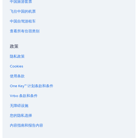
中国旅游套票
马塞纳广场附近的酒店
飞往中国的机票
位于卡普戴尔的 5 星级酒店
卡普戴尔的酒店
中国自驾游租车
中央火车站的酒店
查看所有住宿类别
圣让卡普菲拉的村舍
政策
圣让卡普菲拉的酒店
隐私政策
圣让卡普菲拉的汽车旅馆
Cookies
瓦尔博讷的酒店
使用条款
位于圣保罗德旺斯的Relais & Chateaux酒店
位于圣保罗德旺斯的设有 SPA 水疗的度假村酒店
One Key™ 计划条款和条件
戛纳的酒店
Vrbo 条款和条件
无障碍设施
您的隐私选择
内容指南和报告内容