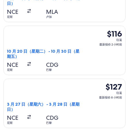
日）
新
报
NCE
MLA
价
尼斯
卢加
1
选择易捷航空航班，10 月 20 日（星期二）从尼斯前往巴黎，10
天
$116
$116
前
往
往返
返,
最新报价 2 小时前
最
10 月 20 日（星期二） - 10 月 30 日（星
期五）
新
报
NCE
CDG
价
尼斯
巴黎
2
选择法国航空航班，3 月 27 日（星期六）从尼斯前往巴黎，3 月
小
$127
$127
时
往
往返
前
返,
最新报价 8 小时前
最
3 月 27 日（星期六） - 3 月 28 日（星期
日）
新
报
NCE
CDG
价
尼斯
巴黎
8