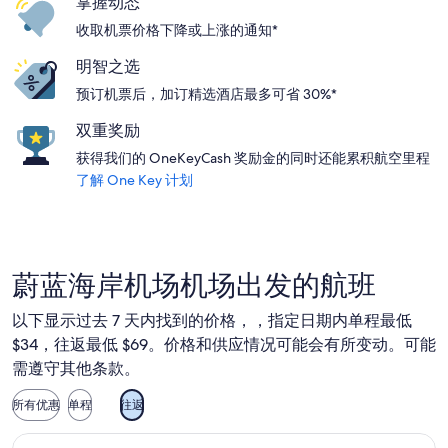
掌握动态
收取机票价格下降或上涨的通知*
明智之选
预订机票后，加订精选酒店最多可省 30%*
双重奖励
获得我们的 OneKeyCash 奖励金的同时还能累积航空里程
了解 One Key 计划
蔚蓝海岸机场机场出发的航班
以下显示过去 7 天内找到的价格，，指定日期内单程最低
$34，往返最低 $69。价格和供应情况可能会有所变动。可能
需遵守其他条款。
所有优惠
单程
往返
选择伏林航空航班，10 月 9 日（星期五）从尼斯前往巴塞罗那，1