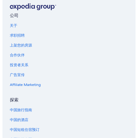
尼斯的酒店
西米埃兹的酒店
公司
摄影与图像博物馆附近的酒店
关于
滨海博利厄市的酒店
求职招聘
滨海自由城的酒店
上架您的房源
尼斯老城的酒店
合作伙伴
梅斯海滩附近的酒店
投资者关系
瓦洛里站的青年旅舍
广告宣传
埃兹的青年旅舍
Affiliate Marketing
位于埃兹的豪华酒店
埃兹的酒店
探索
埃兹的农场
中国旅行指南
瑞昂莱潘的酒店
中国的酒店
博索莱伊的青年旅舍
中国短租住宿预订
滨海阿尔卑斯省的酒店