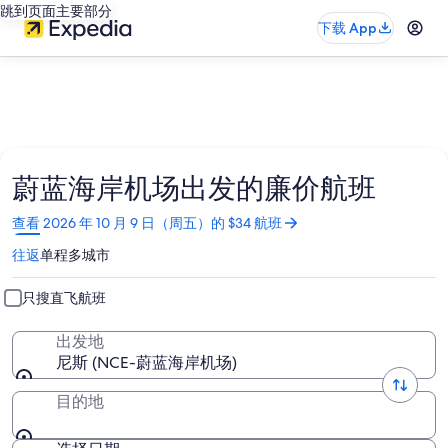
跳到页面主要部分
下载 App
蔚蓝海岸机场出发的廉价航班
在
查看 2026 年 10 月 9 日（周五）的 $34 航班
新
往返
单程
多城市
窗
口
中
只搜直飞航班
打
开
出发地
尼斯 (NCE-蔚蓝海岸机场)
目的地