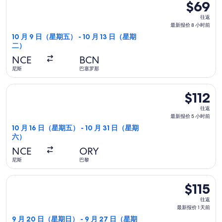
$69
$69
往
往返
返,
最新报价 8 小时前
最
10 月 9 日（星期五） - 10 月 13 日（星期
二）
新
报
NCE
BCN
价
尼斯
巴塞罗那
8
选择易捷航空航班，10 月 16 日（星期五）从尼斯前往巴黎，10 
小
$112
$112
时
往
往返
前
返,
最新报价 5 小时前
最
10 月 16 日（星期五） - 10 月 31 日（星期
六）
新
报
NCE
ORY
价
尼斯
巴黎
5
选择易捷航空航班，9 月 20 日（星期日）从尼斯前往卢加，9 月
小
$115
$115
时
往
往返
前
返,
最新报价 1 天前
最
9 月 20 日（星期日） - 9 月 27 日（星期