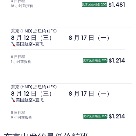
月
月
前
航
航
4 日行程
$1,481
$1,481
比常见价格低 20%
18 小时前报价
18
22
往
空，
空
日
日
纽
直
（二）
（六）
约
飞。
选择美国航空航班，8 月 12 日（三） 17:45 从东京出发，8 月 17
17:45
20:00
(JFK)。
从
东京 (HND)
纽约 (JFK)
从
从
去
返
东
8 月 12 日（三）
8 月 17 日（一）
东
纽
程
程
京
美
美
美国航空
•
直飞
京
约
8
8
(HND)
国
国
出
出
月
月
前
航
航
5 日行程
$1,214
$1,214
发，
发，
比常见价格低 25%
1 小时前报价
12
17
往
空，
空
17:55
8
日
日
纽
直
到
月
（三）
（一）
约
飞。
选择美国航空航班，8 月 12 日（三） 17:45 从东京出发，8 月 17
达
24
17:45
10:30
(JFK)。
日
从
纽
东京 (HND)
纽约 (JFK)
从
从
去
返
（一）
东
8 月 12 日（三）
8 月 17 日（一）
约。
东
纽
程
程
4:45
京
美
美
美国航空
•
直飞
京
约
到
8
8
(HND)
国
国
出
出
月
月
达
前
航
航
5 日行程
$1,214
$1,214
发，
发，
比常见价格低 25%
9 小时前报价
12
17
东
往
空，
空
17:55
8
日
日
京。
纽
直
到
月
（三）
（一）
约
飞。
达
18