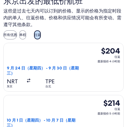
东京出发的最低价航班
17:45
10:30
(JFK)。
日
纽
从
从
这些是过去七天内可以订到的价格。显示的价格为指定时段
（二）
约。
东
纽
内的单人、往返价格。价格和供应情况可能会有所变动。需
13:55
京
约
到
遵守其他条款。
出
出
达
发，
发，
所有优惠
单程
往返
东
17:55
8
京。
选择酷航航班，9 月 24 日（星期四）从东京前往台北，9 月 3
到
月
$204
$204
达
18
往
日
往返
纽
返,
最新报价 4 小时前
（二）
约。
最
9 月 24 日（星期四） - 9 月 30 日（星期
13:55
三）
新
到
报
NRT
TPE
达
价
东京
台北
东
4
京。
选择ZIPAIR航班，10 月 1 日（星期四）从东京前往首尔，10 
小
$214
$214
时
往
往返
前
返,
最新报价 5 小时前
最
10 月 1 日（星期四） - 10 月 7 日（星期
三）
新