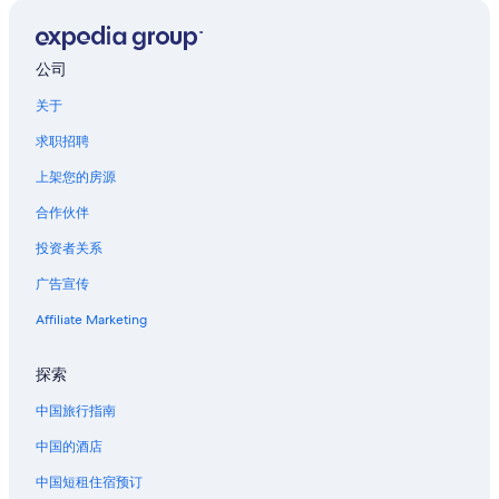
日本银行附近的酒店
竹芝站的青年旅舍
公司
有乐町的酒店
关于
银座站附近的酒店
求职招聘
神田的酒店
上架您的房源
八丁堀的酒店
合作伙伴
筑地场外市场附近的酒店
投资者关系
浜松町站附近的酒店
广告宣传
御茶之水的酒店
Affiliate Marketing
新桥站附近的酒店
八丁堀站附近的酒店
探索
八重洲的酒店
中国旅行指南
位于日本桥的豪华酒店
中国的酒店
日本桥的酒店
中国短租住宿预订
中银胶囊塔附近的酒店