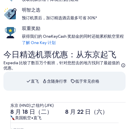
明智之选
预订机票后，加订精选酒店最多可省 30%*
双重奖励
获得我们的 OneKeyCash 奖励金的同时还能累积航空里程
了解 One Key 计划
今日精选机票优惠：从东京起飞
Expedia 比较了数百万个航班，针对您想去的地方找到了最超值的
优惠。
直飞
含随身行李
低于常见价格
选择美国航空航班，8 月 18 日（二） 17:45 从东京出发，8 月 2
从
东京 (HND)
纽约 (JFK)
去
返
东
8 月 18 日（二）
8 月 22 日（六）
程
程
京
美
美
美国航空
•
直飞
8
8
(HND)
国
国