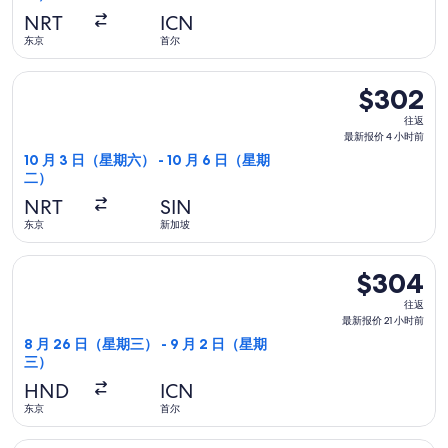
报
NRT
ICN
价
东京
首尔
5
选择酷航航班，10 月 3 日（星期六）从东京前往新加坡，10 月
小
$302
$302
时
往
往返
前
返,
最新报价 4 小时前
最
10 月 3 日（星期六） - 10 月 6 日（星期
二）
新
报
NRT
SIN
价
东京
新加坡
4
选择大韩航空航班，8 月 26 日（星期三）从东京前往首尔，9 月
小
$304
$304
时
往
往返
前
返,
最新报价 21 小时前
最
8 月 26 日（星期三） - 9 月 2 日（星期
三）
新
报
HND
ICN
价
东京
首尔
21