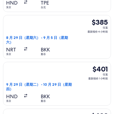
报
HND
TPE
价
东京
台北
1
选择ZIPAIR航班，8 月 29 日（星期六）从东京前往曼谷，9 
小
$385
$385
时
往
往返
前
返,
最新报价 4 小时前
最
8 月 29 日（星期六） - 9 月 5 日（星期
六）
新
报
NRT
BKK
价
东京
曼谷
4
选择酷航航班，9 月 29 日（星期二）从东京前往曼谷，10 月 
小
$401
$401
时
往
往返
前
返,
最新报价 1 小时前
最
9 月 29 日（星期二） - 10 月 29 日（星期
四）
新
报
HND
BKK
价
东京
曼谷
1
选择中国国航航班，12 月 10 日（星期四）从东京前往首尔，12 
小