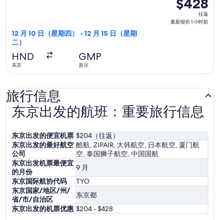
$428
$428
时
往
往返
前
返,
最新报价 1 小时前
最
12 月 10 日（星期四） - 12 月 15 日（星期
二）
新
报
HND
GMP
价
东京
首尔
1
小
旅行信息
时
前
东京出发的航班：重要旅行信息
东京出发的便宜机票
$204（往返）
东京出发的最好航空
酷航, ZIPAIR, 大韩航空, 日本航空, 厦门航
公司
空, 泰国狮子航空, 中国国航
东京出发机票最便宜
9 月
的月份
东京国际航协代码
TYO
东京国家/地区/州/
东京都
省/市/自治区
东京出发的机票优惠
$204 - $428