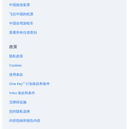
中国旅游套票
千代田的酒店
飞往中国的机票
大手町的酒店
位于新桥的Apa Hotels
中国自驾游租车
位于新桥的精品酒店
查看所有住宿类别
位于新桥的商务酒店
政策
位于新桥的Capsule and Sauna Century Group酒店
隐私政策
位于新桥的经济型酒店
Cookies
位于新桥的家庭式酒店
使用条款
位于新桥的历史风格酒店
位于新桥的豪华酒店
One Key™ 计划条款和条件
位于新桥的Marriott Hotels & Resorts
Vrbo 条款和条件
位于新桥的Prince Hotels
无障碍设施
位于新桥的Villa Fontaine酒店
您的隐私选择
新桥的酒店
内容指南和报告内容
松屋银座附近的酒店