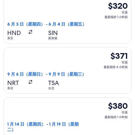
选择酷航航班，6 月 3 日（星期四）从东京前往新加坡，6 月 4
小
$320
$320
时
往
往返
前
返,
最新报价 1 小时前
最
6 月 3 日（星期四） - 6 月 4 日（星期五）
新
HND
SIN
报
东京
新加坡
价
1
选择厦门航空航班，9 月 6 日（星期日）从东京前往台北，9 月 
$371
$371
小
往
时
往返
返,
最新报价 4 小时前
前
最
9 月 6 日（星期日） - 9 月 9 日（星期三）
新
NRT
TSA
报
东京
台北
价
4
选择日本航空航班，1 月 14 日（星期四）从东京前往台北，1 月
$380
$380
小
往
时
往返
返,
最新报价 1 小时前
前
最
1 月 14 日（星期四） - 1 月 19 日（星期
二）
新