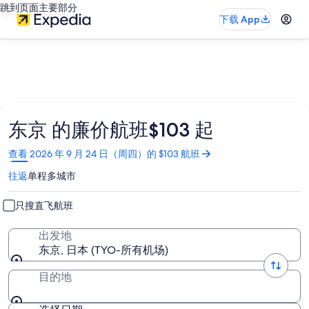
跳到页面主要部分
下载 App
东京 的廉价航班$103 起
在
查看 2026 年 9 月 24 日（周四）的 $103 航班
新
往返
单程
多城市
窗
口
中
只搜直飞航班
打
开
出发地
东京, 日本 (TYO-所有机场)
目的地