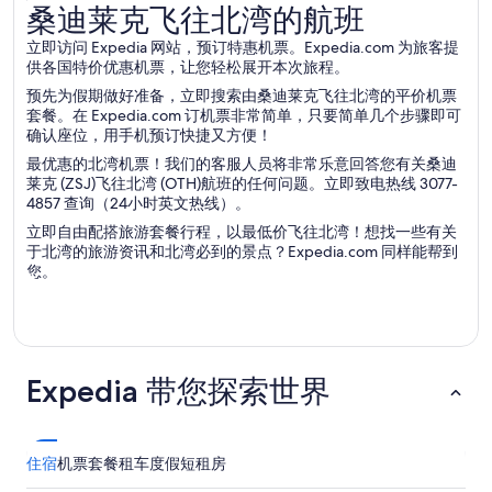
桑迪莱克飞往北湾的航班
桑迪莱克飞往北湾的航班
立即访问 Expedia 网站，预订特惠机票。Expedia.com 为旅客提
供各国特价优惠机票，让您轻松展开本次旅程。
预先为假期做好准备，立即搜索由桑迪莱克飞往北湾的平价机票
套餐。在 Expedia.com 订机票非常简单，只要简单几个步骤即可
确认座位，用手机预订快捷又方便！
最优惠的北湾机票！我们的客服人员将非常乐意回答您有关桑迪
莱克 (ZSJ)飞往北湾 (OTH)航班的任何问题。立即致电热线 3077-
4857 查询（24小时英文热线）。
立即自由配搭旅游套餐行程，以最低价飞往北湾！想找一些有关
于北湾的旅游资讯和北湾必到的景点？Expedia.com 同样能帮到
您。
Expedia 带您探索世界
住宿
机票
套餐
租车
度假短租房