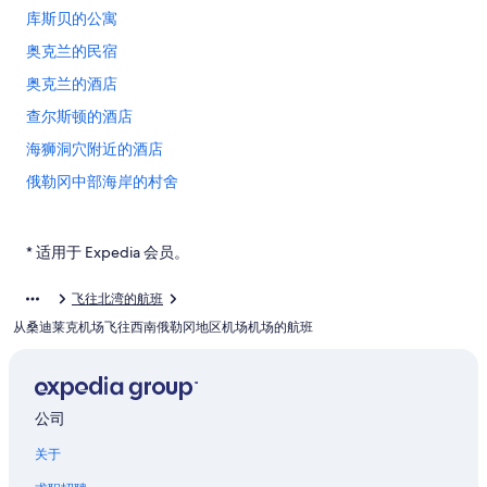
库斯贝的公寓
奥克兰的民宿
奥克兰的酒店
查尔斯顿的酒店
海狮洞穴附近的酒店
俄勒冈中部海岸的村舍
俄勒冈中部海岸的酒店
俄勒冈中部海岸的私人度假屋
* 适用于 Expedia 会员。
佛罗伦萨的农业旅游旅馆
飞往北湾的航班
佛罗伦萨的家庭旅馆
从桑迪莱克机场飞往西南俄勒冈地区机场机场的航班
佛罗伦萨的青年旅舍
位于佛罗伦萨的历史风格酒店
位于佛罗伦萨的浪漫酒店
公司
位于佛罗伦萨的酒庄酒店
关于
佛罗伦萨的酒店