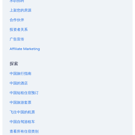
求职招聘
佛罗伦萨的农场
上架您的房源
佛罗伦萨的度假村
合作伙伴
雷神之井附近的酒店
投资者关系
位于罗斯堡的浪漫酒店
广告宣传
罗斯堡的酒店
Affiliate Marketing
罗斯堡的度假村
莎法利野生动物园附近的酒店
探索
温斯顿的酒店
中国旅行指南
埃尔迈拉的酒店
中国的酒店
北湾的农业旅游旅馆
中国短租住宿预订
位于北湾的Best Western酒店
中国旅游套票
位于北湾的娱乐场酒店
飞往中国的机票
北湾的酒店
中国自驾游租车
默特尔波因特的农业旅游旅馆
查看所有住宿类别
俄勒冈南部海岸的酒店