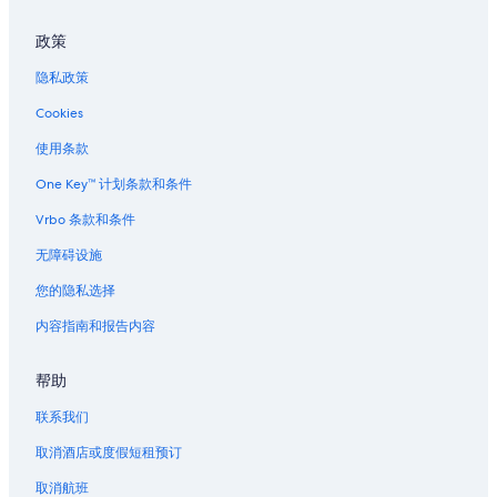
坎涌维尔的农场
政策
位于杜内斯城的豪华酒店
隐私政策
亚查茨的民宿
Cookies
亚查茨的村舍
使用条款
One Key™ 计划条款和条件
Vrbo 条款和条件
无障碍设施
您的隐私选择
内容指南和报告内容
帮助
联系我们
取消酒店或度假短租预订
取消航班