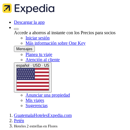
Descargar la app
Accede a ahorros al instante con los Precios para socios
Iniciar sesión
Más información sobre One Key
Mensajes
Planea tu viaje
Atención al cliente
español · USD · US
Anunciar una propiedad
Mis viajes
Sugerencias
Guatemala
Hoteles
Expedia.com
Petén
Hoteles 2 estrellas en Flores