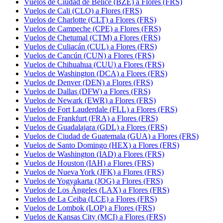
Vuelos de Ciudad de Belice (BZE) a Flores (FRS)
Vuelos de Cali (CLO) a Flores (FRS)
Vuelos de Charlotte (CLT) a Flores (FRS)
Vuelos de Campeche (CPE) a Flores (FRS)
Vuelos de Chetumal (CTM) a Flores (FRS)
Vuelos de Culiacán (CUL) a Flores (FRS)
Vuelos de Cancún (CUN) a Flores (FRS)
Vuelos de Chihuahua (CUU) a Flores (FRS)
Vuelos de Washington (DCA) a Flores (FRS)
Vuelos de Denver (DEN) a Flores (FRS)
Vuelos de Dallas (DFW) a Flores (FRS)
Vuelos de Newark (EWR) a Flores (FRS)
Vuelos de Fort Lauderdale (FLL) a Flores (FRS)
Vuelos de Frankfurt (FRA) a Flores (FRS)
Vuelos de Guadalajara (GDL) a Flores (FRS)
Vuelos de Ciudad de Guatemala (GUA) a Flores (FRS)
Vuelos de Santo Domingo (HEX) a Flores (FRS)
Vuelos de Washington (IAD) a Flores (FRS)
Vuelos de Houston (IAH) a Flores (FRS)
Vuelos de Nueva York (JFK) a Flores (FRS)
Vuelos de Yogyakarta (JOG) a Flores (FRS)
Vuelos de Los Ángeles (LAX) a Flores (FRS)
Vuelos de La Ceiba (LCE) a Flores (FRS)
Vuelos de Lombok (LOP) a Flores (FRS)
Vuelos de Kansas City (MCI) a Flores (FRS)