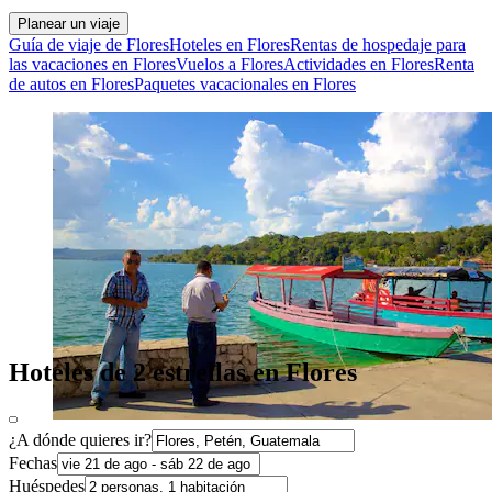
Planear un viaje
Guía de viaje de Flores
Hoteles en Flores
Rentas de hospedaje para
las vacaciones en Flores
Vuelos a Flores
Actividades en Flores
Renta
de autos en Flores
Paquetes vacacionales en Flores
Hoteles de 2 estrellas en Flores
¿A dónde quieres ir?
Fechas
Huéspedes