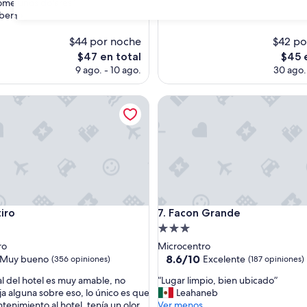
me unos dolares”
s)
opiniones)
lberto
31
$44 por noche
$42 po
El
El
$47 en total
$45 
precio
preci
9 ago. - 10 ago.
30 ago. 
actual
actual
es
es
o
Facon Grande
de
de
$47
$45
o
Facon Grande
iro
7. Facon Grande
d
Propiedad
de
ro
Microcentro
3.0
8.6
8.6/10
Muy bueno
Excelente
(356 opiniones)
(187 opiniones)
de
estrellas
“
al del hotel es muy amable, no
“Lugar limpio, bien ubicado”
10,
L
a alguna sobre eso, lo único es que
Leahaneb
Excelente,
u
ntenimiento al hotel, tenía un olor
Ver menos
(187