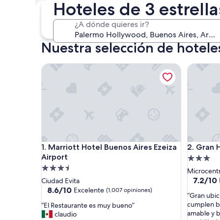
Hoteles de 3 estrel
Este fin de semana
P
7 ago. - 9 ago.
¿A dónde quieres ir?
Nuestra selección de hotele
Marriott Hotel Buenos Aires Ezeiza Airport
Gran Hot
Marriott Hotel Buenos Aires Ezeiza Airport
Gran Hot
1. Marriott Hotel Buenos Aires Ezeiza
2. Gran 
Airport
Propieda
Propiedad
de
Microcent
de
3.0
7.2
7.2/10
Ciudad Evita
de
3.5
8.6
estrellas
8.6/10
Excelente
(1,007 opiniones)
“
“Gran ubic
10,
de
estrellas
G
cumplen bi
“
“El Restaurante es muy bueno”
Bueno,
10,
r
amable y 
E
claudio
(1,003
Excelente,