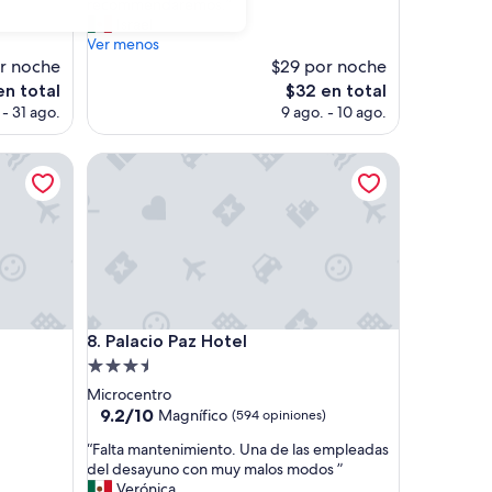
s
recommendaremos.”
opiniones)
e
Israel
r
Ver menos
v
r noche
$29 por noche
i
El
en total
$32 en total
c
o
precio
- 31 ago.
9 ago. - 10 ago.
i
actual
o
es
d
Palacio Paz Hotel
de
e
$32
l
h
o
t
e
l
f
Palacio Paz Hotel
u
8. Palacio Paz Hotel
e
Propiedad
f
de
Microcentro
a
3.5
9.2
9.2/10
Magnífico
(594 opiniones)
n
de
estrellas
t
“
“Falta mantenimiento. Una de las empleadas
10,
a
F
del desayuno con muy malos modos ”
Magnífico,
s
a
Verónica
(594