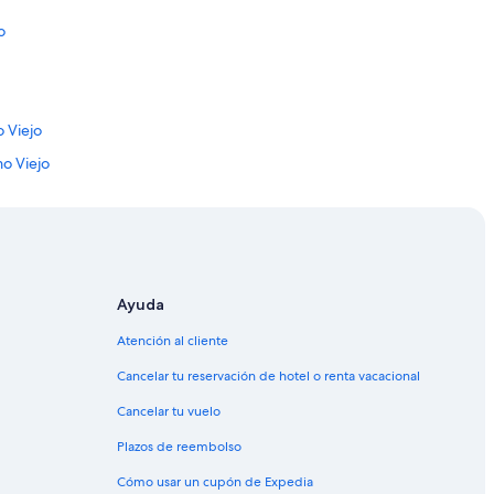
m
o
m
e
n
d
a
 Viejo
r
e
mo Viejo
m
o
s
e Buenos Aires
.
”
Ayuda
Atención al cliente
Cancelar tu reservación de hotel o renta vacacional
Cancelar tu vuelo
Plazos de reembolso
Cómo usar un cupón de Expedia