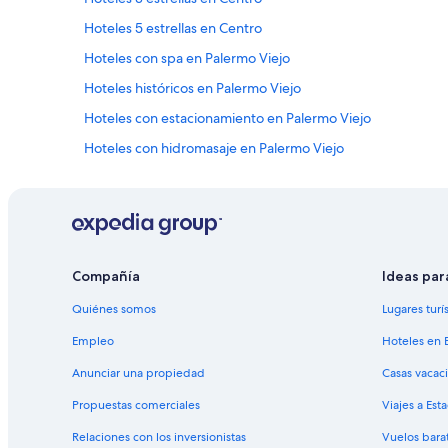
m
b
a
Hoteles 5 estrellas en Centro
i
n
á
t
Hoteles con spa en Palermo Viejo
n
e
d
Hoteles históricos en Palermo Viejo
n
o
i
Hoteles con estacionamiento en Palermo Viejo
m
m
e
i
Hoteles con hidromasaje en Palermo Viejo
u
e
n
Hoteles en Palermo Viejo
n
o
t
Hoteles cerca de Plaza Italia
s
o
d
a
Hoteles cerca de Distrito Arcos
o
l
l
Hoteles cerca de Centro de convenciones La Rural
h
Compañía
Ideas par
a
o
Hoteles familiares en Las Cañitas
r
t
Quiénes somos
Lugares turí
e
e
Hoteles en Las Cañitas
s
Empleo
Hoteles en 
l
”
Hoteles 3 estrellas en Villa Crespo
,
Anunciar una propiedad
Casas vacac
t
Hoteles cerca de Estación de tren 3 de Febrero de Buenos
e
Propuestas comerciales
Viajes a Est
n
Hoteles 3 estrellas en Microcentro
í
Relaciones con los inversionistas
Vuelos bara