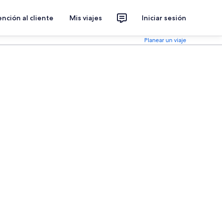
nción al cliente
Mis viajes
Iniciar sesión
Planear un viaje