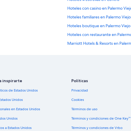
Hoteles con casino en Palermo Viej
Hoteles familiares en Palermo Viejo
Hoteles boutique en Palermo Viejo
Hoteles con restaurante en Palermo
Marriott Hotels & Resorts en Paler
Hoteles cerca de Palermo Soho
B&B en Estación de tren Palermo d
Hoteles 3 estrellas en Balvanera
Hoteles con spa en Las Cañitas
a inspirarte
Políticas
Hoteles con alberca en Las Cañitas
sticos de Estados Unidos
Privacidad
Hoteles 2 estrellas en Villa Crespo
Estados Unidos
Cookies
Hoteles 4 estrellas en Villa Crespo
ionales en Estados Unidos
Términos de uso
 Aires
Hoteles 2 estrellas en Microcentro
ados Unidos
Términos y condiciones de One Key™
Hoteles 4 estrellas en Microcentro
tos a Estados Unidos
Términos y condiciones de Vrbo