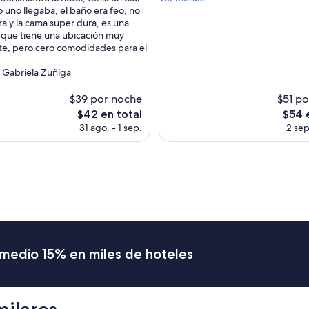
g
 uno llegaba, el baño era feo, no
opiniones)
a
ra y la cama super dura, es una
s)
r
rque tiene una ubicación muy
l
e, pero cero comodidades para el
i
m
i Gabriela Zuñiga
p
i
$39 por noche
$51 p
o
El
El
$42 en total
$54 
,
precio
preci
31 ago. - 1 sep.
2 sep
b
actual
actual
i
es
es
e
de
de
n
$42
$54
u
b
i
c
a
d
romedio 15% en miles de hoteles
o
”
milares