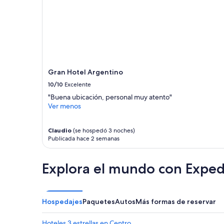
e
e
y
e
b
s
u
o
e
,
n
l
a
o
o
ú
Gran Hotel Argentino
n
n
10/10
Excelente
d
i
a
"Buena ubicación, personal muy atento"
c
,
Ver menos
o
m
e
e
s
a
Claudio
(se hospedó 3 noches)
q
Publicada hace 2 semanas
y
u
u
e
d
l
Explora el mundo con Exped
a
e
r
f
o
a
n
l
Hospedajes
Paquetes
Autos
Más formas de reservar
c
t
a
a
m
Hoteles 3 estrellas en Centro