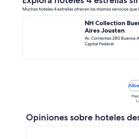
r
l
a
Muchos hoteles 4 estrellas ofrecen los mismos servicios que l
e
d
,
NH Collection Buenos Aires Jousten
e
n
NH Collection Bue
s
o
Aires Jousten
c
t
a
Av. Corrientes 280 Buenos A
e
n
Capital Federal
n
s
g
a
o
r
q
,
u
p
e
e
j
r
a
Albe
s
a
o
l
Prec
n
g
1
a
u
l
n
a
Opiniones sobre hoteles d
a
m
s
a
o
Gran Hotel Argentino
b
b
l
r