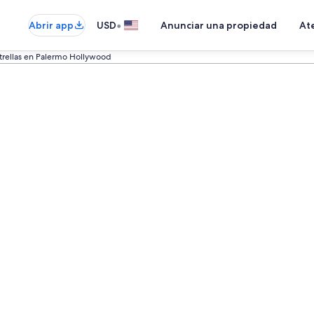
•
Abrir app
USD
Anunciar una propiedad
Ate
strellas en Palermo Hollywood