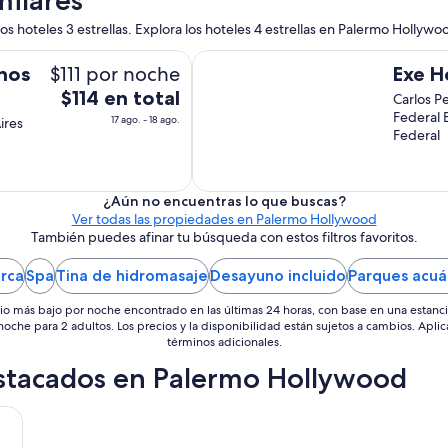
os hoteles 3 estrellas. Explora los hoteles 4 estrellas en Palermo Hollywo
Exe Hotel Colón
$111 por noche
nos
Exe H
El
$114 en total
Carlos Pe
precio
Federal 
17 ago. - 18 ago.
ires
Federal
es
de
$114
en
¿Aún no encuentras lo que buscas?
Ver todas las propiedades en Palermo Hollywood
total
También puedes afinar tu búsqueda con estos filtros favoritos.
por
noche
rca
Spa
Tina de hidromasaje
Desayuno incluido
Parques acuá
del
17
io más bajo por noche encontrado en las últimas 24 horas, con base en una estanc
ago
 noche para 2 adultos. Los precios y la disponibilidad están sujetos a cambios. Aplic
términos adicionales.
al
18
estacados en Palermo Hollywood
ago