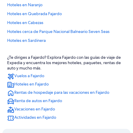
Hoteles en Naranjo
Hoteles en Quebrada Fajardo
Hoteles en Cabezas
Hoteles cerca de Parque Nacional Balneario Seven Seas
Hoteles en Sardinera
Hoteles cerca de Reserva Natural Las Cabezas de San Juan
¿Te diriges a Fajardo? Explora Fajardo con las guías de viaje de
Hoteles en Ceiba
Expedia y encuentra los mejores hoteles, paquetes, rentas de
Hoteles en Quebrada Vueltas
auto y mucho más.
Vuelos a Fajardo
Hoteles en Pitahaya
Hoteles en Fajardo
Hoteles de lujo en Las Croabas
Rentas de hospedaje para las vacaciones en Fajardo
Hoteles con vista en Las Croabas
Renta de autos en Fajardo
Hoteles en Las Croabas
Vacaciones en Fajardo
Hoteles cerca de Laguna Grande
Actividades en Fajardo