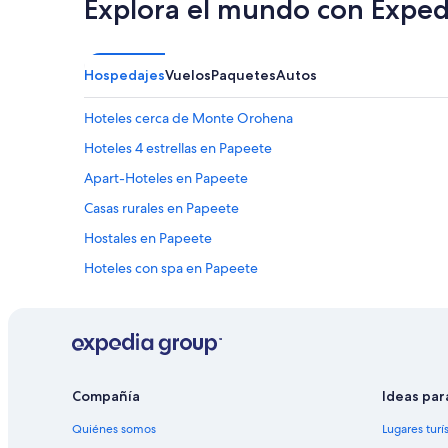
Explora el mundo con Exped
Hospedajes
Vuelos
Paquetes
Autos
Hoteles cerca de Monte Orohena
Hoteles 4 estrellas en Papeete
Apart-Hoteles en Papeete
Casas rurales en Papeete
Hostales en Papeete
Hoteles con spa en Papeete
Hoteles de lujo en Papeete
Hoteles románticos en Papeete
Hoteles con cocina en Papeete
Hoteles con alberca en Papeete
Compañía
Ideas par
Hoteles con hidromasaje en Papeete
Quiénes somos
Lugares turí