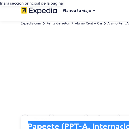
Ir a la sección principal de la página
Planea tu viaje
Expedia.com
Renta de autos
Alamo Rent A Car
Alamo Rent A 
Grandiosas ofertas de 
Entrega
Entrega
Papeete (PPT-A. Internacional de Tahiti Faaa)