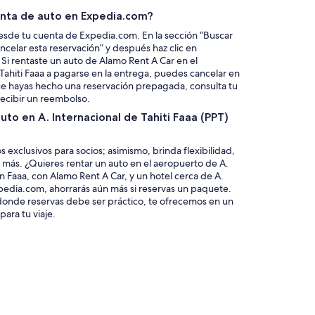
nta de auto en Expedia.com?
 desde tu cuenta de Expedia.com. En la sección “Buscar
ancelar esta reservación” y después haz clic en
rentaste un auto de Alamo Rent A Car en el
Tahiti Faaa a pagarse en la entrega, puedes cancelar en
e hayas hecho una reservación prepagada, consulta tu
a recibir un reembolso.
uto en A. Internacional de Tahiti Faaa (PPT)
 exclusivos para socios; asimismo, brinda flexibilidad,
 más. ¿Quieres rentar un auto en el aeropuerto de A.
en Faaa, con Alamo Rent A Car, y un hotel cerca de A.
xpedia.com, ahorrarás aún más si reservas un paquete.
onde reservas debe ser práctico, te ofrecemos en un
ara tu viaje.