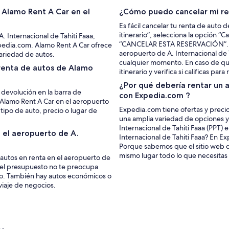
n Alamo Rent A Car en el
¿Cómo puedo cancelar mi re
Es fácil cancelar tu renta de auto
itinerario”, selecciona la opción “C
 Internacional de Tahiti Faaa,
“CANCELAR ESTA RESERVACIÓN”. Si 
Expedia.com. Alamo Rent A Car ofrece
aeropuerto de A. Internacional de 
variedad de autos.
cualquier momento. En caso de qu
renta de autos de Alamo
itinerario y verifica si calificas par
¿Por qué debería rentar un a
y devolución en la barra de
con Expedia.com ?
 Alamo Rent A Car en el aeropuerto
Expedia.com tiene ofertas y precios
tipo de auto, precio o lugar de
una amplia variedad de opciones y
Internacional de Tahiti Faaa (PPT) 
 el aeropuerto de A.
Internacional de Tahiti Faaa? En E
Porque sabemos que el sitio web d
mismo lugar todo lo que necesitas p
autos en renta en el aeropuerto de
Si el presupuesto no te preocupa
ivo. También hay autos económicos o
viaje de negocios.