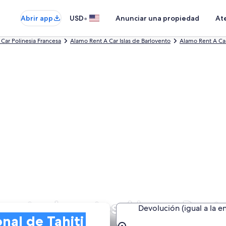
•
Abrir app
USD
Anunciar una propiedad
Ate
Car Polinesia Francesa
Alamo Rent A Car Islas de Barlovento
Alamo Rent A Ca
renta de autos Alamo Rent 
Devolución (igual a la e