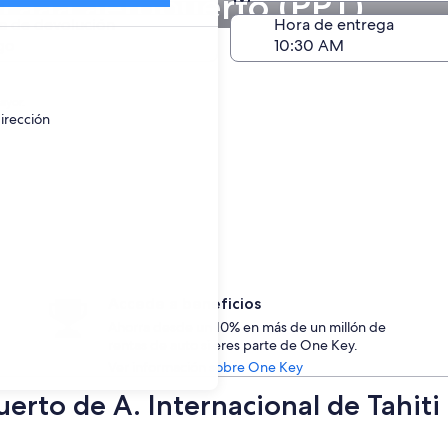
i Faaa aeropuerto (PPT)
Devolución (igual a la e
a de devolución
Hora de entrega
go
ayor.
irección
Accede a beneficios
Ahorra desde un 10% en más de un millón de
rentas de auto si eres parte de One Key.
Ver información sobre One Key
uerto de A. Internacional de Tahit