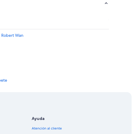
e Robert Wan
eete
apeete
e
Ayuda
erto en Papeete
Atención al cliente