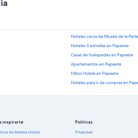
ia
Hoteles cerca de Musée de la Perl
Hoteles 5 estrellas en Papeete
Casas de huéspedes en Papeete
Apartamentos en Papeete
Hilton Hotels en Papeete
Hoteles para ir de compras en Pap
Hoteles en la playa en Papeete
Hoteles baratos en Papeete
Hoteles con estacionamiento en P
Hoteles con restaurante en Papeet
a inspirarte
Políticas
Hoteles con traslado del/al aeropu
sticos de Estados Unidos
Privacidad