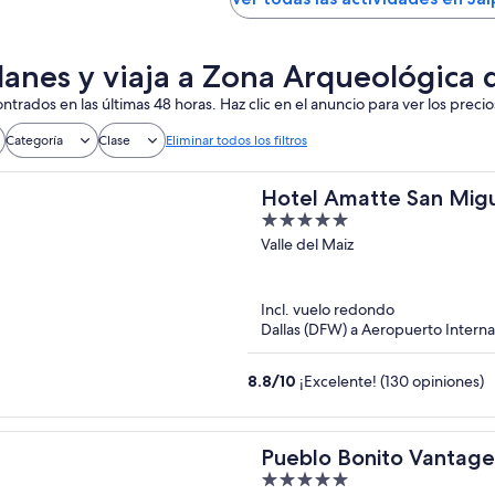
lanes y viaja a Zona Arqueológica
ntrados en las últimas 48 horas. Haz clic en el anuncio para ver los precio
Categoría
Clase
Eliminar todos los filtros
Hotel Amatte San Migu
5
out
Valle del Maiz
of
5
Incl. vuelo redondo
Dallas (DFW) a Aeropuerto Intern
8.8
/
10
¡Excelente! (130 opiniones)
Pueblo Bonito Vantage
5