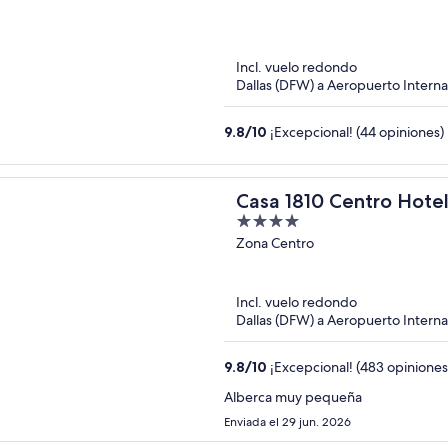
out
of
5
Incl. vuelo redondo
Dallas (DFW) a Aeropuerto Intern
9.8
/
10
¡Excepcional! (44 opiniones)
Casa 1810 Centro Hote
4
out
Zona Centro
of
5
Incl. vuelo redondo
Dallas (DFW) a Aeropuerto Intern
9.8
/
10
¡Excepcional! (483 opiniones
Alberca muy pequeña
Enviada el 29 jun. 2026