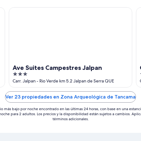
5
Ave Suites Campestres Jalpan
Ca
Ave Suites Campestres Jalpan
3
out
Carr. Jalpan - Rio Verde km 5.2 Jalpan de Serra QUE
of
5
Ver 23 propiedades en Zona Arqueológica de Tancama
io más bajo por noche encontrado en las últimas 24 horas, con base en una estanc
 noche para 2 adultos. Los precios y la disponibilidad están sujetos a cambios. Aplic
términos adicionales.