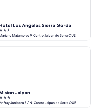
Hotel Los Ángeles Sierra Gorda
2.5
out
Mariano Matamoros 9, Centro Jalpan de Serra QUE
of
5
sion Jalpan
Mision Jalpan
3
out
Av Fray Junipero S / N, Centro Jalpan de Serra QUE
of