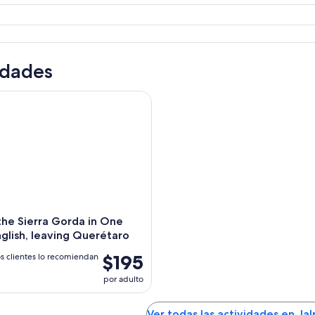
idades
e Sierra Gorda in One day in English, leaving Querétaro
the Sierra Gorda in One
nglish, leaving Querétaro
$195
s clientes lo recomiendan
por adulto
Ver todas las actividades en Ja