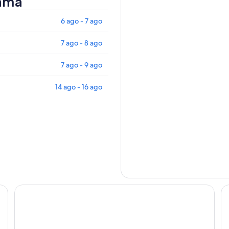
cama
6 ago - 7 ago
7 ago - 8 ago
7 ago - 9 ago
14 ago - 16 ago
Río HOTEL y glamping
Ho