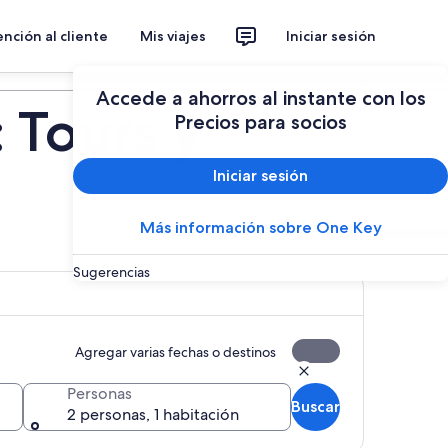
nción al cliente
Mis viajes
Iniciar sesión
Planear un viaje
Accede a ahorros al instante con los
 Tours y
Precios para socios
Iniciar sesión
Más información sobre One Key
Sugerencias
Agregar varias fechas o destinos
Personas
Buscar
2 personas, 1 habitación