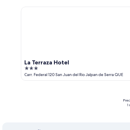
5
La Terraza Hotel
La Terraza Hotel
3
out
Carr. Federal 120 San Juan del Rio Jalpan de Serra QUE
of
5
Prec
1