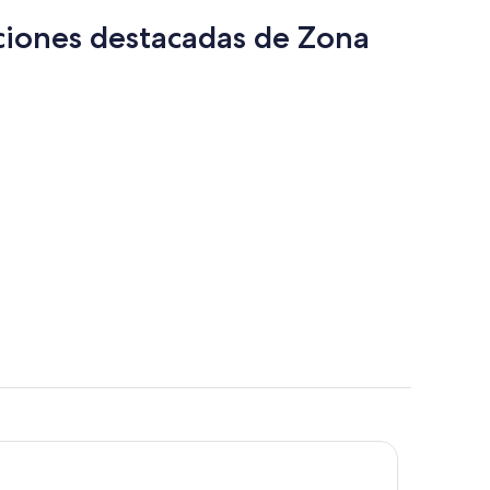
persona
cciones destacadas de Zona