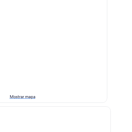
Mostrar mapa
tel Los Ángeles Sierra Gorda