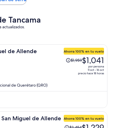
 de Tancama
s actualizados.
el de Allende
Ahorra 100% en tu vuelo
El
$1,041
$1,959
precio
por persona
era
11 oct - 16 oct
precio hace 18 horas
de
$1,959
acional de Querétaro (QRO)
y
ahora
es
de
$1,041
por
 San Miguel de Allende
Ahorra 100% en tu vuelo
persona
El
$1,229
$2,454