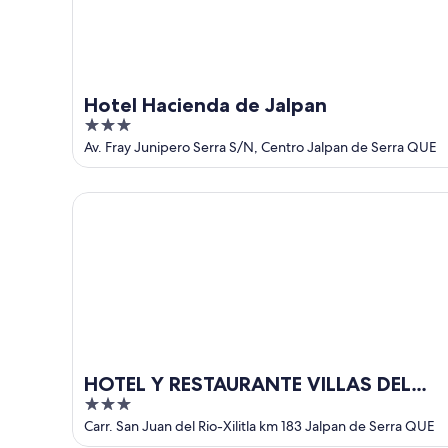
9
14
ago
ago
-
16
ago
Hotel Hacienda de Jalpan
3
out
Av. Fray Junipero Serra S/N, Centro Jalpan de Serra QUE
of
5
HOTEL Y RESTAURANTE VILLAS DEL SOL
HOTEL Y RESTAURANTE VILLAS DEL
3
SOL
out
Carr. San Juan del Rio-Xilitla km 183 Jalpan de Serra QUE
of