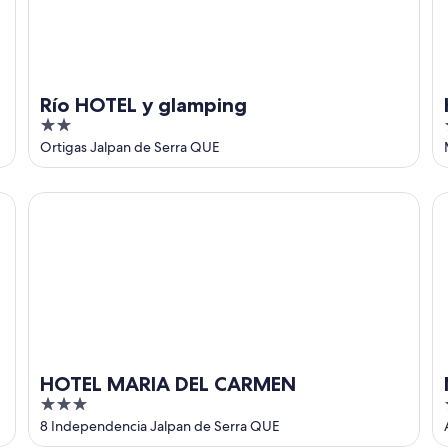
Río HOTEL y glamping
2
out
Ortigas Jalpan de Serra QUE
of
5
HOTEL MARIA DEL CARMEN
Mi
HOTEL MARIA DEL CARMEN
3
out
8 Independencia Jalpan de Serra QUE
of