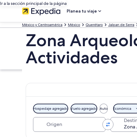
Ir a la sección principal de la página
Planea tu viaje
México y Centroamérica
México
Querétaro
Jalpan de Serra
Zona Arqueoló
Actividades
Hospedaje agregado
Vuelo agregado
Auto
Económica
Origen
Desti