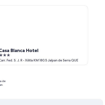
5
sa Blanca Hotel
Casa Blanca Hotel
3
out
Carr. Fed. S. J. R - Xilitla KM 180.5 Jalpan de Serra QUE
of
5
ia de
an