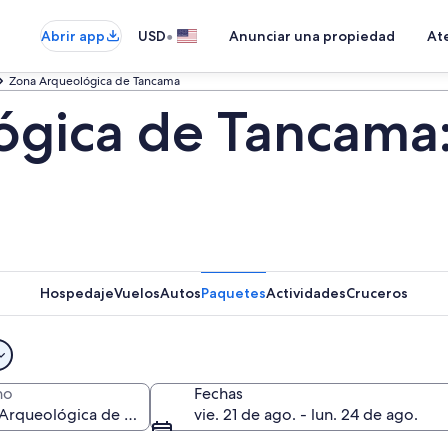
•
Abrir app
USD
Anunciar una propiedad
Ate
Zona Arqueológica de Tancama
gica de Tancama:
Hospedaje
Vuelos
Autos
Paquetes
Actividades
Cruceros
no
Fechas
vie. 21 de ago. - lun. 24 de ago.