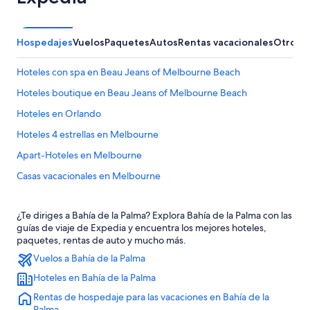
Hospedajes
Vuelos
Paquetes
Autos
Rentas vacacionales
Otros
Hoteles con spa en Beau Jeans of Melbourne Beach
Hoteles boutique en Beau Jeans of Melbourne Beach
Hoteles en Orlando
Hoteles 4 estrellas en Melbourne
Apart-Hoteles en Melbourne
Casas vacacionales en Melbourne
Apartamentos en Melbourne
¿Te diriges a Bahía de la Palma? Explora Bahía de la Palma con las
Hoteles en la playa en Melbourne
guías de viaje de Expedia y encuentra los mejores hoteles,
Hoteles románticos en Melbourne
paquetes, rentas de auto y mucho más.
Vuelos a Bahía de la Palma
Hoteles baratos en Melbourne
Hoteles en Bahía de la Palma
Hoteles con cocina en Melbourne
Rentas de hospedaje para las vacaciones en Bahía de la
Hoteles para bodas en Melbourne
Palma