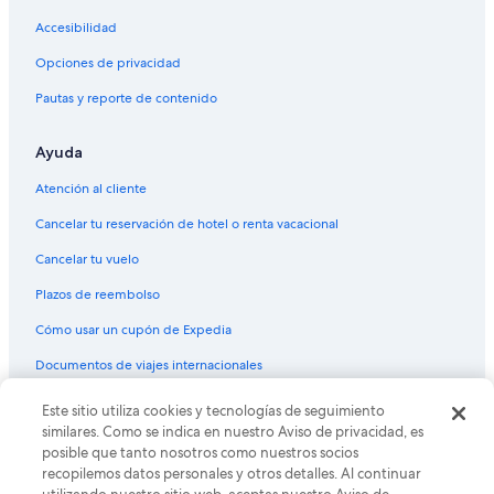
Hoteles para bodas en Melbourne Beach
Accesibilidad
Hoteles que aceptan mascotas en Melbourne Beach
Opciones de privacidad
Hoteles en Melbourne Beach
Pautas y reporte de contenido
Moteles en Melbourne Beach
Ayuda
Villas en Melbourne Beach
Atención al cliente
Cancelar tu reservación de hotel o renta vacacional
Cancelar tu vuelo
Plazos de reembolso
Cómo usar un cupón de Expedia
Documentos de viajes internacionales
Este sitio utiliza cookies y tecnologías de seguimiento
© 2026 Expedia, Inc., una empresa de Expedia Group. Todos los
derechos reservados. Expedia y el logo de Expedia son marcas
similares. Como se indica en nuestro Aviso de privacidad, es
registradas o marcas comerciales de Expedia, Inc. CST# 2029030-50.
posible que tanto nosotros como nuestros socios
recopilemos datos personales y otros detalles. Al continuar