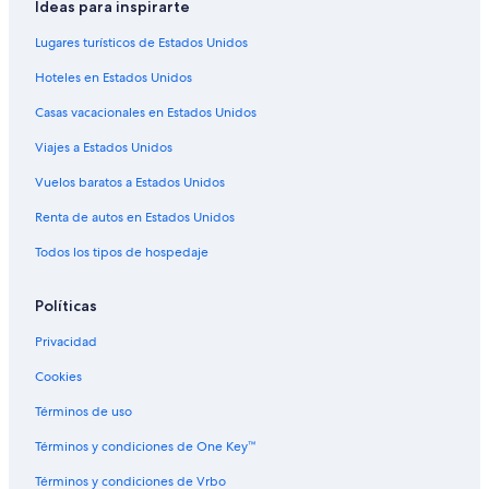
Ideas para inspirarte
Hoteles con alberca en Claytons
Lugares turísticos de Estados Unidos
Hoteles 3 estrellas en Melbourne Beach
Hoteles en Estados Unidos
Casas de campo en Melbourne Beach
Casas vacacionales en Estados Unidos
Casas de ciudad en Melbourne Beach
Viajes a Estados Unidos
Casas de huéspedes en Melbourne Beach
Casas vacacionales en Melbourne Beach
Vuelos baratos a Estados Unidos
Casas flotantes en Melbourne Beach
Renta de autos en Estados Unidos
Casas rurales en Melbourne Beach
Todos los tipos de hospedaje
Resorts en Melbourne Beach
Políticas
Apartamentos en Melbourne Beach
Privacidad
Hoteles todo incluido en Melbourne Beach
Cookies
Hoteles en la playa en Melbourne Beach
Hoteles románticos en Melbourne Beach
Términos de uso
Hoteles con vista al mar en Melbourne Beach
Términos y condiciones de One Key™
Hoteles con vista en Melbourne Beach
Términos y condiciones de Vrbo