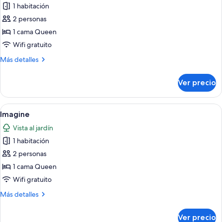
1 habitación
fotos
de
2 personas
Blaues
1 cama Queen
Schaf
Wifi gratuito
Más
Más detalles
detalles
sobre
Ver precio
Blaues
Schaf
Abrir
Un dormitorio con un mural de vistas
5
Imagine
todas
Vista al jardín
las
1 habitación
fotos
de
2 personas
Imagine
1 cama Queen
Wifi gratuito
Más
Más detalles
detalles
sobre
Ver precio
Imagine