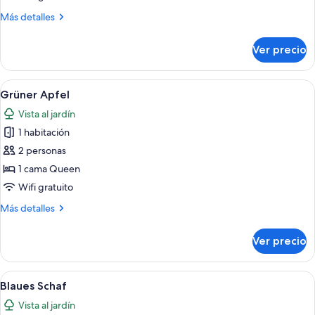
Más
Más detalles
detalles
sobre
Ver precio
Gelbe
Schnecke
Abrir
Una habitación de hotel con dos cama
9
Grüner Apfel
todas
Vista al jardín
las
1 habitación
fotos
de
2 personas
Grüner
1 cama Queen
Apfel
Wifi gratuito
Más
Más detalles
detalles
sobre
Ver precio
Grüner
Apfel
Abrir
Un dormitorio con una cama grande, 
8
Blaues Schaf
todas
Vista al jardín
las