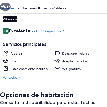
erior
Siguiente
108+
Resumen
Habitaciones
Ubicación
Políticas
VIP Access
Opiniones
Excelente
8.8
Ver las 392 opiniones
8.8 de 10,
Servicios principales
Alberca
Desayuno incluido
Exterior
Spa
Acepta mascotas
Estacionamiento incluido
Wifi gratuito
Ver todos
Opciones de habitación
Consulta la disponibilidad para estas fechas