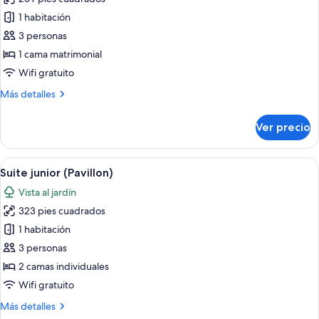
fotos
de
1 habitación
Habitación
3 personas
doble
1 cama matrimonial
(Schloss)
Wifi gratuito
Más
Más detalles
detalles
sobre
Ver precio
Habitación
doble
(Schloss)
Abrir
Un dormitorio moderno con una cama gr
5
Suite junior (Pavillon)
todas
Vista al jardín
las
323 pies cuadrados
fotos
de
1 habitación
Suite
3 personas
junior
2 camas individuales
(Pavillon)
Wifi gratuito
Más
Más detalles
detalles