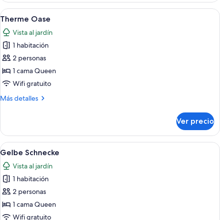
Abrir
Una habitación de hotel moderna con 
10
Therme Oase
todas
Vista al jardín
las
1 habitación
fotos
de
2 personas
Therme
1 cama Queen
Oase
Wifi gratuito
Más
Más detalles
detalles
sobre
Ver precio
Therme
Oase
Abrir
Un dormitorio con cama, sofá, ventan
9
Gelbe Schnecke
todas
Vista al jardín
las
1 habitación
fotos
de
2 personas
Gelbe
1 cama Queen
Schnecke
Wifi gratuito