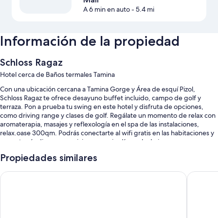
A 6 min en auto
- 5.4 mi
Información de la propiedad
Schloss Ragaz
Hotel cerca de Baños termales Tamina
Con una ubicación cercana a Tamina Gorge y Área de esquí Pizol,
Schloss Ragaz te ofrece desayuno buffet incluido, campo de golf y
terraza. Pon a prueba tu swing en este hotel y disfruta de opciones,
como driving range y clases de golf. Regálate un momento de relax con
aromaterapia, masajes y reflexología en el spa de las instalaciones,
relax.oase 300qm. Podrás conectarte al wifi gratis en las habitaciones y
encontrarás diversos servicios, como jardín y sala de juegos.
También podrás disfrutar de otros servicios, como:
Propiedades similares
Alberca al aire libre por temporada con camastros
Hotel Krone by bsmart
Esos Hot
Estacionamiento gratis
Periódicos gratis, muebles de exterior y información sobre tours en
bicicleta