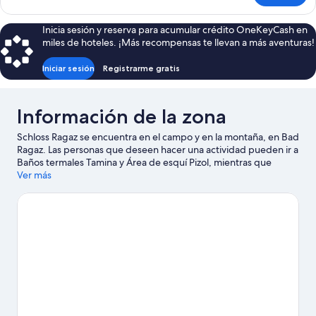
Inicia sesión y reserva para acumular crédito OneKeyCash en
miles de hoteles. ¡Más recompensas te llevan a más aventuras!
Iniciar sesión
Registrarme gratis
Información de la zona
Schloss Ragaz se encuentra en el campo y en la montaña, en Bad
Ragaz. Las personas que deseen hacer una actividad pueden ir a
Baños termales Tamina y Área de esquí Pizol, mientras que
quienes quieran apreciar la belleza natural del área pueden
Ver más
visitar Tamina Gorge y Pizol (montaña). Asiste a un evento o
partido en Estadio Rheinpark, y haz algo de tiempo para
conocer Heidiland, una de las atracciones imperdibles del lugar.
Diviértete en las montañas con pistas de ski y telesquís, o
prueba otras actividades al aire libre, como paseos con raquetas
de nieve y paseos en trineo.
Visita nuestra guía de Bad Ragaz