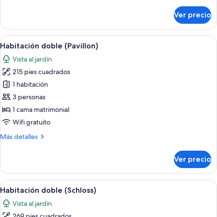
detalles
sobre
Ver precio
Habitación
individual
(Residenz)
Abrir
Habitación de hotel con cama, escritorio,
6
Habitación doble (Pavillon)
todas
Vista al jardín
las
215 pies cuadrados
fotos
de
1 habitación
Habitación
3 personas
doble
1 cama matrimonial
(Pavillon)
Wifi gratuito
Más
Más detalles
detalles
sobre
Ver precio
Habitación
doble
(Pavillon)
Abrir
Un dormitorio con una cama de madera, 
10
Habitación doble (Schloss)
todas
Vista al jardín
las
269 pies cuadrados