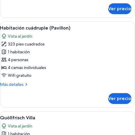
sobre
Ver precio
Suite
junior
(Pavillon)
Abrir
Una habitación de hotel moderna con p
6
Habitación cuádruple (Pavillon)
todas
Vista al jardín
las
323 pies cuadrados
fotos
de
1 habitación
Habitación
4 personas
cuádruple
4 camas individuales
(Pavillon)
Wifi gratuito
Más
Más detalles
detalles
sobre
Ver precio
Habitación
cuádruple
(Pavillon)
Abrir
Una habitación de hotel moderna con 
10
Quöllfrisch Villa
todas
Vista al jardín
las
1 habitación