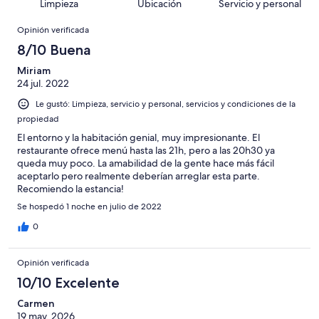
de
Basada
Limpieza
Ubicación
Servicio y personal
opiniones
36
Terrible.
392
en
Opiniones
de
Basada
opiniones
Opinión verificada
5
392
en
de
8/10 Buena
opiniones
5
392
de
Miriam
opiniones
24 jul. 2022
392
opiniones
Le gustó: Limpieza, servicio y personal, servicios y condiciones de la
propiedad
El entorno y la habitación genial, muy impresionante. El
restaurante ofrece menú hasta las 21h, pero a las 20h30 ya
queda muy poco. La amabilidad de la gente hace más fácil
aceptarlo pero realmente deberían arreglar esta parte.
Recomiendo la estancia!
Se hospedó 1 noche en julio de 2022
0
Opinión verificada
10/10 Excelente
Carmen
19 may. 2026