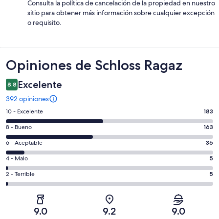
Consulta la política de cancelación de la propiedad en nuestro
sitio para obtener más información sobre cualquier excepción
o requisito.
Opiniones
Opiniones de Schloss Ragaz
Excelente
8.8
392 opiniones
Puntuación
10 - Excelente
183
de
Puntuación
8 - Bueno
163
10,
de
es
Puntuación
6 - Aceptable
36
8,
decir,
de
es
Puntuación
4 - Malo
5
Excelente.
6,
decir,
de
Basada
es
Puntuación
2 - Terrible
5
Bueno.
4,
en
decir,
de
Basada
es
183
Aceptable.
2,
en
decir,
de
Basada
es
163
Malo.
9.0
9.2
9.0
392
en
decir,