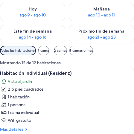
Consulta la disponibilidad para hoy ago 9 - ago 10
Consulta la disponibilidad par
Hoy
Mañana
ago 9 - ago 10
ago 10 - ago 11
Consulta la disponibilidad para este fin de semana ago 14 - ag
Consulta la disponibilidad pa
Este fin de semana
Próximo fin de semana
ago 14 - ago 16
ago 21 - ago 23
Filtros
Todas las habitaciones
1 cama
2 camas
3 camas o más
disponibles
para
Mostrando 12 de 12 habitaciones
las
Abrir
Una habitación acogedora con cama, un
5
Habitación individual (Residenz)
habitaciones
todas
Vista al jardín
las
215 pies cuadrados
fotos
de
1 habitación
Habitación
1 persona
individual
1 cama individual
(Residenz)
Wifi gratuito
Más
Más detalles