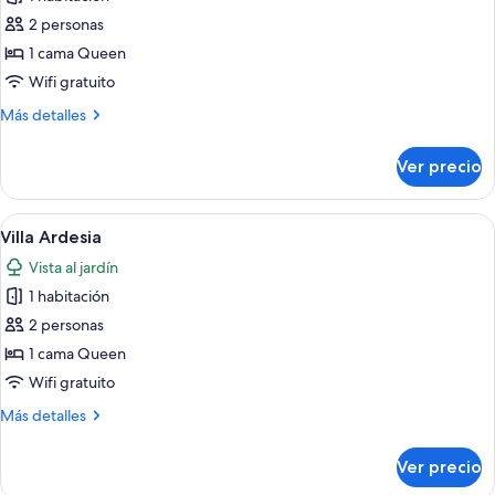
fotos
de
2 personas
Quöllfrisch
1 cama Queen
Villa
Wifi gratuito
Más
Más detalles
detalles
sobre
Ver precio
Quöllfrisch
Villa
Abrir
Un dormitorio con una cama, un armari
7
Villa Ardesia
todas
Vista al jardín
las
1 habitación
fotos
de
2 personas
Villa
1 cama Queen
Ardesia
Wifi gratuito
Más
Más detalles
detalles
sobre
Ver precio
Villa
Ardesia