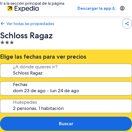
Ir a la sección principal de la página
Descargar la app
Ver todas las propiedades
Schloss Ragaz
Propiedad
de
3.0
Elige las fechas para ver precios
estrellas
¿A dónde quieres ir?
Fechas
Huéspedes
Buscar