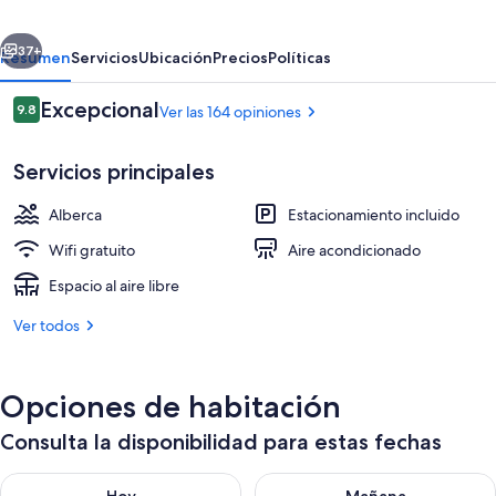
Retreat
erior
Siguiente
37+
Resumen
Servicios
Ubicación
Precios
Políticas
Opiniones
Excepcional
9.8
Ver las 164 opiniones
9.8 de 10,
Servicios principales
Alberca
Estacionamiento incluido
Wifi gratuito
Aire acondicionado
Espacio al aire libre
Terraza o patio
Ver todos
Opciones de habitación
Consulta la disponibilidad para estas fechas
Consulta la disponibilidad para hoy ago 8 - ago 9
Consulta la disponibilidad pa