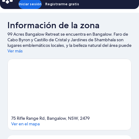
size
permitted)
Iniciar sesión
Registrarme gratis
(Children
under
12
Información de la zona
not
permitted)
99 Acres Bangalow Retreat se encuentra en Bangalow. Faro de
Cabo Byron y Castillo de Cristal y Jardines de Shambhala son
lugares emblemáticos locales, y la belleza natural del área puede
apreciarse en Hayters Hill Nature Reserve y Parque nacional
Ver más
Arakwal.
Visita nuestra guía de Bangalow
Ver más casas de vacaciones en Bangalow
75 Rifle Range Rd, Bangalow, NSW, 2479
Ver en el mapa