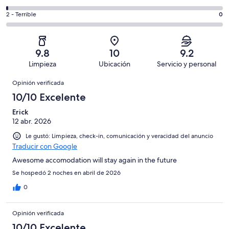
Excelente.
6,
decir,
de
Basada
es
Puntuación
2 - Terrible
0
Bueno.
4,
en
decir,
de
Basada
es
146
Aceptable.
2,
en
decir,
de
Basada
es
14
Malo.
9.8
10
9.2
164
en
decir,
de
Basada
Limpieza
Ubicación
Servicio y personal
opiniones
2
Terrible.
164
en
Opiniones
de
Basada
opiniones
Opinión verificada
2
164
en
de
10/10 Excelente
opiniones
0
164
de
Erick
opiniones
12 abr. 2026
164
opiniones
Le gustó: Limpieza, check-in, comunicación y veracidad del anuncio
Traducir con Google
Awesome accomodation will stay again in the future
Se hospedó 2 noches en abril de 2026
0
Opinión verificada
10/10 Excelente