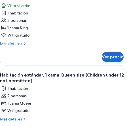
todas
(Children
Vista al jardín
under
las
12
1 habitación
fotos
not
de
2 personas
permitted)
Habitación
1 cama King
Deluxe
Wifi gratuito
(3
Más
Más detalles
-
detalles
Children
sobre
Ver precio
Habitación
under
Deluxe
12
(3
Abrir
Un dormitorio con una cama grande, un
not
5
-
Habitación estándar, 1 cama Queen size (Children under 12
todas
permitted)
Children
not permitted)
under
las
1 habitación
12
fotos
not
2 personas
de
permitted)
1 cama Queen
Habitación
estándar,
Wifi gratuito
1
Más
Más detalles
cama
detalles