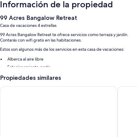
Información de la propiedad
99 Acres Bangalow Retreat
Casa de vacaciones 4 estrellas
99 Acres Bangalow Retreat te ofrece servicios como terraza y jardín.
Contarás con wifi gratis en las habitaciones.
Estos son algunos más de los servicios en esta casa de vacaciones:
Alberca al aire libre
Estacionamiento gratis
Check-out exprés, check-in exprés y no se permite fumar en la
Propiedades similares
propiedad
Resguardo de equipaje y juegos
Discovery Parks - Byron Bay
Drifter 
Características de la habitación
Todas las habitaciones cuenta con muebles diferentes, y brindan
comodidades como aire acondicionado y batas, además de beneficios
como wifi gratis.
Otros de los servicios que también disfrutarás son: