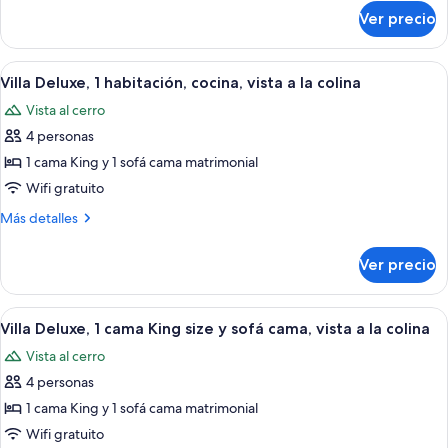
sobre
Queen
Ver precio
Habitación
size
estándar,
(Children
1
Abrir
Una casa moderna con una terraza ampl
11
under
cama
Villa Deluxe, 1 habitación, cocina, vista a la colina
todas
Queen
12
Vista al cerro
size
las
not
(Children
4 personas
fotos
permitted)
under
de
1 cama King y 1 sofá cama matrimonial
12
Villa
not
Wifi gratuito
permitted)
Deluxe,
Más
Más detalles
1
detalles
habitación,
sobre
Ver precio
Villa
cocina,
Deluxe,
vista
1
Abrir
Una casa moderna con una terraza ampl
a
10
habitación,
Villa Deluxe, 1 cama King size y sofá cama, vista a la colina
todas
cocina,
la
Vista al cerro
vista
las
colina
a
4 personas
fotos
la
de
1 cama King y 1 sofá cama matrimonial
colina
Villa
Wifi gratuito