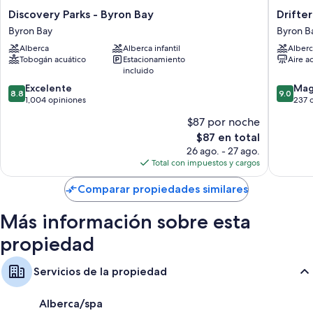
Regaderas, tinas o regaderas y amenidades de baño gratuitas
Discovery
Drifter
Discovery Parks - Byron Bay
Drifte
Calefacción y servicio de limpieza limitado
Parks
Byron
Byron Bay
Byron B
-
Bay
Alberca
Alberca infantil
Alberc
Byron
Byron
Tobogán acuático
Estacionamiento
Aire a
Bay
Bay
incluido
Byron
8.8
9.0
Bay
Excelente
Mag
8.8
9.0
de
de
1,004 opiniones
237 
10,
10,
$87 por noche
Excelente,
Magnífi
El
$87 en total
1,004
237
precio
opiniones
opinion
26 ago. - 27 ago.
actual
Total con impuestos y cargos
es
de
Comparar propiedades similares
$87
Más información sobre esta
propiedad
Servicios de la propiedad
Alberca/spa