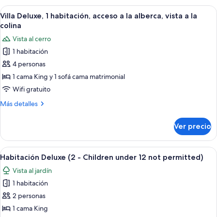
para
1
Abrir
Una casa moderna con una terraza ampl
10
personas
habitación,
Villa Deluxe, 1 habitación, acceso a la alberca, vista a la
todas
con
discapacitadas,
colina
acceso
las
vista
Vista al cerro
para
fotos
a
personas
1 habitación
de
discapacitadas,
la
4 personas
Villa
vista
colina
a
Deluxe,
1 cama King y 1 sofá cama matrimonial
la
1
Wifi gratuito
colina
habitación,
Más
Más detalles
acceso
detalles
a
sobre
Ver precio
Villa
la
Deluxe,
alberca,
1
Abrir
Un dormitorio moderno con un ventan
vista
5
habitación,
Habitación Deluxe (2 - Children under 12 not permitted)
todas
acceso
a
Vista al jardín
a
las
la
la
1 habitación
fotos
colina
alberca,
de
2 personas
vista
Habitación
a
1 cama King
la