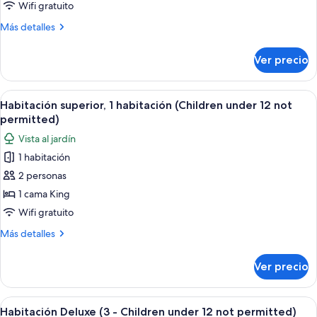
Deluxe
Wifi gratuito
colina
(2
Más
Más detalles
-
detalles
Children
sobre
Ver precio
Habitación
under
Deluxe
12
(2
Abrir
Un dormitorio con una cama grande, un
not
4
-
Habitación superior, 1 habitación (Children under 12 not
todas
permitted)
Children
permitted)
under
las
Vista al jardín
12
fotos
not
1 habitación
de
permitted)
2 personas
Habitación
superior,
1 cama King
1
Wifi gratuito
habitación
Más
Más detalles
(Children
detalles
under
sobre
Ver precio
Habitación
12
superior,
not
1
Abrir
Un dormitorio con una cama grande, un
permitted)
4
habitación
Habitación Deluxe (3 - Children under 12 not permitted)