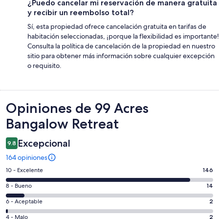
¿Puedo cancelar mi reservación de manera gratuita
y recibir un reembolso total?
Sí, esta propiedad ofrece cancelación gratuita en tarifas de
habitación seleccionadas, ¡porque la flexibilidad es importante!
Consulta la política de cancelación de la propiedad en nuestro
sitio para obtener más información sobre cualquier excepción
o requisito.
Opiniones
Opiniones de 99 Acres
Bangalow Retreat
Excepcional
9.8
164 opiniones
Puntuación
10 - Excelente
146
de
Puntuación
8 - Bueno
14
10,
de
es
Puntuación
6 - Aceptable
2
8,
decir,
de
es
Puntuación
4 - Malo
2