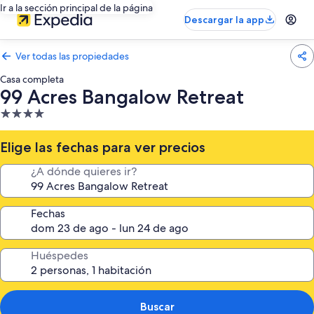
Ir a la sección principal de la página
Descargar la app
Ver todas las propiedades
Casa completa
99 Acres Bangalow Retreat
Propiedad
de
4.0
Elige las fechas para ver precios
estrellas
¿A dónde quieres ir?
Fechas
Huéspedes
Buscar