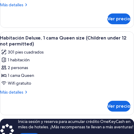
Deluxe,
Más
Más detalles
1
detalles
cama
sobre
Ver precio
Villa
King
Deluxe,
size
1
Abrir
Un dormitorio con una cama grande, un
y
4
cama
Habitación Deluxe, 1 cama Queen size (Children under 12
todas
King
sofá
not permitted)
size
las
cama,
301 pies cuadrados
y
fotos
vista
sofá
1 habitación
de
a
cama,
2 personas
Habitación
vista
la
a
Deluxe,
1 cama Queen
colina
la
1
Wifi gratuito
colina
cama
Más
Más detalles
Queen
detalles
size
sobre
Ver precio
Habitación
(Children
Deluxe,
under
1
Inicia sesión y reserva para acumular crédito OneKeyCash en
12
cama
miles de hoteles. ¡Más recompensas te llevan a más aventuras!
Queen
not