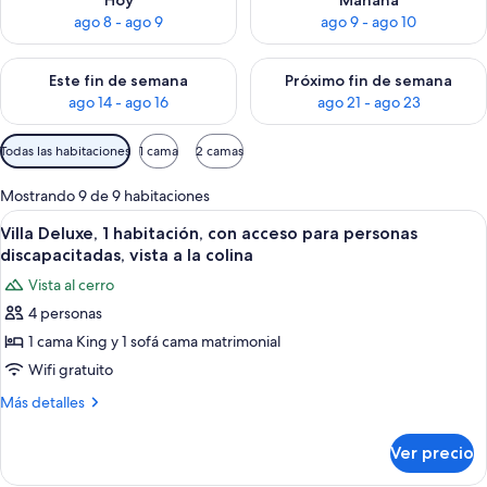
Hoy
Mañana
ago 8 - ago 9
ago 9 - ago 10
Consulta la disponibilidad para este fin de semana ago 14 - ag
Consulta la disponibilidad pa
Este fin de semana
Próximo fin de semana
ago 14 - ago 16
ago 21 - ago 23
Filtros
Todas las habitaciones
1 cama
2 camas
disponibles
para
Mostrando 9 de 9 habitaciones
las
Abrir
Una casa moderna con un amplio ventan
10
Villa Deluxe, 1 habitación, con acceso para personas
habitaciones
todas
discapacitadas, vista a la colina
las
Vista al cerro
fotos
4 personas
de
1 cama King y 1 sofá cama matrimonial
Villa
Deluxe,
Wifi gratuito
1
Más
Más detalles
habitación,
detalles
sobre
con
Ver precio
Villa
acceso
Deluxe,