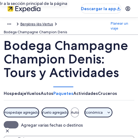
Ir a la sección principal de la página
Descargar la app
Planear un
Bergères-lès-Vertus
viaje
Bodega Champagne Champion Denis
Bodega Champagne
Champion Denis:
Tours y Actividades
Hospedaje
Vuelos
Autos
Paquetes
Actividades
Cruceros
Hospedaje agregado
Vuelo agregado
Auto
Económica
Agregar varias fechas o destinos