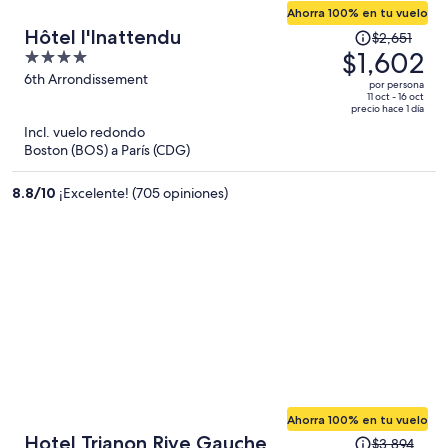
Ahorra 100% en tu vuelo
El
Hôtel l'Inattendu
$2,651
precio
$1,602
4
era
out
6th Arrondissement
por persona
de
of
11 oct - 16 oct
precio hace 1 día
$2,651
5
Incl. vuelo redondo
y
Boston (BOS) a París (CDG)
ahora
es
8.8
/
10
¡Excelente! (705 opiniones)
de
$1,602
por
persona
Ahorra 100% en tu vuelo
El
Hotel Trianon Rive Gauche
$3,894