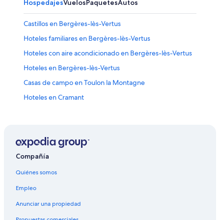
Hospedajes
Vuelos
Paquetes
Autos
Castillos en Bergères-lès-Vertus
Hoteles familiares en Bergères-lès-Vertus
Hoteles con aire acondicionado en Bergères-lès-Vertus
Hoteles en Bergères-lès-Vertus
Casas de campo en Toulon la Montagne
Hoteles en Cramant
Hoteles cerca de Champagne Comtesse Lafond
Hoteles en Reuves
Hoteles en Vinay
Hoteles en La Caure
Compañía
Hoteles en Étoges
Quiénes somos
Hoteles en Fère-Champenoise
Empleo
Hoteles cerca de viñedos en Montmort-Lucy
Anunciar una propiedad
Hoteles en Montmort-Lucy
Propuestas comerciales