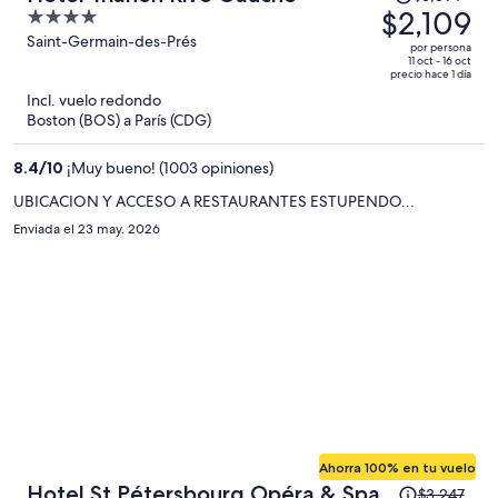
precio
$2,109
4
era
out
Saint-Germain-des-Prés
por persona
de
of
11 oct - 16 oct
precio hace 1 día
$3,894
5
Incl. vuelo redondo
y
Boston (BOS) a París (CDG)
ahora
es
8.4
/
10
¡Muy bueno! (1003 opiniones)
de
$2,109
UBICACION Y ACCESO A RESTAURANTES ESTUPENDO...
por
Enviada el 23 may. 2026
persona
Ahorra 100% en tu vuelo
El
Hotel St Pétersbourg Opéra & Spa
$3,247