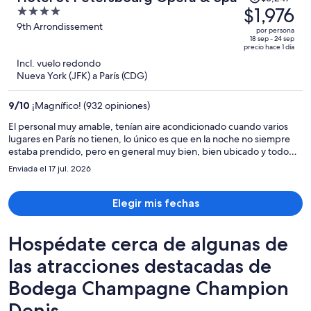
precio
$1,976
4
era
out
9th Arrondissement
por persona
de
of
18 sep - 24 sep
precio hace 1 día
$3,247
5
Incl. vuelo redondo
y
Nueva York (JFK) a París (CDG)
ahora
es
9
/
10
¡Magnífico! (932 opiniones)
de
$1,976
El personal muy amable, tenían aire acondicionado cuando varios
lugares en París no tienen, lo único es que en la noche no siempre
por
estaba prendido, pero en general muy bien, bien ubicado y todo
persona
excelente, definitivamente regresaríamos
Enviada el 17 jul. 2026
Elegir mis fechas
Hospédate cerca de algunas de
las atracciones destacadas de
Bodega Champagne Champion
Denis