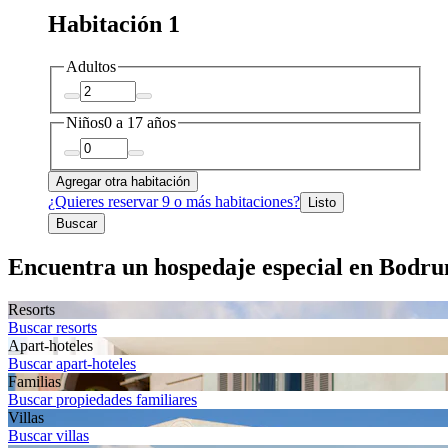
Habitación 1
Adultos
Niños
0 a 17 años
Agregar otra habitación
¿Quieres reservar 9 o más habitaciones?
Listo
Buscar
Encuentra un hospedaje especial en Bodr
Resorts
Buscar resorts
Apart-hoteles
Buscar apart-hoteles
Familias
Buscar propiedades familiares
Villas
Buscar villas