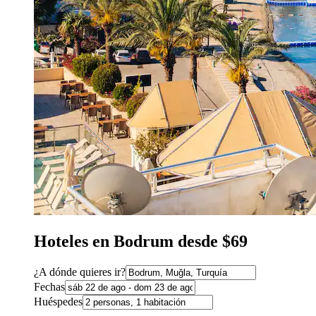
Hoteles en Bodrum desde $69
¿A dónde quieres ir?
Fechas
Huéspedes