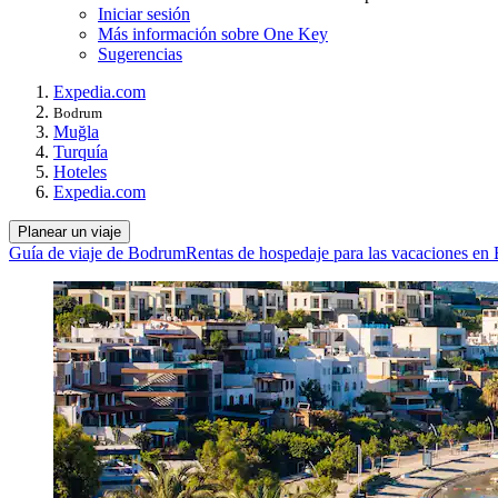
Iniciar sesión
Más información sobre One Key
Sugerencias
Expedia.com
Bodrum
Muğla
Turquía
Hoteles
Expedia.com
Planear un viaje
Guía de viaje de Bodrum
Rentas de hospedaje para las vacaciones e