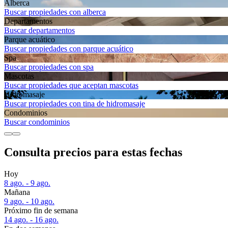
Alberca
Buscar propiedades con alberca
Departa­mentos
Buscar departamentos
Parque acuático
Buscar propiedades con parque acuático
Spa
Buscar propiedades con spa
Mascotas
Buscar propiedades que aceptan mascotas
Hidromasaje
Buscar propiedades con tina de hidromasaje
Condominios
Buscar condominios
Consulta precios para estas fechas
Hoy
8 ago. - 9 ago.
Mañana
9 ago. - 10 ago.
Próximo fin de semana
14 ago. - 16 ago.