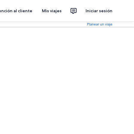
nción al cliente
Mis viajes
Iniciar sesión
Planear un viaje