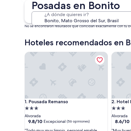
4 sept. - 6 sept.
Posadas en Bonito
¿A dónde quieres ir?
No se encontraron resultados que coincidan exactamente con tu bús
Hoteles recomendados en B
Pousada Remanso
Hotel Po
Pousada Remanso
Hotel Po
1. Pousada Remanso
2. Hotel
Propiedad
Propieda
de
de
Alvorada
Alvorada
3.0
3.0
9.8
8.6
9.8/10
8.6/10
Excepcional
(56 opiniones)
de
de
estrellas
estrellas
“
“
“Todo muy muy limpio, personal amable,
“Muy buen