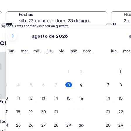
2 oct. - 4 oct.
Fechas
Hu
sáb. 22 de ago. - dom. 23 de ago.
2 p
queda. Estas alternativas podrían gustarte.
tus
agosto de 2026
meses
onito
actuales
son
lunes
martes
miércoles
jueves
viernes
sábado
domingo
lunes
lun.
mar.
mié.
jue.
vie.
sáb.
dom.
lun.
mar.
usada Calliandra
Arte da Natureza Hotel Bonit
August
2026
y
1
1
2
September
2026.
3
4
5
6
7
8
7
8
9
10
11
12
13
14
15
14
15
16
usada Calliandra
Arte da Natureza Hotel Bonit
 Pousada Calliandra
3. Arte da Natureza Hotel B
d
Propiedad
17
18
19
20
21
22
21
22
23
de
Bonito
4.0
9.4
9.4/10
Excelente
Excepcional
(101 opiniones)
(334 opinion
24
25
26
27
28
29
28
29
30
de
estrellas
“
o ”
“Actividades para los niños”