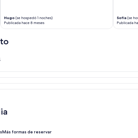
a
b
l
Hugo
(se hospedó 1 noches)
Sofia
(se ho
a
Publicada hace 8 meses
Publicada h
n
b
r
to
a
s
i
s
l
e
ñ
o
.
L
a
u
n
i
ia
c
a
p
e
s
Más formas de reservar
g