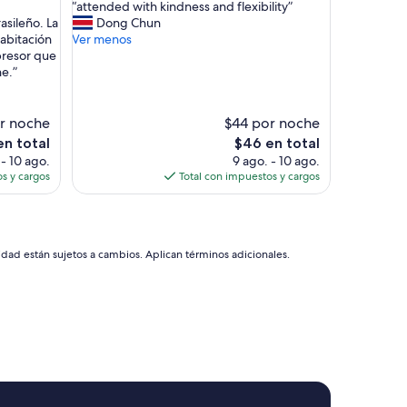
“
“attended with kindness and flexibility”
10,
n
a
sileño. La
Dong Chun
Excelente,
h
t
habitación
Ver menos
(112
a
t
presor que
opiniones)
e
e
he.”
s
n
t
d
a
e
r noche
$44 por noche
v
d
El
en total
$46 en total
a
w
o
precio
 - 10 ago.
9 ago. - 10 ago.
m
i
l
actual
s y cargos
Total con impuestos y cargos
u
t
es
i
h
de
t
k
$46
o
i
b
n
idad están sujetos a cambios. Aplican términos adicionales.
o
d
m
n
.
e
P
s
o
s
u
a
s
n
a
d
d
f