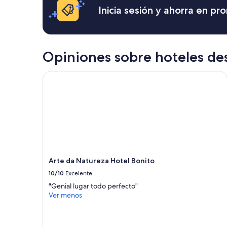
l
horas,
Inicia sesión y ahorra en p
e
con
n
base
c
en
i
una
o
estancia
Opiniones sobre hoteles de
s
de
o
1
”
Arte da Natureza Hotel Bonito
noche
para
2
adultos.
Los
precios
y
la
disponibilidad
Arte da Natureza Hotel Bonito
están
sujetos
10/10
Excelente
a
"Genial lugar todo perfecto"
cambios.
Ver menos
Aplican
términos
adicionales.