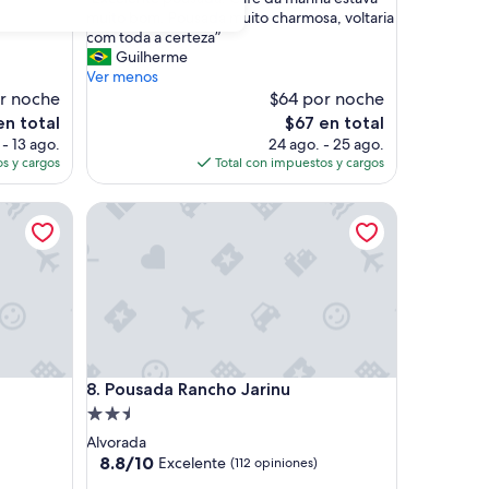
10,
E
muito bom. Pousada muito charmosa, voltaria
Excepcional,
x
com toda a certeza”
(40
c
Guilherme
opiniones)
e
Ver menos
l
r noche
$64 por noche
e
El
en total
$67 en total
n
precio
 - 13 ago.
24 ago. - 25 ago.
t
actual
s y cargos
Total con impuestos y cargos
e
es
p
de
Pousada Rancho Jarinu
o
$67
u
s
a
d
a
!
C
a
Pousada Rancho Jarinu
8. Pousada Rancho Jarinu
f
é
Propiedad
d
de
Alvorada
a
2.5
8.8
8.8/10
Excelente
(112 opiniones)
m
de
estrellas
a