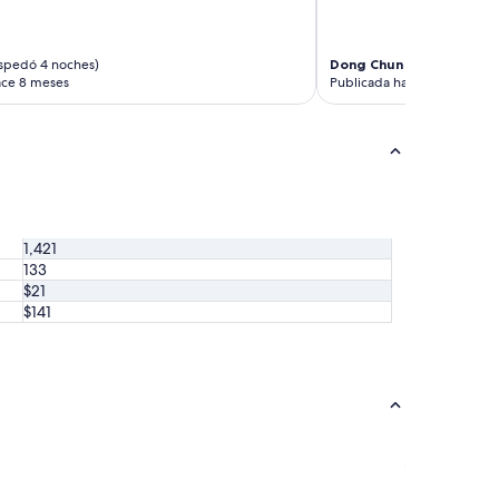
m
t
o
d
spedó 4 noches)
Dong Chun
(se hospedó 1 
ace 8 meses
Publicada hace 8 meses
a
a
c
e
r
t
e
z
a
1,421
”
133
$21
$141