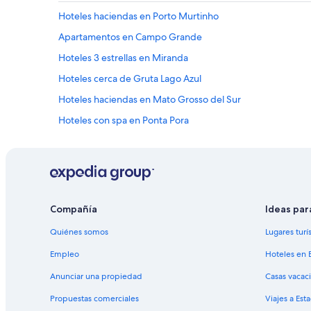
Hoteles haciendas en Porto Murtinho
Apartamentos en Campo Grande
Hoteles 3 estrellas en Miranda
Hoteles cerca de Gruta Lago Azul
Hoteles haciendas en Mato Grosso del Sur
Hoteles con spa en Ponta Pora
Hoteles con alberca en Ponta Pora
Hoteles con sauna en Ponta Pora
Hoteles en Bela Vista
Hoteles en Terenos
Compañía
Ideas par
Hoteles en Nioaque
Quiénes somos
Lugares turí
Hoteles cerca de Cascada Boca da Onça
Empleo
Hoteles en 
Hoteles en Anastácio
Anunciar una propiedad
Casas vacac
Hoteles cerca de Playa de Figueira
Propuestas comerciales
Viajes a Est
Hoteles en Caracol