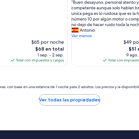
“
“Buen desayuno, personal atento y
10,
B
competente aunque solo hablan bra
Magnífico,
u
unica pega es lo ruidosa que es la 
(239
e
número 10 por algún motor o com
opiniones)
n
no dejo de hacer ruido toda la noc
s)
d
Antonio
e
Ver menos
s
$65 por noche
$49 po
a
El
El
$68 en total
$51 
y
precio
preci
1 sep. - 2 sep.
9 ago.
u
actual
actua
Total con impuestos y cargos
Total con impuesto
n
es
es
o
de
de
,
$68
$51
p
e
as, con base en una estancia de 1 noche para 2 adultos. Los precios y la disponibil
r
s
Ver todas las propiedades
o
n
a
l
a
t
e