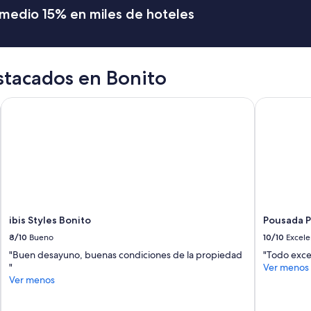
n
romedio 15% en miles de hoteles
t
o
y
c
o
stacados en Bonito
m
p
ibis Styles Bonito
Pousada Pa
e
t
e
n
t
e
a
u
n
q
ibis Styles Bonito
Pousada P
u
8/10
Bueno
10/10
Excele
e
"Buen desayuno, buenas condiciones de la propiedad
"Todo exce
s
"
Ver menos
o
Ver menos
l
o
h