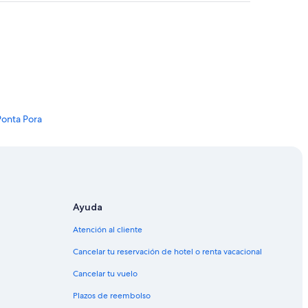
Ponta Pora
Pora
 y esnórquel Nascente Azul
Ayuda
Atención al cliente
Cancelar tu reservación de hotel o renta vacacional
Cancelar tu vuelo
Plazos de reembolso