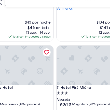
10,
A
do
Ramiro
e,
Excepcional,
31
c
Ver menos
(334
t
s)
opiniones)
i
v
$43 por noche
$134 po
i
El
El
$46 en total
$141 
d
precio
precio
13 ago. - 14 ago.
12 ago.
a
actual
actual
Total con impuestos y cargos
Total con impuesto
d
es
es
e
de
de
otel
Hotel Pirá Miúna
s
$46
$141
p
a
r
a
l
o
s
n
otel
Hotel Pirá Miúna
a Hotel
7. Hotel Pirá Miúna
i
ñ
d
Propiedad
o
de
Alvorada
s
3.0
9.0
9.0/10
Muy bueno
Magnífico
(435 opiniones)
(239 opiniones)
”
de
estrellas