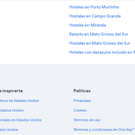
a
Hoteles en Porto Murtinho
e
s
Hostales en Campo Grande
l
Hoteles en Miranda
o
r
Resorts en Mato Grosso del Sur
u
i
Hostales en Mato Grosso del Sur
d
Hoteles con desayuno incluido en 
o
s
Hoteles con restaurante en Ponta 
a
q
Hoteles en Ponta Pora
u
Hoteles en Boa Sorte
e
e
Hoteles cerca de Parque de buceo
s
a inspirarte
Políticas
l
Hoteles cerca de Bonito
sticos de Estados Unidos
Privacidad
a
Hoteles en Coophavila II
h
Estados Unidos
Cookies
a
Hoteles en Aquidauana
b
ionales en Estados Unidos
Términos de uso
i
Hoteles en Jardim
t
ados Unidos
Términos y condiciones de One Key™
Hoteles 2 estrellas en Sidrolandia
a