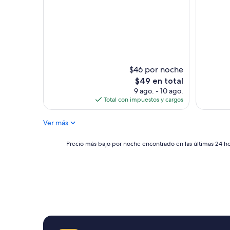
10,
10,
a
Excepcional,
Muy
m
(21
bueno,
a
opiniones)
(435
b
opinione
l
e
,
$46 por noche
c
El
$49 en total
e
precio
9 ago. - 10 ago.
r
actual
Total con impuestos y cargos
c
es
a
de
d
Ver más
$49
e
l
Precio
Precio más bajo por noche encontrado en las últimas 24 hor
c
más
e
bajo
n
por
t
noche
r
encontrado
o
en
,
las
s
últimas
i
24