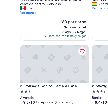
10,
10,
T
M
cerca del centro, silencioso ”
Ricar
Excepcional,
Excelent
o
u
Ena
Ver menos
(56
(101
d
y
Ver menos
opiniones)
opinione
o
b
m
u
$60 por noche
u
e
El
$63 en total
y
n
precio
23 ago. - 24 ago.
m
o
actual
Total con impuestos y cargos
u
”
es
y
de
Pousada Bonito Cama e Café
Wetiga H
l
$63
i
m
p
i
o
,
p
e
Pousada Bonito Cama e Café
Wetiga H
5. Pousada Bonito Cama e Café
6. Wetig
r
s
Propiedad
Propieda
o
de
de
Alvorada
Bonito
n
2.5
3.5
9.8
8.4
9.8/10
8.4/10
Excepcional
(21 opiniones)
a
de
de
estrellas
estrellas
l